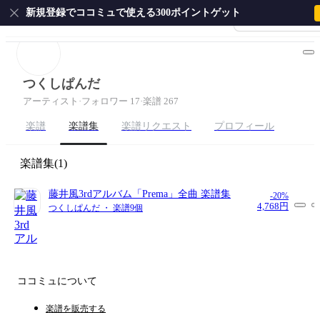
新規登録でココミュで使える300ポイントゲット
会員登録・ログイ
ホーム
ピアノ
ギター
サクソフォン
ドラム
弦
つくしぱんだ
アーティスト
·
フォロワー 17
·
楽譜 267
楽譜
楽譜集
楽譜リクエスト
プロフィール
楽譜集
(1)
藤井風3rdアルバム「Prema」全曲 楽譜集
-20%
4,768円
つくしぱんだ ・ 楽譜9個
ココミュについて
楽譜を販売する