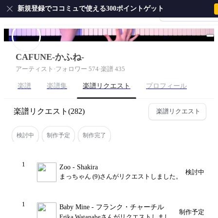
新規登録でココミュで使える300ポイントゲット
会員登録・ログイ
ホーム
ピアノ
ギター
サクソフォン
ドラム
弦
CAFUNE-かふね-
アーティスト
·
フォロワー 574
·
楽譜 435
楽譜
楽譜集
楽譜リクエスト
プロフィール
楽譜リクエスト
(282)
楽譜リクエスト
検討中
制作予定
制作完了
1
Zoo - Shakira
検討中
まっちゃん (9)さんがリクエストしました。
1
Baby Mine - フランク・チャーチル
制作予定
Erika Watanabeさんがリクエストしまし