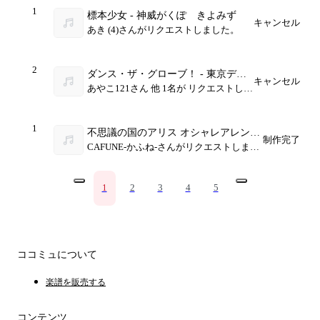
1
標本少女 - 神威がくぽ きよみず
キャンセル
あき (4)さんがリクエストしました。
2
ダンス・ザ・グローブ！ - 東京ディ
キャンセル
ズニーシー
あやこ121さん 他 1名が リクエストしま
した。
1
不思議の国のアリス オシャレアレンジ
制作完了
- 。
CAFUNE-かふね-さんがリクエストしまし
た。
1
2
3
4
5
ココミュについて
楽譜を販売する
コンテンツ