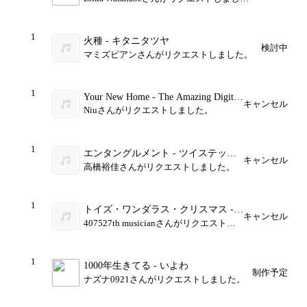
た。
1
火種 - キタニタツヤ
検討中
マミズピアンさんがリクエストしました。
1
Your New Home - The Amazing Digital
キャンセル
Circus
Niuさんがリクエストしました。
1
エンタングルメント - ツイステッド
キャンセル
ワンダーランド
高橋裕佳さんがリクエストしました。
1
トイズ・ワンダラス・クリスマス -
キャンセル
ディズニー
407527th musicianさんがリクエストし
ました。
1
1000年生きてる - いよわ
制作予定
ナズナ0921さんがリクエストしました。