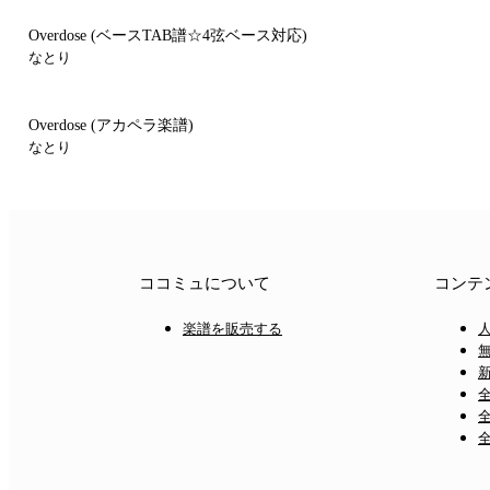
Overdose
(ベースTAB譜☆4弦ベース対応)
なとり
Overdose
(アカペラ楽譜)
なとり
ココミュについて
コンテ
楽譜を販売する