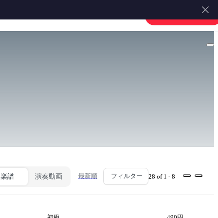
楽譜を販売する
会員登録・ログイン
最新順
フィルター
楽譜
演奏動画
28 of 1 - 8
初級
490円