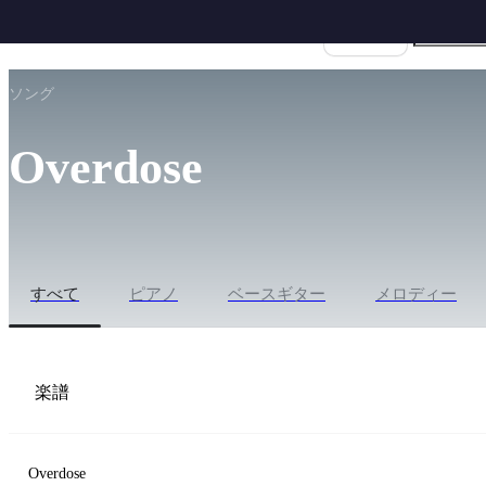
楽譜名
ホーム
›
なとり
›
Overdose
ソング
Overdose
すべて
ピアノ
ベースギター
メロディー
楽譜
Overdose