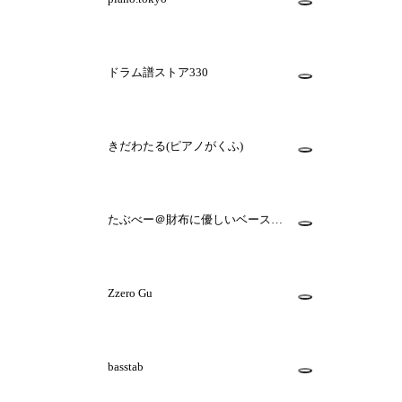
ドラム譜ストア330
)
きだわたる(ピアノがくふ)
たぶべー＠財布に優しいベース用
楽譜屋さん
Zzero Gu
basstab