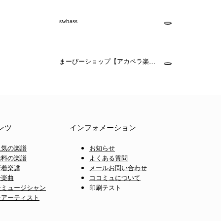
swbass
まーびーショップ【アカペラ楽譜
販売】
ンツ
インフォメーション
人気の楽譜
お知らせ
無料の楽譜
よくある質問
新着楽譜
メールお問い合わせ
全楽曲
ココミュについて
全ミュージシャン
印刷テスト
全アーティスト