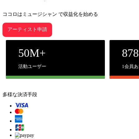
ココロはミュージシャン で収益化を始める
アーティスト申請
50M+
87
活動ユーザー
1会員
多様な決済手段