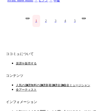
소년단)
HYBE Sheet Music
・
ピアノ
・
中級
1
2
3
4
5
ココミュについて
楽譜を販売する
コンテンツ
人気の楽譜
無料の楽譜
新着楽譜
全楽曲
全ミュージシャン
全アーティスト
インフォメーション