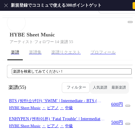
新規登録でココミュで使える300ポイントゲット
会員登録・ログイ
ホーム
ピアノ
ギター
サクソフォン
ドラム
弦
HYBE Sheet Music
アーティスト
·
フォロワー 14
·
楽譜 55
楽譜
楽譜集
楽譜リクエスト
プロフィール
楽譜
(55)
フィルター
人気楽譜
最新楽譜
BTS (방탄소년단) ‘SWIM’ | Intermediate
- BTS (방
600円
탄소년단)
HYBE Sheet Music
・
ピアノ
・
中級
ENHYPEN (엔하이픈) ‘Fatal Trouble’ | Intermediate
-
500円
ENHYPEN (엔하이픈)
HYBE Sheet Music
・
ピアノ
・
中級