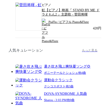
ピアノ
虹【ピアノ】映画『 STAND BY ME ド
ラえもん2 』主題歌 - 菅田将暉
PiaFlu / ピアフル Piano&Flute
420円
人気キュレーション
もっと見る
暑さ吹き飛ぶ爽快夏ソング🌻
ポニーテールとシュシュ他4曲
運動会クラシック
クシコスポスト他3曲
DOVA-SYNDROME 人気曲
Sharou - 3:03 PM他9曲