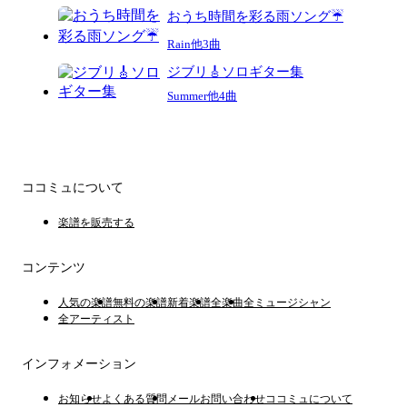
おうち時間を彩る雨ソング☔️
Rain他3曲
ジブリ🎸ソロギター集
Summer他4曲
ココミュについて
楽譜を販売する
コンテンツ
人気の楽譜
無料の楽譜
新着楽譜
全楽曲
全ミュージシャン
全アーティスト
インフォメーション
お知らせ
よくある質問
メールお問い合わせ
ココミュについて