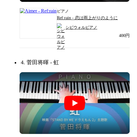
ピアノ
Ref:rain - 恋は雨上がりのように
シビウォルピアノ
400円
4. 菅田将暉 - 虹
菅田将暉 - 虹