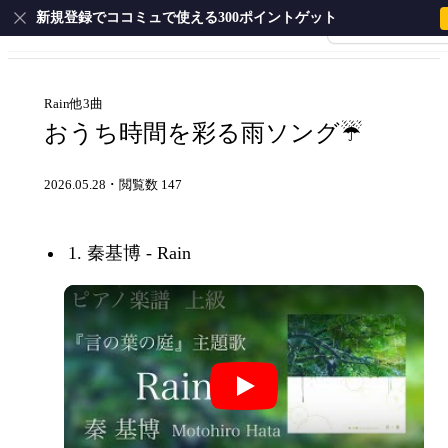
新規登録でココミュで使える300ポイントゲット
会員登録・ログイ
ホーム
ピアノ
ギター
サクソフォン
ドラム
弦
Rain他3曲
おうち時間を彩る雨ソング☔️
2026.05.28
･
閲覧数 147
1. 秦基博 - Rain
秦基博 - Rain