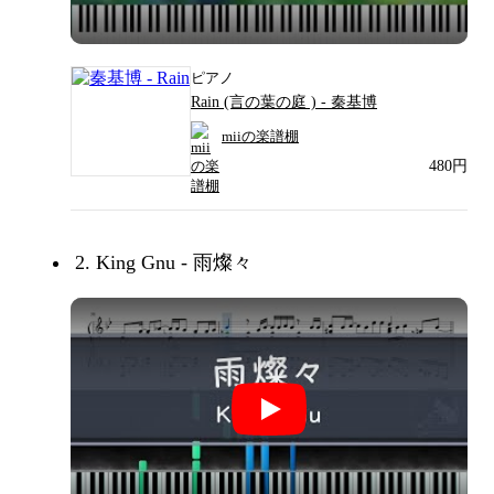
ピアノ
Rain (言の葉の庭 ) - 秦基博
miiの楽譜棚
480円
2. King Gnu - 雨燦々
King Gnu - 雨燦々