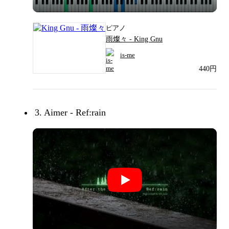
ピアノ
雨燦々 - King Gnu
is-me
440円
3. Aimer - Ref:rain
Aimer - Ref:rain