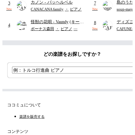
カノン
- パッヘルベル
島のうた 
ード・ペダル付き/『映画ちい
3
7
映画ちい
かわ 人魚の島のひみつ』よ
CANACANA family
・
ピアノ
soup-majo
New
New
つ
(ドレ
り)
怪獣の花唄
- Vaundy
(キーボ
ディズニ
8
4
ードパート)
レー
- Di
ボーナス森田
・
ピアノ
⋯
CAFUNE
New
ィズニー/D
ード有)
どの楽譜をお探しですか？
ココミュについて
楽譜を販売する
コンテンツ