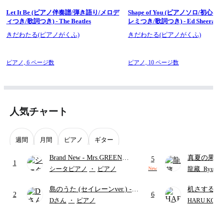
Let It Be (ピアノ伴奏譜/弾き語り/メロデ
Shape of You (ピアノソロ/初心者向け/ド
ィつき/歌詞つき) - The Beatles
レミつき/歌詞つき) - Ed Sheera
きだわたる(ピアノがくふ)
きだわたる(ピアノがくふ)
ピアノ,
6 ページ数
ピアノ,
10 ページ数
人気チャート
週間
月間
ピアノ
ギター
Brand New
- Mrs.GREEN
真夏の果
5
1
APPLE
ターズ
シータピアノ
・
ピアノ
龍藏_Ryuz
New
島のうた (セイレーンver.)
-
机さする
2
6
セイレーン(CV.鈴木みのり)
Dさん
・
ピアノ
HARU KO
(難易度:★★★★☆/歌詞・コ