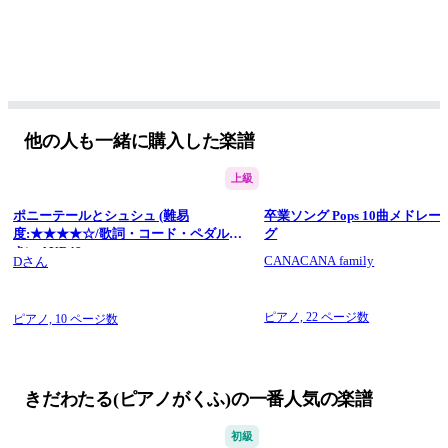
https://kidawataru-piano.themedia.jp/
☆☆☆☆☆☆☆☆☆☆☆☆☆☆☆☆☆☆☆☆
#ピアノ #楽譜 #365日の紙飛行機 #akb48 #nhk #朝ドラ
他の人も一緒に購入した楽譜
上級
ポニーテールとシュシュ (難易
卒業ソング Pops 10曲メドレー 
度:★★★★☆/歌詞・コード・ペダル付
グ
き) - AKB48
CANACANA family
Dさん
ピアノ,
22 ページ数
ピアノ,
10 ページ数
きだわたる(ピアノがくふ)の一番人気の楽譜
初級