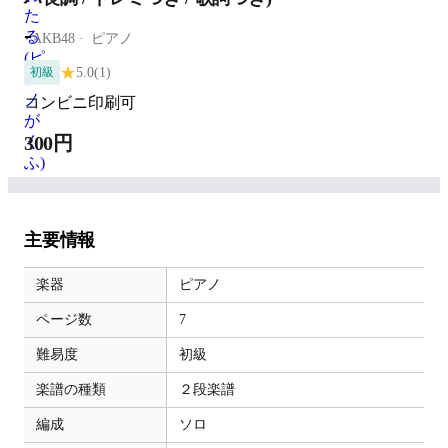
-
AKB48
ピアノ
★
5.0
(1)
初級
コンビニ印刷可
300円
主要情報
楽器
ピアノ
ページ数
7
難易度
初級
楽譜の種類
２段楽譜
編成
ソロ