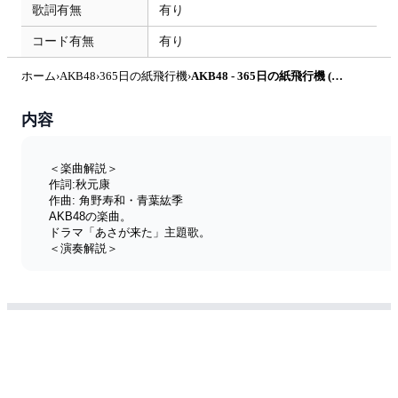
歌詞有無
有り
コード有無
有り
ホーム
›
AKB48
›
365日の紙飛行機
›
AKB48 - 365日の紙飛行機 (ピアノソロ / 初心者向け / ハ長調 / ドレミつき / 歌詞つき) by きだわたる
内容
＜楽曲解説＞
作詞:秋元康
作曲: 角野寿和・青葉紘季
AKB48の楽曲。
ドラマ「あさが来た」主題歌。
＜演奏解説＞
ハ長調(原曲Key=G)・フルサイズ、
イントロ、間奏のフレーズも再現しています。
アレンジは、初めての方でも演奏しやすいよう、
シンプルなリズムで弾けるように作りました。
メロディが高低差がおおきい箇所は、しっかり譜読みと指番号
を気をつけて演奏しましょう。
☆☆☆☆☆☆☆☆☆☆☆☆☆☆☆☆☆☆☆☆ 
ポップス・ジャズピアノ・作曲レッスン
【きだわたるピアノ・キーボードレッスン】 