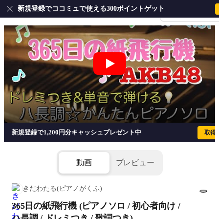
新規登録でココミュで使える300ポイントゲット
会員登録・ログイ
365日の紙飛行機 (ピアノソロ / 初心者向け
新規登録で1,200円分キャッシュプレゼント中
取得
動画
プレビュー
きだわたる(ピアノがくふ)
365日の紙飛行機 (ピアノソロ / 初心者向け /
1/7
ハ長調 / ドレミつき / 歌詞つき)