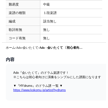
難易度
中級
楽譜の種類
１段楽譜
編成
該当無し
歌詞有無
無し
コード有無
無し
ホーム
›
Ado
›
会いたくて
›
Ado - 会いたくて 〔初心者向け〕 by HYdrums
内容
Ado『会いたくて』のドラム楽譜です！ 
※こちらは初心者向けに演奏をシンプルにした譜面になります 
▼『HYdrums』のドラム譜 一覧 ▼ 
https://www.kokomu.jp/artist/hydrums
 ▼ドラム譜の読み方（無料配布）▼ 
https://www.kokomu.jp/sheet-music/25395