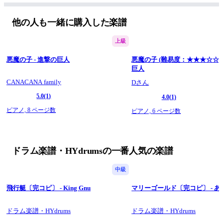
他の人も一緒に購入した楽譜
上級
悪魔の子 - 進撃の巨人
悪魔の子 (難易度：★★★☆☆) 
巨人
CANACANA family
Dさん
5.0
(1)
4.0
(1)
ピアノ,
8 ページ数
ピアノ,
6 ページ数
ドラム楽譜・HYdrumsの一番人気の楽譜
中級
飛行艇〔完コピ〕 - King Gnu
マリーゴールド〔完コピ〕 - 
ドラム楽譜・HYdrums
ドラム楽譜・HYdrums