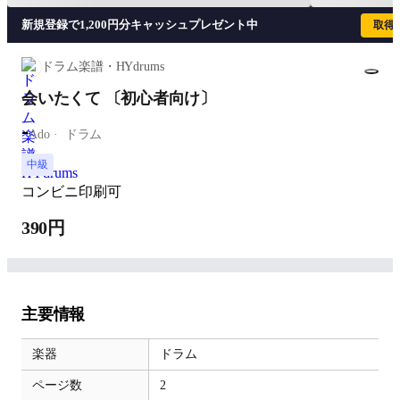
新規登録で1,200円分キャッシュプレゼント中
取得
ドラム楽譜・HYdrums
会いたくて 〔初心者向け〕
-
Ado
ドラム
中級
コンビニ印刷可
390円
主要情報
楽器
ドラム
ページ数
2