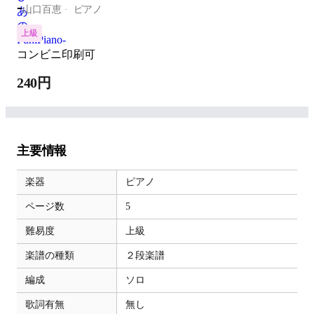
-
山口百恵
ピアノ
上級
コンビニ印刷可
240円
主要情報
楽器
ピアノ
ページ数
5
難易度
上級
楽譜の種類
２段楽譜
編成
ソロ
歌詞有無
無し