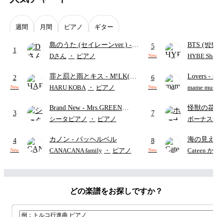
週間
月間
ピアノ
ギター
島のうた (セイレーンver.)
-
BTS (방탄
5
1
セイレーン(CV.鈴木みのり)
Intermedi
Dさん
・
ピアノ
HYBE Shee
New
(難易度:★★★★☆/歌詞・コ
단)
罪と罰と雨とキス
- M!LK(佐
Lovers
- 
ード・ペダル付き/『映画ちい
2
6
野勇斗&吉田仁人)
ト)
かわ 人魚の島のひみつ』よ
HARU KOBA
・
ピアノ
mame musi
New
New
り)
Brand New
- Mrs.GREEN
怪獣の花
3
7
APPLE
ードパー
シータピアノ
・
ピアノ
ボーナス
カノン
- パッヘルベル
海の見え
4
8
CANACANA family
・
ピアノ
Cateen 
New
New
どの楽譜をお探しですか？