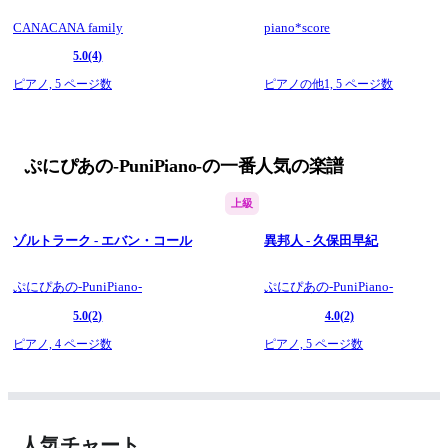
い。
CANACANA family
piano*score
5.0
(4)
ピアノ,
5 ページ数
ピアノの他1,
5 ページ数
ぷにぴあの-PuniPiano-の一番人気の楽譜
上級
ゾルトラーク - エバン・コール
異邦人 - 久保田早紀
ぷにぴあの-PuniPiano-
ぷにぴあの-PuniPiano-
5.0
(2)
4.0
(2)
ピアノ,
4 ページ数
ピアノ,
5 ページ数
人気チャート