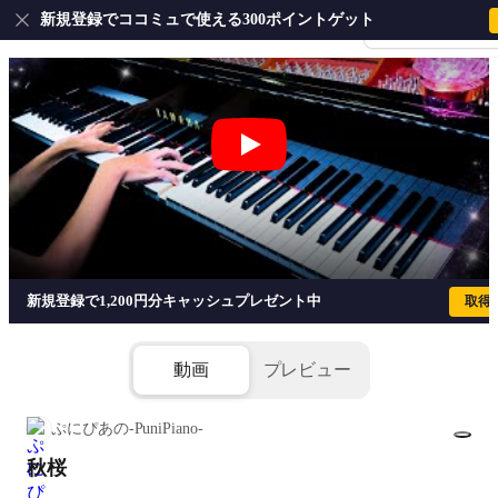
新規登録でココミュで使える300ポイントゲット
会員登録・ログイ
秋桜 - 山口百恵
新規登録で1,200円分キャッシュプレゼント中
取得
動画
プレビュー
ぷにぴあの-PuniPiano-
秋桜
1/5