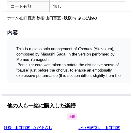
コード有無
無し
ホーム
›
山口百恵
›
秋桜
›
山口百恵 - 秋桜 by ぷにぴあの
内容
This is a piano solo arrangement of 
Cosmos
 (Akizakura), 
composed by Masashi Sada, in the version performed by 
Momoe Yamaguchi.
 Particular care was taken to notate the distinctive sense of 
“pause” just before the chorus, to enable an emotionally 
expressive performance (this section differs slightly from the 
performance video).
 Although the piece is slow in tempo, the technical difficulty is 
higher than it may appear, making it suitable for pianists 
seeking a challenge.
さだまさしさん作曲、山口百恵さんによる秋桜（コスモス）を
他の人も一緒に購入した楽譜
ピアノソロに編曲しました。サビに入る前の独特の「ため」を
楽譜に表現するのに苦労しましたが、感情が込もった演奏にな
上級
るよう工夫したつもりです（この部分は演奏動画と少し異なり
ます）。ゆっくりした曲ですが、見た目より難易度は高めかと
秋桜 - 山口百恵 - さだまさし
いい日旅立ち - 山口百恵
思いますので、腕に自身のある方はぜひ挑戦してみてくださ