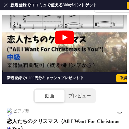
新規登録でココミュで使える300ポイントゲット
会員登録・ログイ
恋人たちのクリスマス（All I Want For 
新規登録で1,200円分キャッシュプレゼント中
取得
動画
プレビュー
ピアノ塾
恋人たちのクリスマス（All I Want For Christmas
1/4
Is You）