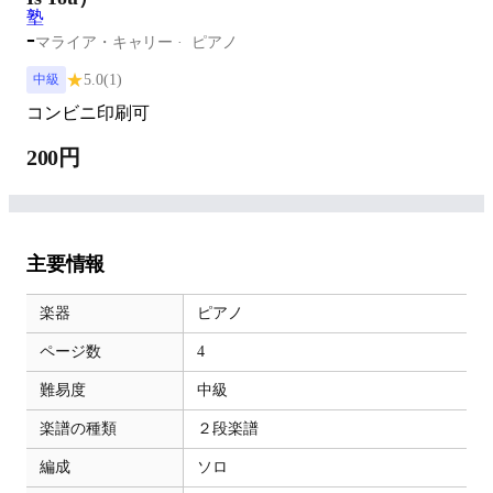
-
マライア・キャリー
ピアノ
★
5.0
(1)
中級
コンビニ印刷可
200円
主要情報
楽器
ピアノ
ページ数
4
難易度
中級
楽譜の種類
２段楽譜
編成
ソロ