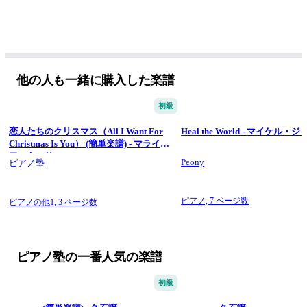
他の人も一緒に購入した楽譜
初級
恋人たちのクリスマス（All I Want For
Heal the World - マイケル
Christmas Is You） (簡単楽譜) - マライ
ア・キャリー
Peony
ピアノ塾
ピアノ,
7 ページ数
ピアノの他1,
3 ページ数
ピアノ塾の一番人気の楽譜
初級