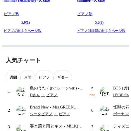
summer (簡単楽譜) - 久石譲
summer - 久石譲
ピアノ塾
ピアノ塾
5.0
(1)
5.0
(3)
ピアノの他1,
5 ページ数
ピアノ61鍵盤の他1,
5 ページ数
人気チャート
週間
月間
ピアノ
ギター
島のうた (セイレーンver.)
-
BTS (방탄
5
1
セイレーン(CV.鈴木みのり)
Intermedi
Dさん
・
ピアノ
HYBE Shee
New
(難易度:★★★★☆/歌詞・コ
단)
Brand New
- Mrs.GREEN
怪獣の花
ード・ペダル付き/『映画ちい
2
6
APPLE
ードパー
かわ 人魚の島のひみつ』よ
シータピアノ
・
ピアノ
ボーナス
り)
罪と罰と雨とキス
- M!LK(佐
ディズニ
3
7