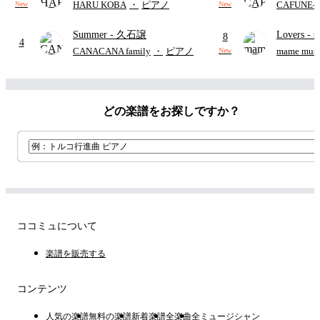
野勇斗&吉田仁人)
レー
- Di
HARU KOBA
・
ピアノ
CAFUNE
New
New
ィズニー/D
Summer
- 久石譲
Lovers
- 
ード有)
8
4
ト)
CANACANA family
・
ピアノ
mame musi
New
どの楽譜をお探しですか？
ココミュについて
楽譜を販売する
コンテンツ
人気の楽譜
無料の楽譜
新着楽譜
全楽曲
全ミュージシャン