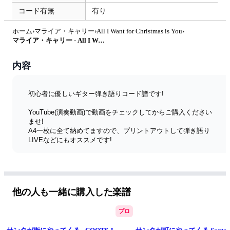
コード有無
有り
ホーム
›
マライア・キャリー
›
All I Want for Christmas is You
›
マライア・キャリー - All I Want For Christmas Is You by オーリーズの音楽室
内容
初心者に優しいギター弾き語りコード譜です!
YouTube(演奏動画)で動画をチェックしてからご購入ください
ませ!
A4一枚に全て納めてますので、プリントアウトして弾き語り
LIVEなどにもオススメです!
▶︎YouTube弾き語り初心者チャンネル🎵
https://www.youtube.com/channel/UCRNSrIvuoQZNmCHD6BHx
F-A
他の人も一緒に購入した楽譜
▶︎弾き語り一覧表🎵
https://theollies.xyz/olliesnoonngakusitu/
プロ
※動画とコード譜を検索できます!