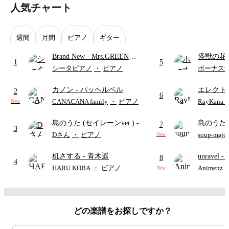
人気チャート
週間
月間
ピアノ
ギター
Brand New
- Mrs.GREEN
怪獣の花
1
5
APPLE
ードパー
シータピアノ
・
ピアノ
ボーナス
カノン
- パッヘルベル
エレクト
2
6
ディズニ
CANACANA family
・
ピアノ
RayKan
New
島のうた (セイレーンver.)
-
島のうた 
7
3
セイレーン(CV.鈴木みのり)
映画ちい
Dさん
・
ピアノ
soup-majo
New
(難易度:★★★★☆/歌詞・コ
つ
(ドレ
机さする
- 青木遥
unravel
-
ード・ペダル付き/『映画ちい
8
4
雨
かわ 人魚の島のひみつ』よ
HARU KOBA
・
ピアノ
Animenz
New
り)
どの楽譜をお探しですか？