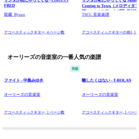
サンタが街にやってくる - COOTS J
サンタが町にやってくる Santa Cla
アレンジしてますので原曲とコードが異なります。。
FRED
Coming to Town（メロディ
譜） (（メロディタブ譜+五線譜）) 
龍藏_Ryuzo
TSCC 音楽楽譜
Frederick Coots
アコースティックギター,
4 ページ数
アコースティックギターの他1,
1
オーリーズの音楽室の一番人気の楽譜
初級
ファイト - 中島みゆき
離したくはない - T-BOLAN
オーリーズの音楽室
オーリーズの音楽室
アコースティックギター,
1 ページ数
アコースティックギター,
1 ペー