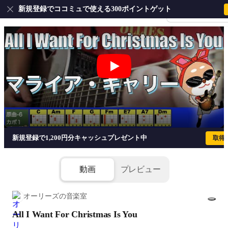
新規登録でココミュで使える300ポイントゲット
会員登録・ログイ
All I Want For Christmas Is Yo
新規登録で1,200円分キャッシュプレゼント中
取得
動画
プレビュー
オーリーズの音楽室
All I Want For Christmas Is You
1/1