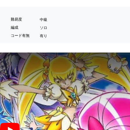
難易度
中級
編成
ソロ
コード有無
有り