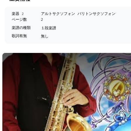
楽器
アルトサクソフォン
バリトンサクソフォン
2
ページ数
2
楽譜の種類
１段楽譜
歌詞有無
無し