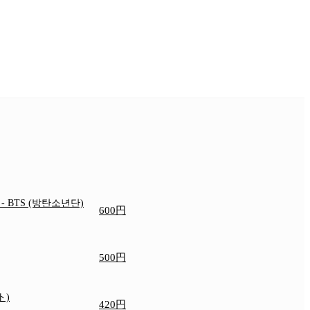
e
- BTS (방탄소년단)
600円
500円
ト)
420円