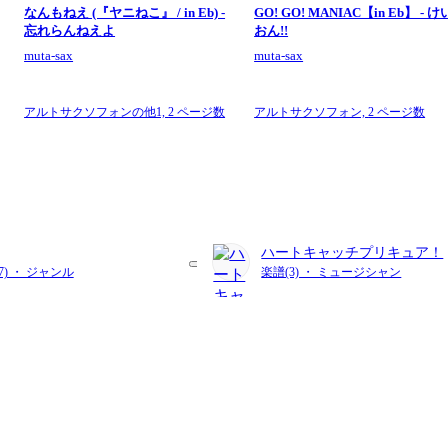
なんもねえ (『ヤニねこ』 / in Eb) -
GO! GO! MANIAC【in Eb】 - け
忘れらんねえよ
おん!!
muta-sax
muta-sax
アルトサクソフォンの他1,
2 ページ数
アルトサクソフォン,
2 ページ数
ハートキャッチプリキュア！
57) ・ ジャンル
楽譜(3) ・ ミュージシャン