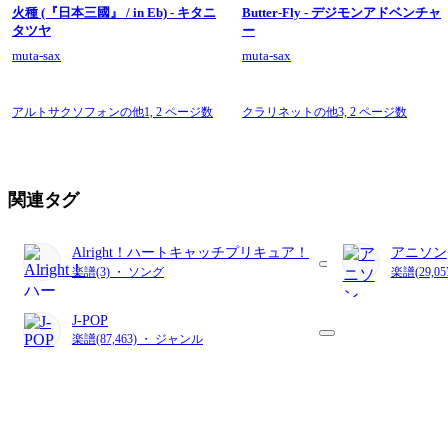
火種 (『日本三國』 / in Eb) - キタニ
Butter-Fly - デジモンアドベンチャ
タツヤ
ー
muta-sax
muta-sax
アルトサクソフォンの他1,
2 ページ数
クラリネットの他3,
2 ページ数
関連タグ
Alright！ハートキャッチプリキュア！
アニソン
楽譜(3) ・ ソング
楽譜(29,0
J-POP
楽譜(87,463) ・ ジャンル