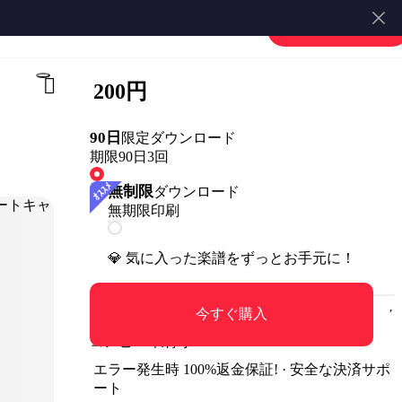
池田彩 - Alright！ハートキャッチプリキュア！ (『ハートキャッチプリキュア！』 / in Eb) by muta-sax
楽譜を販売する
会員登録・ログイン
200円
90日
限定ダウンロード
期限90日
3回
無制限
ダウンロード
無期限
印刷
💎 気に入った楽譜をずっとお手元に！
今すぐ購入
コンビニ印刷可
エラー発生時 100%返金保証! · 安全な決済サポ
ート