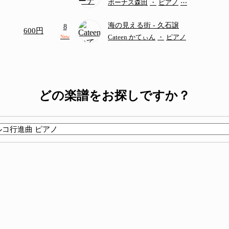
ボーナス森田
・
ピアノ
⋯
海の見える街
- 久石譲
8
600円
Cateen かてぃん
・
ピアノ
New
どの楽譜をお探しですか？