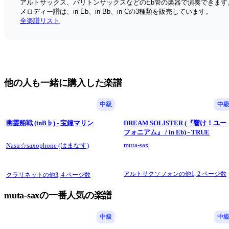
アルトサックス、バリトンサックスなどのEb管の楽器で演奏できます
メロディー譜は、in Eb、in Bb、in Cの3種類を販売しています。
全楽譜リスト
他の人も一緒に購入した楽譜
中級
中
幽霊船戦 (inB♭) - 宝鐘マリン
DREAM SOLISTER (『響け！ユー
フォニアム』 / in Eb) - TRUE
muta-sax
Nasu☆saxophone (はまなす)
アルトサクソフォンの他1,
2 ページ数
クラリネットの他3,
4 ページ数
muta-saxの一番人気の楽譜
中級
中