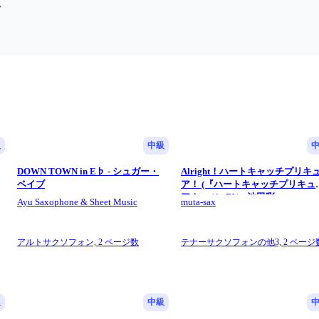
。
級
中級
DOWN TOWN in E♭ - シュガー・
Alright！ハートキャッチプリキ
ベイブ
ア！ (『ハートキャッチプリキュ
ア！』 / in Bb) - 池田彩
Ayu Saxophone & Sheet Music
muta-sax
アルトサクソフォン,
2 ページ数
テナーサクソフォンの他3,
2 ページ
級
中級