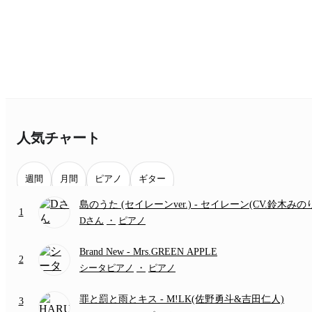
人気チャート
週間
月間
ピアノ
ギター
島のうた (セイレーンver.)
- セイレーン(CV.鈴木みの
1
(難易度:★★★★☆/歌詞・コード・ペダル付き/『映
Dさん
・
ピアノ
いかわ 人魚の島のひみつ』より)
Brand New
- Mrs.GREEN APPLE
2
シータピアノ
・
ピアノ
罪と罰と雨とキス
- M!LK(佐野勇斗&吉田仁人)
3