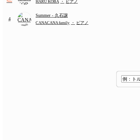
HARU KOBA
・
ピアノ
New
Summer
- 久石譲
4
CANACANA family
・
ピアノ