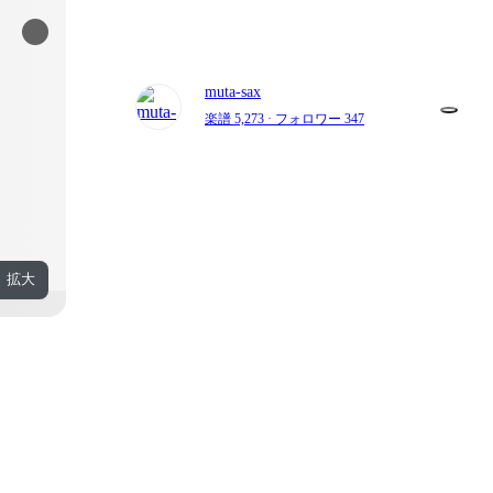
muta-sax
楽譜 5,273
· フォロワー 347
拡大