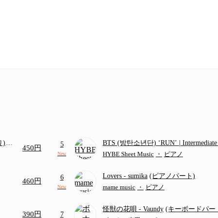
り)
BTS (방탄소년단) ‘RUN’ | Intermediat
5
450円
画ち
HYBE Sheet Music
・
ピアノ
New
Lovers
- sumika
(ピアノパート)
6
460円
mame music
・
ピアノ
New
怪獣の花唄
- Vaundy
(キーボードパー
390円
7