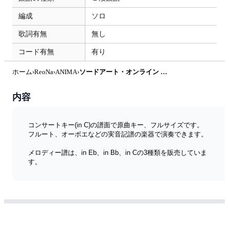
編成
ソロ
歌詞有無
無し
コード有無
有り
ホーム
›
ReoNa
›
ANIMA
›
ソードアート・オンライン アリシゼーション War of Underworld - ANIMA【in C】 by muta-sax
内容
コンサートキー(in C)の譜面で原曲キー、フルサイズです。
フルート、オーボエなどの実音記譜の楽器で演奏できます。
メロディー譜は、in Eb、in Bb、in Cの3種類を販売していま
す。