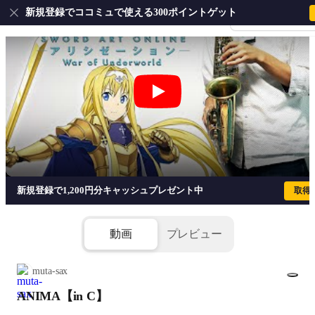
新規登録でココミュで使える300ポイントゲット
会員登録・ログイ
ANIMA【in C】 - ソードアート・オンラ
新規登録で1,200円分キャッシュプレゼント中
取得
動画
プレビュー
muta-sax
ANIMA【in C】
1/3