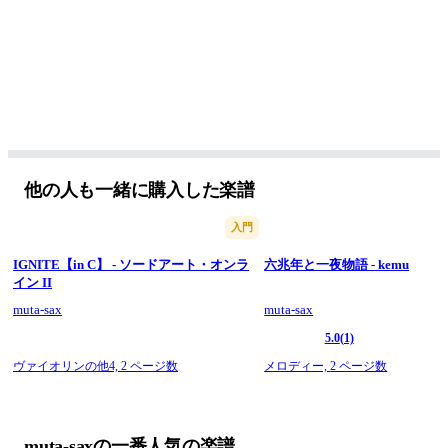
他の人も一緒に購入した楽譜
入門
IGNITE【in C】 - ソードアート・オンラ
六兆年と一夜物語 - kemu
イン II
muta-sax
muta-sax
5.0
(1)
ヴァイオリンの他4,
2 ページ数
メロディー,
2 ページ数
muta-saxの一番人気の楽譜