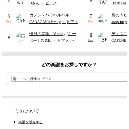
セイレーン(CV.鈴木みのり)
Dさん
・
ピアノ
HARU KO
(難易度:★★★★☆/歌詞・コ
カノン
- パッヘルベル
島のうた 
ード・ペダル付き/『映画ちい
3
7
映画ちい
かわ 人魚の島のひみつ』よ
CANACANA family
・
ピアノ
soup-majo
New
New
つ
(ドレ
り)
怪獣の花唄
- Vaundy
(キーボ
ディズニ
8
4
ードパート)
レー
- Di
ボーナス森田
・
ピアノ
⋯
CAFUNE
New
ィズニー/D
ード有)
どの楽譜をお探しですか？
ココミュについて
楽譜を販売する