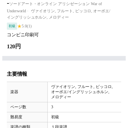
-
ソードアート・オンライン アリシゼーション War of
Underworld
ヴァイオリン,
フルート,
ピッコロ,
オーボエ/
イングリッシュホルン,
メロディー
★
5.0
(1)
初級
コンビニ印刷可
120円
主要情報
ヴァイオリン,
フルート,
ピッコロ,
楽器
オーボエ/イングリッシュホルン,
メロディー
ページ数
3
難易度
初級
楽譜の種類
１段楽譜