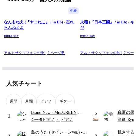
中級
なんもねえ (『ヤニねこ』 / in Eb) - 忘れ
火種 (『日本三國』 / in Eb) -
らんねえよ
ヤ
muta-sax
muta-sax
アルトサクソフォンの他1,
2 ページ数
アルトサクソフォンの他1,
2 ペー
人気チャート
週間
月間
ピアノ
ギター
Brand New
- Mrs.GREEN
真夏の果
5
1
APPLE
ターズ
シータピアノ
・
ピアノ
龍藏_Ryuz
New
島のうた (セイレーンver.)
-
机さする
2
6