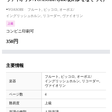
-
YOASOBI
フルート,
ピッコロ,
オーボエ/
イングリッシュホルン,
リコーダー,
ヴァイオリン
上級
コンビニ印刷可
350円
主要情報
フルート,
ピッコロ,
オーボエ/
楽器
イングリッシュホルン,
リコーダー,
ヴァイオリン
ページ数
4
難易度
上級
楽譜の種類
１段楽譜