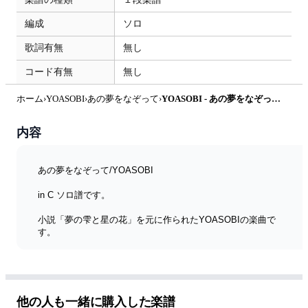
編成
ソロ
歌詞有無
無し
コード有無
無し
ホーム
›
YOASOBI
›
あの夢をなぞって
›
YOASOBI - あの夢をなぞって (in C /ソロ/フルート/オーボエ/ヴァイオリン/YOASOBI/Ayase/あの夢をなぞって) by enorisa
内容
あの夢をなぞって/YOASOBI
in C ソロ譜です。
小説「夢の雫と星の花」を元に作られたYOASOBIの楽曲で
す。
オーボエはEsの変え指が忙しいと思いますがとても美しい曲で
すので挑戦してみてください。
ハモリパート有りの楽譜もありますので、そちらもよろしくお
他の人も一緒に購入した楽譜
願いします。