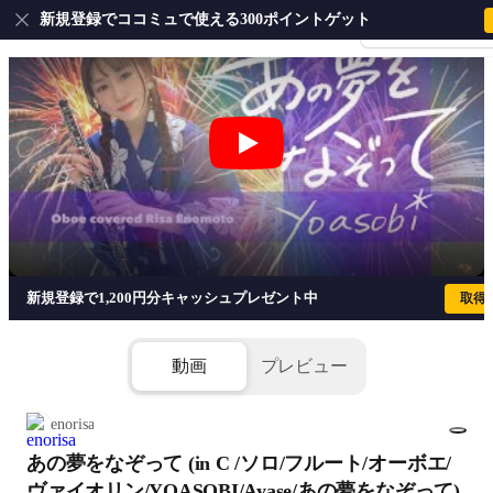
新規登録でココミュで使える300ポイントゲット
会員登録・ログイ
あの夢をなぞって (in C /ソロ/フルート
新規登録で1,200円分キャッシュプレゼント中
取得
動画
プレビュー
enorisa
あの夢をなぞって (in C /ソロ/フルート/オーボエ/
1/4
ヴァイオリン/YOASOBI/Ayase/あの夢をなぞって)