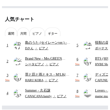
人気チャート
週間
月間
ピアノ
ギター
島のうた (セイレーンver.)
-
怪獣の花
1
5
セイレーン(CV.鈴木みのり)
ードパー
Dさん
・
ピアノ
ボーナス
(難易度:★★★★☆/歌詞・コ
Brand New
- Mrs.GREEN
BTS (방탄
ード・ペダル付き/『映画ちい
6
2
APPLE
Intermedi
かわ 人魚の島のひみつ』よ
シータピアノ
・
ピアノ
HYBE Shee
New
단)
り)
罪と罰と雨とキス
- M!LK(佐
ディズニ
3
7
野勇斗&吉田仁人)
レー
- Di
HARU KOBA
・
ピアノ
CAFUNE
New
New
ィズニー/D
Summer
- 久石譲
Lovers
- 
ード有)
8
4
ト)
CANACANA family
・
ピアノ
mame musi
New