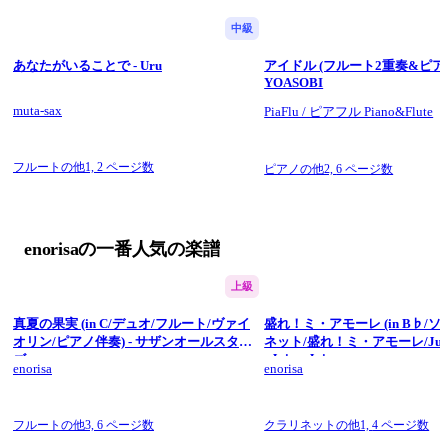
中級
あなたがいることで - Uru
アイドル (フルート2重奏&ピアノ
YOASOBI
muta-sax
PiaFlu / ピアフル Piano&Flute
フルートの他1,
2 ページ数
ピアノの他2,
6 ページ数
enorisaの一番人気の楽譜
上級
真夏の果実 (in C/デュオ/フルート/ヴァイ
盛れ！ミ・アモーレ (in B♭/ソ
オリン/ピアノ伴奏) - サザンオールスター
ネット/盛れ！ミ・アモーレ/Juice=
- Juice=Juice
ズ
enorisa
enorisa
フルートの他3,
6 ページ数
クラリネットの他1,
4 ページ数