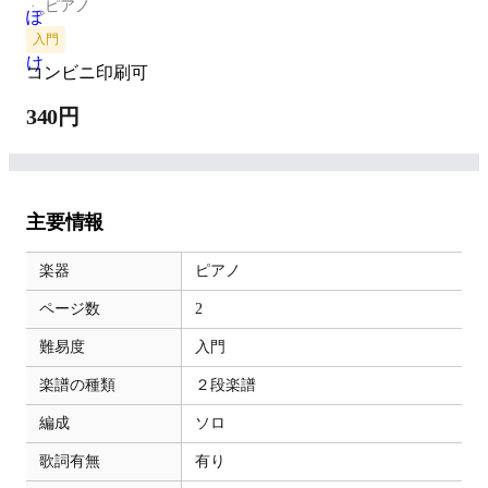
ピアノ
入門
コンビニ印刷可
340円
主要情報
楽器
ピアノ
ページ数
2
難易度
入門
楽譜の種類
２段楽譜
編成
ソロ
歌詞有無
有り