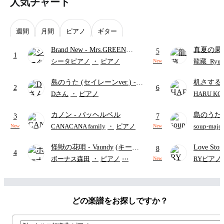
人気チャート
週間
月間
ピアノ
ギター
Brand New
- Mrs.GREEN
真夏の果
5
1
APPLE
ターズ
シータピアノ
・
ピアノ
龍藏_Ryuz
New
島のうた (セイレーンver.)
-
机さする
2
6
セイレーン(CV.鈴木みのり)
Dさん
・
ピアノ
HARU KO
(難易度:★★★★☆/歌詞・コ
カノン
- パッヘルベル
島のうた 
ード・ペダル付き/『映画ちい
3
7
映画ちい
かわ 人魚の島のひみつ』よ
CANACANA family
・
ピアノ
soup-majo
New
New
つ
(ドレ
り)
怪獣の花唄
- Vaundy
(キーボ
Love St
8
4
ードパート)
ボーナス森田
・
ピアノ
⋯
RYピアノ
New
どの楽譜をお探しですか？