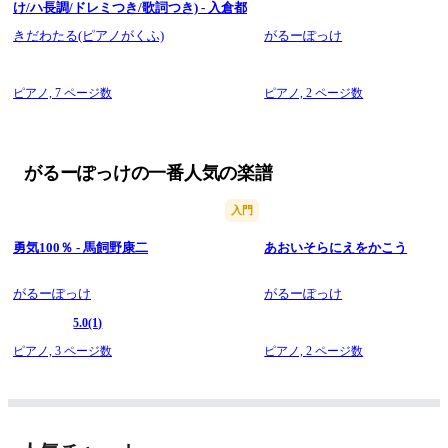
け/ハ長調/ドレミつき/歌詞つき) - 入倉都
きだわたる(ピアノがくふ)
がるーぽっけ
ピアノ,
7 ページ数
ピアノ,
2 ページ数
がるーぽっけの一番人気の楽譜
入門
勇気100％ - 馬飼野康二
あおいそらにえをかこう
がるーぽっけ
がるーぽっけ
5.0
(1)
ピアノ,
3 ページ数
ピアノ,
2 ページ数