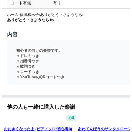
コード有無
有り
ホーム
›
福田和禾子
›
ありがとう・さようなら
›
ありがとう・さようなら by がるーのぽっけ
内容
初心者の向けの楽譜です。
♬ドレミつき
♬指番号つき
♬歌詞つき
♬コードつき
♬YouTubeのQRコードつき
ぜひリズムや弾き方が分からなくなったとき、YouTubeをみて
練習してみてください！
ピアノが苦手な方でも弾きやすいよう左手は基本単音で作って
います。
他の人も一緒に購入した楽譜
初級
おおきくなったよ (ピアノソロ/初心者向
あわてんぼうのサンタクロース