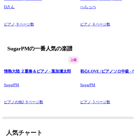
Dさん
へらっぺ
ピアノ,
9 ページ数
ピアノ,
6 ページ数
SugarPMの一番人気の楽譜
上級
情熱大陸 ２重奏＆ピアノ - 葉加瀬太郎
初心LOVE /ピアノソロ中級 -
SugarPM
SugarPM
ピアノの他2,
9 ページ数
ピアノ,
5 ページ数
人気チャート