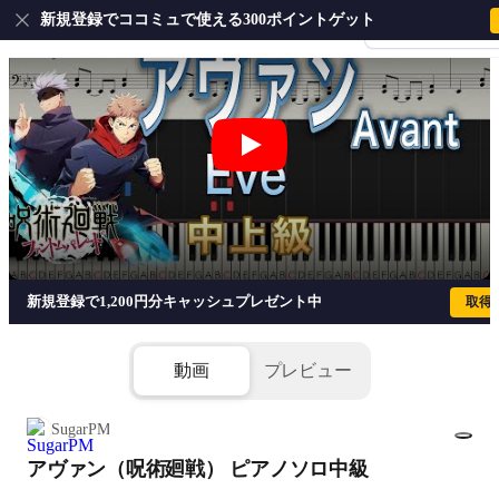
新規登録でココミュで使える300ポイントゲット
会員登録・ログイ
アヴァン（呪術廻戦） ピアノソロ中級 -
新規登録で1,200円分キャッシュプレゼント中
取得
動画
プレビュー
SugarPM
アヴァン（呪術廻戦） ピアノソロ中級
1/6