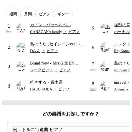
週間
月間
ピアノ
ギター
カノン
- パッヘルベル
怪獣の花
1
5
ードパー
CANACANA family
・
ピアノ
ボーナス
New
島のうた (セイレーンver.)
-
エレクト
2
6
セイレーン(CV.鈴木みのり)
ディズニ
Dさん
・
ピアノ
RayKan
(難易度:★★★★☆/歌詞・コ
Brand New
- Mrs.GREEN
島のうた 
ード・ペダル付き/『映画ちい
7
3
APPLE
映画ちい
かわ 人魚の島のひみつ』よ
シータピアノ
・
ピアノ
soup-majo
New
つ
(ドレ
り)
机さする
- 青木遥
unravel
-
8
4
雨
HARU KOBA
・
ピアノ
Animenz
New
どの楽譜をお探しですか？