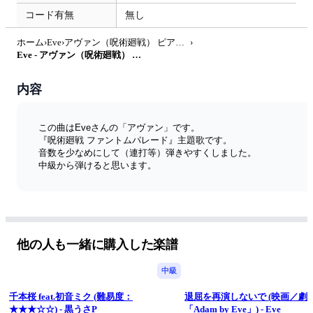
コード有無
無し
ホーム
›
Eve
›
アヴァン（呪術廻戦） ピアノソロ中級
›
Eve - アヴァン（呪術廻戦） ピアノソロ中級 by SugarPM
内容
この曲はEveさんの「アヴァン」です。
『呪術廻戦 ファントムパレード』主題歌です。
音数を少なめにして（連打等）弾きやすくしました。
中級から弾けると思います。
他の人も一緒に購入した楽譜
中級
千本桜 feat.初音ミク (難易度：
退屈を再演しないで (映画／劇
★★★☆☆) - 黒うさP
「Adam by Eve」) - Eve