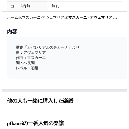
コード有無
無し
ホーム
›
P.マスカーニ
›
アヴェマリア
›
P.マスカーニ - アヴェマリア (F・ピアノソロ初級) by pfkaori
内容
歌劇「カバレリアルスチカーナ」より 
曲：アヴェマリア 
作曲：マスカーニ 
調：へ長調 
レベル：初級
他の人も一緒に購入した楽譜
pfkaoriの一番人気の楽譜