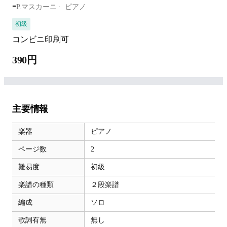
-
P.マスカーニ
ピアノ
初級
コンビニ印刷可
390円
主要情報
楽器
ピアノ
ページ数
2
難易度
初級
楽譜の種類
２段楽譜
編成
ソロ
歌詞有無
無し