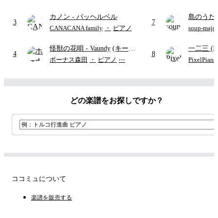
(難易度:★★☆☆☆/歌詞・コ
カノン
- パッヘルベル
島のうた 
ード・ペダル付き/『映画ちい
3
7
映画ちい
かわ 人魚の島のひみつ』よ
CANACANA family
・
ピアノ
soup-majo
つ
(ドレ
り)
怪獣の花唄
- Vaundy
(キーボ
一二三 (Ich
4
8
ードパート)
Penthouse
ボーナス森田
・
ピアノ
⋯
PixelPiano
どの楽譜をお探しですか？
ココミュについて
楽譜を販売する