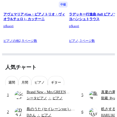
中級
アヴェマリア (Gm・ピアノトリオ・ヴィ
ラデッキー行進曲 (full ピアノソ
オラ&チェロ ) - カッチーニ
ヨハンシュトラウス
pfkaori
pfkaori
ピアノの他2,
9 ページ数
ピアノ,
3 ページ数
人気チャート
週間
月間
ピアノ
ギター
Brand New
- Mrs.GREEN
真夏の果
1
5
APPLE
ターズ
シータピアノ
・
ピアノ
龍藏_Ryuz
島のうた (セイレーンver.)
-
机さする
2
6
セイレーン(CV.鈴木みのり)
Dさん
・
ピアノ
HARU KO