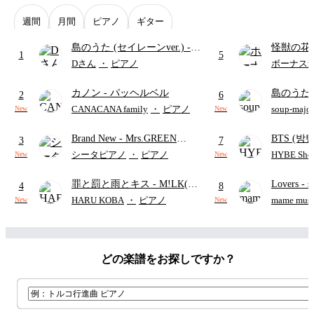
週間
月間
ピアノ
ギター
島のうた (セイレーンver.)
-
怪獣の花
1
5
セイレーン(CV.鈴木みのり)
ードパー
Dさん
・
ピアノ
ボーナス
(難易度:★★★★☆/歌詞・コ
カノン
- パッヘルベル
島のうた 
ード・ペダル付き/『映画ちい
2
6
映画ちい
かわ 人魚の島のひみつ』よ
CANACANA family
・
ピアノ
soup-majo
New
New
つ
(ドレ
り)
Brand New
- Mrs.GREEN
BTS (방탄
3
7
APPLE
Intermedi
シータピアノ
・
ピアノ
HYBE Shee
New
New
단)
罪と罰と雨とキス
- M!LK(佐
Lovers
- 
4
8
野勇斗&吉田仁人)
ト)
HARU KOBA
・
ピアノ
mame musi
New
New
どの楽譜をお探しですか？