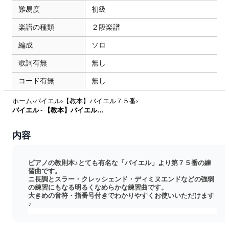
難易度
初級
楽譜の種類
２段楽譜
編成
ソロ
歌詞有無
無し
コード有無
無し
ホーム
›
バイエル
›
【教本】バイエル７５番
›
バイエル - 【教本】バイエル７５番 (バイエル) by ピアノのせんせいの楽譜集
内容
ピアノの教則本♪とても有名な「バイエル」より第７５番の練
習曲です。
ニ長調とスラー・クレッシェンド・ディミヌエンドなどの強弱
の練習にもなる明るくなめらかな練習曲です。
大きめの音符・指番号付きでわかりやすくお使いいただけます
♪
＿＿＿＿＿＿＿＿＿＿＿＿＿＿＿＿＿＿＿＿＿