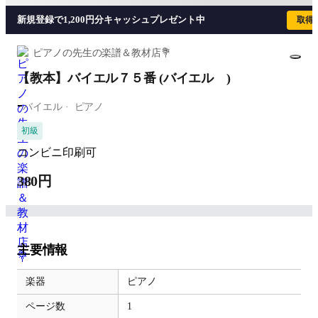
新規登録で1,200円分キャッシュプレゼント中
取得
ピアノの先生の楽譜＆教材店💐
【教本】バイエル７５番 (バイエル )
-
バイエル
ピアノ
初級
コンビニ印刷可
380円
主要情報
楽器
ピアノ
ページ数
1