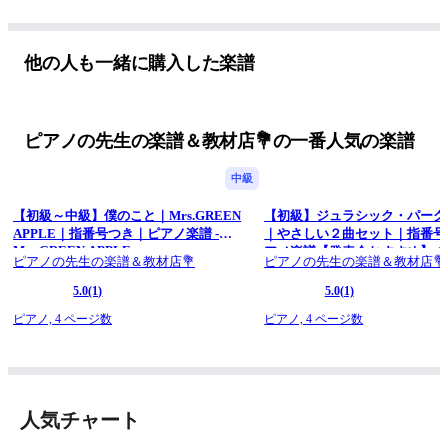
【指番号つきですぐひける😊ピアノ講師のおすすめ楽譜🎼】
■YouTube
他の人も一緒に購入した楽譜
https://youtube.com/c/PleasantPiano
■Piascore楽譜ストア（楽譜販売）
https://store.piascore.com/publishers/1200
ピアノの先生の楽譜＆教材店💐の一番人気の楽譜
■kokomu(楽譜販売)
中級
http://kokomu.jp/artist/PleasantPiano
【初級～中級】僕のこと｜Mrs.GREEN
【初級】ジュラシック・パーク
■note（ピアノコラム・ドリル・楽譜販売）
APPLE｜指番号つき｜ピアノ楽譜 -
｜やさしい２曲セット｜指番号
https://note.com/yuko_pf
Mrs.GREEN APPLE
アノ楽譜【発表会おすすめ】 (
ピアノの先生の楽譜＆教材店💐
ピアノの先生の楽譜＆教材店💐
クパーク) - ジョン・ウィリア
■Pleasant Piano教室（運営者ピアノ教室）
5.0
(1)
5.0
(1)
https://pleasant-piano.site/
ピアノ,
4 ページ数
ピアノ,
4 ページ数
■Instagram
https://www.instagram.com/pleasant_piano/
＿＿＿＿＿＿＿＿＿＿＿＿＿＿＿＿＿＿＿＿＿
人気チャート