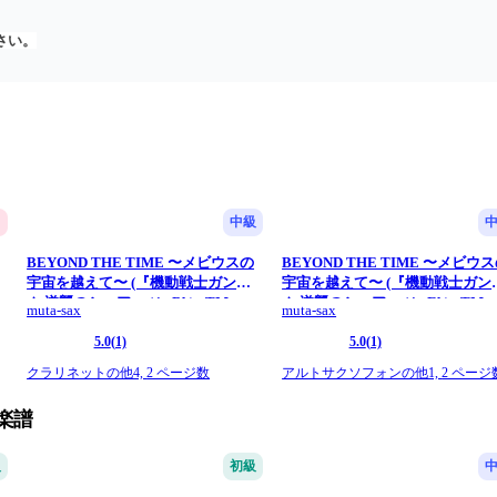
さい。
ロ
中級
BEYOND THE TIME 〜メビウスの
BEYOND THE TIME 〜メビウ
宇宙を越えて〜 (『機動戦士ガンダ
宇宙を越えて〜 (『機動戦士ガン
ム 逆襲のシャア』 / in Bb) - TM
ム 逆襲のシャア』 / in Eb) - TM
muta-sax
muta-sax
Network
Network
5.0
(1)
5.0
(1)
クラリネットの他4,
2 ページ数
アルトサクソフォンの他1,
2 ページ
の楽譜
級
初級