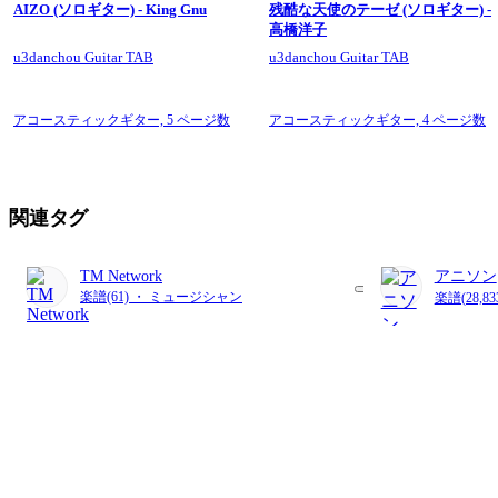
AIZO (ソロギター) - King Gnu
残酷な天使のテーゼ (ソロギター) -
高橋洋子
u3danchou Guitar TAB
u3danchou Guitar TAB
アコースティックギター,
5 ページ数
アコースティックギター,
4 ページ数
関連タグ
TM Network
アニソン
楽譜(61) ・ ミュージシャン
楽譜(28,8