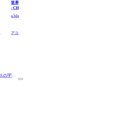
世界は恋に落ちている (ソロギター)
イルミネーション (エレキギター)
- CHiCO with HoneyWorks
B'z
u3danchou Guitar TAB
u3danchou Guitar TAB
数
アコースティックギター,
4 ページ数
エレクトリックギター,
8 ページ
ビウスの宇宙