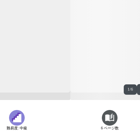
1/6
難易度: 中級
6 ページ数