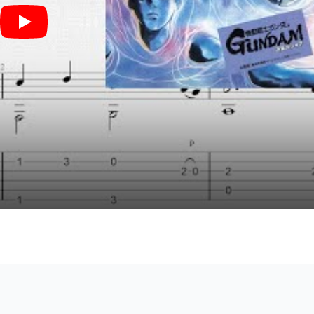
BEYOND THE TIME (メビウスの宇宙を越えて) (ソロギター) - TM NE