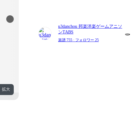
u3danchou 邦楽洋楽ゲームアニソ
ンTABS
楽譜 755
· フォロワー 25
拡大