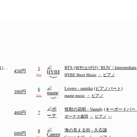
り)
BTS (방탄소년단) ‘RUN’ | Intermediat
5
450円
画ち
HYBE Sheet Music
・
ピアノ
New
Lovers
- sumika
(ピアノパート)
6
390円
mame music
・
ピアノ
New
怪獣の花唄
- Vaundy
(キーボードパー
460円
7
ボーナス森田
・
ピアノ
⋯
海の見える街
- 久石譲
8
600円
New