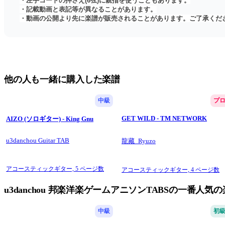
・左手コードの押さえ(6弦)に親指を使うこともあります。
・記載動画と表記等が異なることがあります。
・動画の公開より先に楽譜が販売されることがあります。ご了承くだ
他の人も一緒に購入した楽譜
中級
プ
GET WILD - TM NETWORK
AIZO (ソロギター) - King Gnu
u3danchou Guitar TAB
龍藏_Ryuzo
アコースティックギター,
5 ページ数
アコースティックギター,
4 ページ数
u3danchou 邦楽洋楽ゲームアニソンTABSの一番人気
中級
初