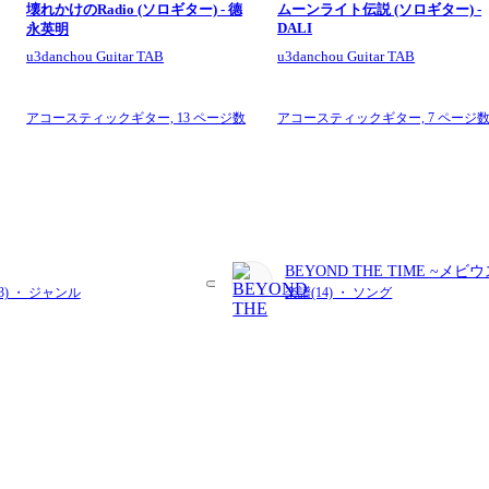
壊れかけのRadio (ソロギター) - 德
ムーンライト伝説 (ソロギター) -
DALI
永英明
u3danchou Guitar TAB
u3danchou Guitar TAB
アコースティックギター,
13 ページ数
アコースティックギター,
7 ページ
BEYOND THE TIME ~メ
を越えて~
33) ・ ジャンル
楽譜(14) ・ ソング