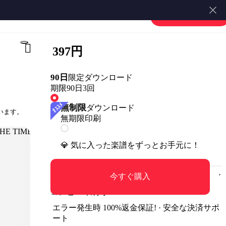
越えて) (ソロギター) by u3danchou
楽譜を販売する
会員登録・ログイン
397円
90日
限定ダウンロード
期限90日
3回
無制限
ダウンロード
います。
無期限
印刷
💎 気に入った楽譜をずっとお手元に！
今すぐ購入
コンビニ印刷可
エラー発生時 100%返金保証! · 安全な決済サポ
ート