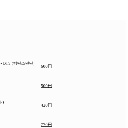
e
- BTS (방탄소년단)
600円
500円
ト)
420円
770円