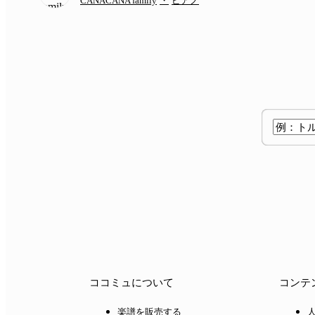
CANACANA family
・
ピアノ
ココミュについて
コンテ
楽譜を販売する