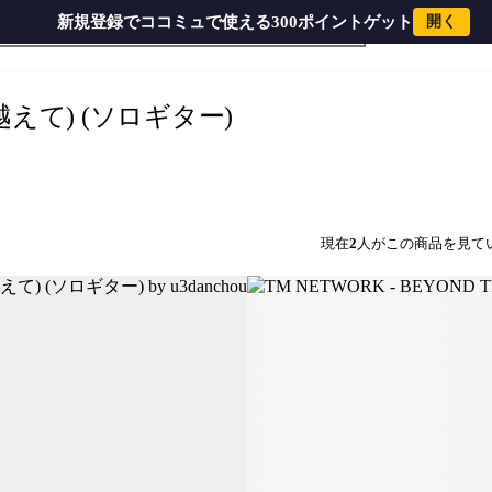
新規登録でココミュで使える300ポイントゲット
開く
TM NETWORK - BEYOND THE TIME (メビウスの宇宙を
を越えて) (ソロギター)
現在
2
人がこの商品を見て