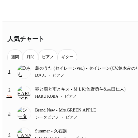
人気チャート
週間
月間
ピアノ
ギター
島のうた (セイレーンver.)
- セイレーン(CV.鈴木みの
1
(難易度:★★★★☆/歌詞・コード・ペダル付き/『映
Dさん
・
ピアノ
いかわ 人魚の島のひみつ』より)
罪と罰と雨とキス
- M!LK(佐野勇斗&吉田仁人)
2
HARU KOBA
・
ピアノ
New
Brand New
- Mrs.GREEN APPLE
3
シータピアノ
・
ピアノ
Summer
- 久石譲
4