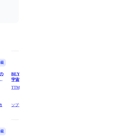
中級
中級
スの
BEYOND THE TIME 〜メビウスの
BEYOND THE TIME (ジーク
ダ
宇宙を越えて〜 - TM Network
ス/逆襲のシャア/主題歌/11話
ズ/ピアノ/中級) - TM NETWO
TTM winds
utamenma
数
ソプラノサクソフォンの他21,
1 ページ
ピアノ,
3 ページ数
数
中級
初級