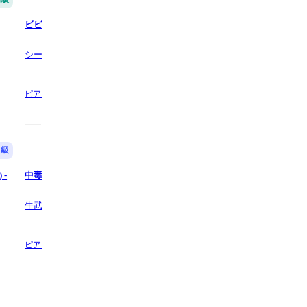
ビビデバ - 星街すいせい
Caramel Pain - 星街すいせい
シータピアノ
シータピアノ
ピアノ,
6 ページ数
ピアノ,
7 ページ数
中級
中級
 -
中毒性のチュウ - すりぃ
東京 (上級ピアノソロ) - SUPER
BEAVER
ア
牛武奏人【ピアノソロ&ボーカルア
牛武奏人【ピアノソロ&ボーカ
レンジ】
レンジ】
ピアノの他1,
4 ページ数
ピアノ,
4 ページ数