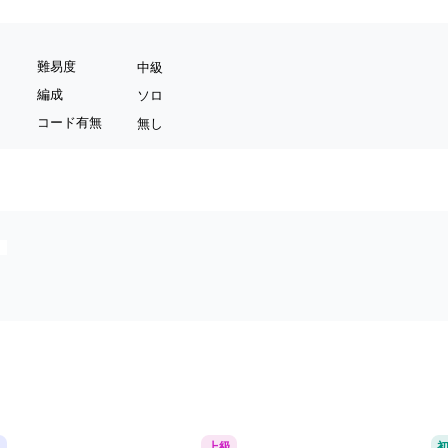
難易度
中級
編成
ソロ
コード有無
無し
。
級
上級