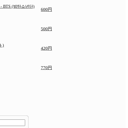
e
- BTS (방탄소년단)
600円
500円
ト)
420円
770円