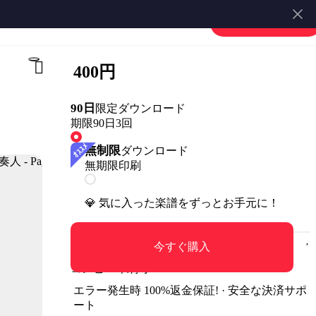
楽譜を販売する
会員登録・ログイン
400円
90日
限定ダウンロード
期限90日
3回
無制限
ダウンロード
無期限
印刷
💎 気に入った楽譜をずっとお手元に！
今すぐ購入
コンビニ印刷可
エラー発生時 100%返金保証! · 安全な決済サポ
ート