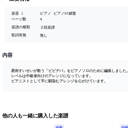
楽器
ピアノ
ピアノ61鍵盤
2
ページ数
4
楽譜の種類
２段楽譜
歌詞有無
無し
内容
星街すいせいが歌う「ビビデバ」をピアノソロのために編曲しました
レベルは中級者向けのアレンジになっています。
ピアニストとして手に馴染むアレンジを心がけています。
他の人も一緒に購入した楽譜
中級
中