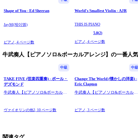
Shape of You - Ed Sheeran
World's Smallest Violin - AJR
THIS IS PIANO
JayM(제이엠)
5.0
(2)
ピアノ,
4 ページ数
ピアノ,
4 ページ数
牛武奏人【ピアノソロ&ボーカルアレンジ】の一番人
中級
中
TAKE FIVE (弦楽四重奏) - ポール・
Change The World (懐かしの洋楽) -
Eric Clapton
デズモンド
牛武奏人【ピアノソロ&ボーカルア
牛武奏人【ピアノソロ&ボーカルア
レンジ】
レンジ】
ヴァイオリンの他2,
10 ページ数
ピアノ,
3 ページ数
関連タグ