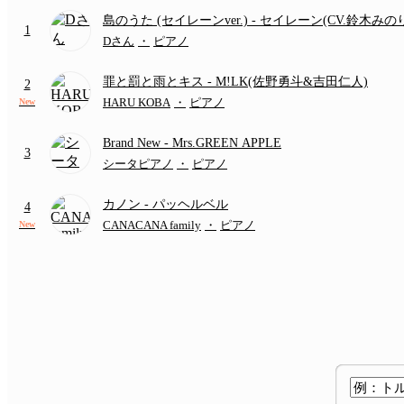
島のうた (セイレーンver.)
- セイレーン(CV.鈴木みの
1
(難易度:★★★★☆/歌詞・コード・ペダル付き/『映
Dさん
・
ピアノ
いかわ 人魚の島のひみつ』より)
罪と罰と雨とキス
- M!LK(佐野勇斗&吉田仁人)
2
HARU KOBA
・
ピアノ
New
Brand New
- Mrs.GREEN APPLE
3
シータピアノ
・
ピアノ
カノン
- パッヘルベル
4
CANACANA family
・
ピアノ
New