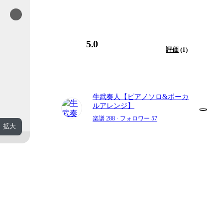
5.0
評価
(1)
牛武奏人【ピアノソロ&ボーカ
ルアレンジ】
楽譜 288
· フォロワー 57
拡大