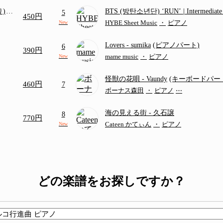
り)
BTS (방탄소년단) ‘RUN’ | Intermediat
5
450円
画ち
HYBE Sheet Music
・
ピアノ
New
Lovers
- sumika
(ピアノパート)
6
390円
mame music
・
ピアノ
New
怪獣の花唄
- Vaundy
(キーボードパー
460円
7
ボーナス森田
・
ピアノ
⋯
海の見える街
- 久石譲
8
770円
Cateen かてぃん
・
ピアノ
New
どの楽譜をお探しですか？