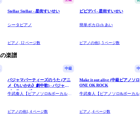
Stellar Stellar - 星街すいせい
ビビデバ - 星街すいせい
シータピアノ
簡単ボカロch あい
ピアノ,
12 ページ数
ピアノの他1,
5 ページ数
気の楽譜
級
中級
パジャマパーティーズのうた (アニ
Make it out alive (中級ピアノソロ)
ONE OK ROCK
メ《ちいかわ》劇中歌) - パジャマ
パーティーズ
牛武奏人【ピアノソロ&ボーカルア
牛武奏人【ピアノソロ&ボーカル
レンジ】
レンジ】
ピアノの他1,
4 ページ数
ピアノ,
4 ページ数