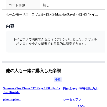
コード有無
無し
ホーム
›
モーリス・ラヴェル
›
ボレロ
›
Maurice Ravel - ボレロ (トイピアノ / クラシック) by pianotopiano
内容
トイピアノで演奏できるようにアレンジしました。ラヴェル
「ボレロ」を小さな鍵盤でも印象的に演奏できます。
他の人も一緒に購入した楽譜
中級
Summer (Toy Piano / 32 Keys / Kikujiro) -
First Love - 宇多田ヒカル
Joe Hisaishi
pianotopiano
シータピアノ
5.0
(5)