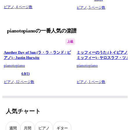
ピアノ,
4 ページ数
ピアノ,
5 ページ数
pianotopianoの一番人気の楽譜
上級
Another Day of Sun (ラ・ラ・ランド / ピ
ミッフィーのうた (トイピアノ / 
アノ) - Justin Hurwitz
ミッフィー) - ヤロスラフ・ツ
pianotopiano
pianotopiano
4.0
(1)
ピアノ,
12 ページ数
ピアノ,
1 ページ数
人気チャート
週間
月間
ピアノ
ギター