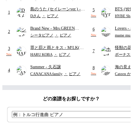
島のうた (セイレーンver.)
-
BTS (방탄
5
1
セイレーン(CV.鈴木みのり)
Intermedi
Dさん
・
ピアノ
HYBE Shee
New
(難易度:★★★★☆/歌詞・コ
단)
Brand New
- Mrs.GREEN
Lovers
- 
ード・ペダル付き/『映画ちい
6
2
APPLE
ト)
かわ 人魚の島のひみつ』よ
シータピアノ
・
ピアノ
mame musi
New
り)
罪と罰と雨とキス
- M!LK(佐
怪獣の花
3
7
野勇斗&吉田仁人)
ードパー
HARU KOBA
・
ピアノ
ボーナス
New
Summer
- 久石譲
海の見え
8
4
CANACANA family
・
ピアノ
Cateen 
New
どの楽譜をお探しですか？