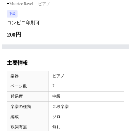
-
Maurice Ravel
ピアノ
中級
コンビニ印刷可
200円
主要情報
楽器
ピアノ
ページ数
7
難易度
中級
楽譜の種類
２段楽譜
編成
ソロ
歌詞有無
無し