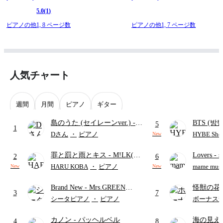
5.0
(1)
ピアノの他1,
8 ページ数
ピアノの他1,
7 ページ数
人気チャート
週間
月間
ピアノ
ギター
島のうた (セイレーンver.)
-
BTS (방탄
5
1
セイレーン(CV.鈴木みのり)
Intermedi
Dさん
・
ピアノ
HYBE Shee
New
(難易度:★★★★☆/歌詞・コ
단)
罪と罰と雨とキス
- M!LK(佐
Lovers
- 
ード・ペダル付き/『映画ちい
2
6
野勇斗&吉田仁人)
ト)
かわ 人魚の島のひみつ』よ
HARU KOBA
・
ピアノ
mame musi
New
New
り)
Brand New
- Mrs.GREEN
怪獣の花
3
7
APPLE
ードパー
シータピアノ
・
ピアノ
ボーナス
カノン
- パッヘルベル
海の見え
4
8