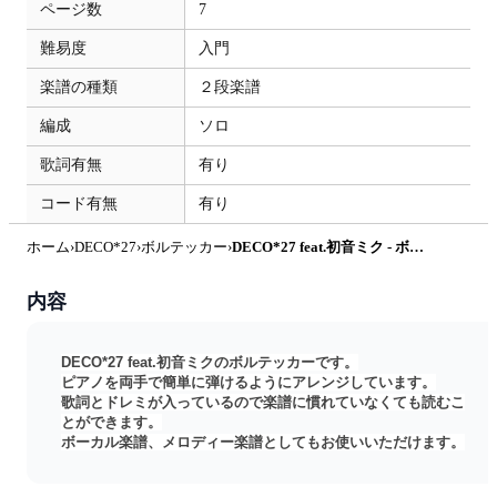
ページ数
7
難易度
入門
楽譜の種類
２段楽譜
編成
ソロ
歌詞有無
有り
コード有無
有り
ホーム
›
DECO*27
›
ボルテッカー
›
DECO*27 feat.初音ミク - ボルテッカー (かんたん / 歌詞付き / ドレミ付き / 初心者) by piano.tokyo
内容
DECO*27 feat.初音ミクのボルテッカーです。
ピアノを両手で簡単に弾けるようにアレンジしています。
歌詞とドレミが入っているので楽譜に慣れていなくても読むこ
とができます。
ボーカル楽譜、メロディー楽譜としてもお使いいただけます。