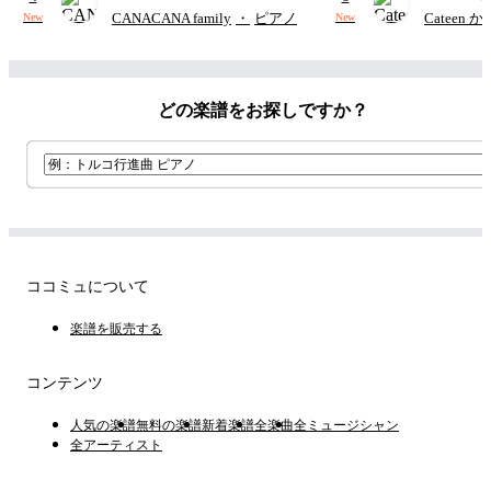
CANACANA family
・
ピアノ
Cateen 
New
New
どの楽譜をお探しですか？
ココミュについて
楽譜を販売する
コンテンツ
人気の楽譜
無料の楽譜
新着楽譜
全楽曲
全ミュージシャン
全アーティスト