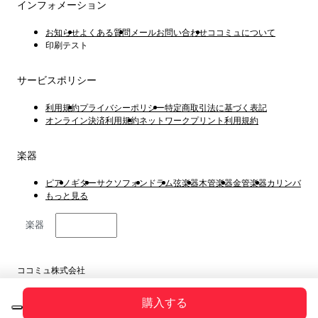
インフォメーション
お知らせ
よくある質問
メールお問い合わせ
ココミュについて
印刷テスト
サービスポリシー
利用規約
プライバシーポリシー
特定商取引法に基づく表記
オンライン決済利用規約
ネットワークプリント利用規約
楽器
ピアノ
ギター
サクソフォン
ドラム
弦楽器
木管楽器
金管楽器
カリンバ
もっと見る
楽器
日本語
ココミュ株式会社
東京都港区虎ノ門4丁目1−1 23階
Copyright © 2019 ~ 2026
購入する