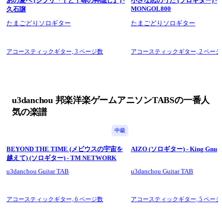
あの夏へ (ジブリ『千と千尋の神隠し』) -
小さな恋のうた (ソロギター) -
MONGOL800
久石譲
たまごどりソロギター
たまごどりソロギター
アコースティックギター,
3 ページ数
アコースティックギター,
2 ペー
u3danchou 邦楽洋楽ゲームアニソンTABSの一番人
気の楽譜
中級
BEYOND THE TIME (メビウスの宇宙を
AIZO (ソロギター) - King Gnu
越えて) (ソロギター) - TM NETWORK
u3danchou Guitar TAB
u3danchou Guitar TAB
アコースティックギター,
6 ページ数
アコースティックギター,
5 ペー