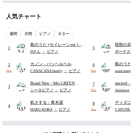
人気チャート
週間
月間
ピアノ
ギター
島のうた (セイレーンver.)
-
怪獣の花
1
5
セイレーン(CV.鈴木みのり)
ードパー
Dさん
・
ピアノ
ボーナス
(難易度:★★★★☆/歌詞・コ
カノン
- パッヘルベル
島のうた 
ード・ペダル付き/『映画ちい
2
6
映画ちい
かわ 人魚の島のひみつ』よ
CANACANA family
・
ピアノ
soup-majo
New
New
つ
(ドレ
り)
Brand New
- Mrs.GREEN
unravel
-
7
3
APPLE
雨
シータピアノ
・
ピアノ
Animenz
New
机さする
- 青木遥
ディズニ
8
4
レー
- Di
HARU KOBA
・
ピアノ
CAFUNE
New
ィズニー/D
ード有)