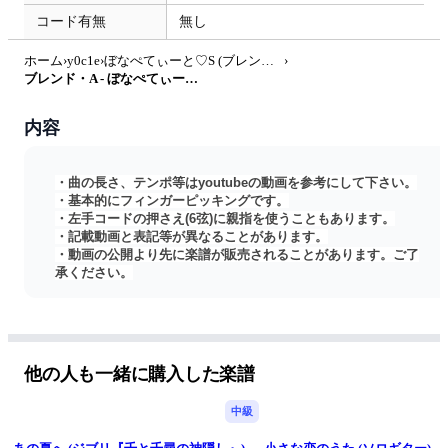
コード有無
無し
ホーム
›
y0c1e
›
ぼなぺてぃーと♡S (ブレンド・S)
›
ブレンド・A - ぼなぺてぃーと♡S (ソロギター) by u3danchou
内容
・曲の長さ、テンポ等はyoutubeの動画を参考にして下さい。
・基本的にフィンガーピッキングです。
・左手コードの押さえ(6弦)に親指を使うこともあります。
・記載動画と表記等が異なることがあります。
・動画の公開より先に楽譜が販売されることがあります。ご了
承ください。
他の人も一緒に購入した楽譜
中級