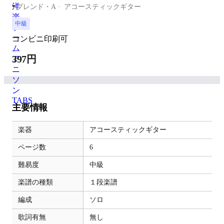
-
ブレンド・A
アコースティックギター
中級
コンビニ印刷可
397円
主要情報
楽器
アコースティックギター
ページ数
6
難易度
中級
楽譜の種類
１段楽譜
編成
ソロ
歌詞有無
無し