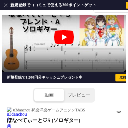
新規登録でココミュで使える300ポイントゲット
会員登録・ログイ
ぼなぺてぃーと♡S (ソロギター) - ブ
新規登録で1,200円分キャッシュプレゼント中
取得
動画
プレビュー
u3danchou 邦楽洋楽ゲームアニソンTABS
ぼなぺてぃーと♡S (ソロギター)
1/6