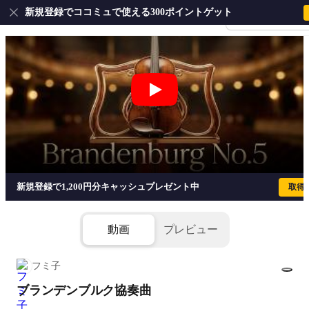
新規登録でココミュで使える300ポイントゲット
会員登録・ログイ
ブランデンブルク協奏曲 - ヨハン・
新規登録で1,200円分キャッシュプレゼント中
取得
動画
プレビュー
フミ子
ブランデンブルク協奏曲
1/8