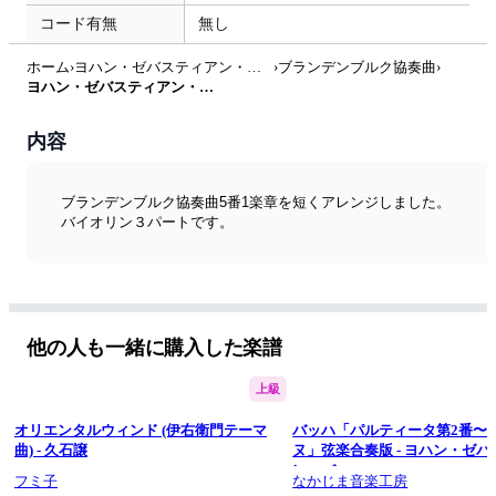
コード有無
無し
ホーム
›
ヨハン・ゼバスティアン・バッハ
›
ブランデンブルク協奏曲
›
ヨハン・ゼバスティアン・バッハ - ブランデンブルク協奏曲 by フミ子
内容
ブランデンブルク協奏曲5番1楽章を短くアレンジしました。
バイオリン３パートです。
他の人も一緒に購入した楽譜
上級
オリエンタルウィンド (伊右衛門テーマ
バッハ「パルティータ第2番〜
曲) - 久石譲
ヌ」弦楽合奏版 - ヨハン・ゼ
ン・バッハ
フミ子
なかじま音楽工房