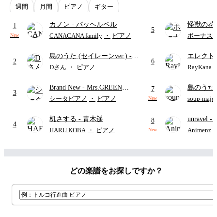
週間
月間
ピアノ
ギター
カノン
- パッヘルベル
怪獣の花
1
5
ードパー
CANACANA family
・
ピアノ
ボーナス
New
島のうた (セイレーンver.)
-
エレクト
2
6
セイレーン(CV.鈴木みのり)
ディズニ
Dさん
・
ピアノ
RayKan
(難易度:★★★★☆/歌詞・コ
Brand New
- Mrs.GREEN
島のうた 
ード・ペダル付き/『映画ちい
7
3
APPLE
映画ちい
かわ 人魚の島のひみつ』よ
シータピアノ
・
ピアノ
soup-majo
New
つ
(ドレ
り)
机さする
- 青木遥
unravel
-
8
4
雨
HARU KOBA
・
ピアノ
Animenz
New
どの楽譜をお探しですか？