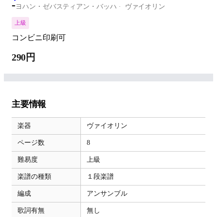
-
ヨハン・ゼバスティアン・バッハ
ヴァイオリン
上級
コンビニ印刷可
290円
主要情報
楽器
ヴァイオリン
ページ数
8
難易度
上級
楽譜の種類
１段楽譜
編成
アンサンブル
歌詞有無
無し