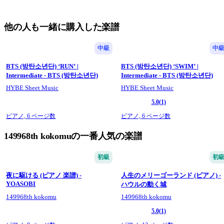
他の人も一緒に購入した楽譜
中級
中
BTS (방탄소년단) ‘RUN’ |
BTS (방탄소년단) ‘SWIM’ |
Intermediate - BTS (방탄소년단)
Intermediate - BTS (방탄소년단)
HYBE Sheet Music
HYBE Sheet Music
5.0
(1)
ピアノ,
6 ページ数
ピアノ,
6 ページ数
149968th kokomuの一番人気の楽譜
初級
初
夜に駆ける (ピアノ 楽譜) -
人生のメリーゴーランド (ピアノ) -
YOASOBI
ハウルの動く城
149968th kokomu
149968th kokomu
5.0
(1)