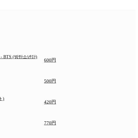
e
- BTS (방탄소년단)
600円
500円
ト)
420円
770円