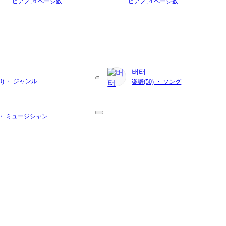
ピアノ,
6 ページ数
ピアノ,
4 ページ数
버터
40) ・ ジャンル
楽譜(50) ・ ソング
) ・ ミュージシャン