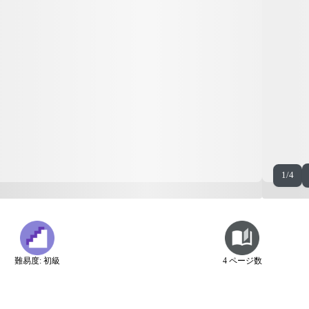
1/4
難易度: 初級
4 ページ数