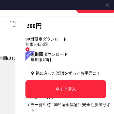
楽譜を販売する
会員登録・ログイン
200円
90日
限定ダウンロード
期限90日
3回
無制限
ダウンロード
無期限
印刷
💎 気に入った楽譜をずっとお手元に！
今すぐ購入
コンビニ印刷可
エラー発生時 100%返金保証! · 安全な決済サポ
ート