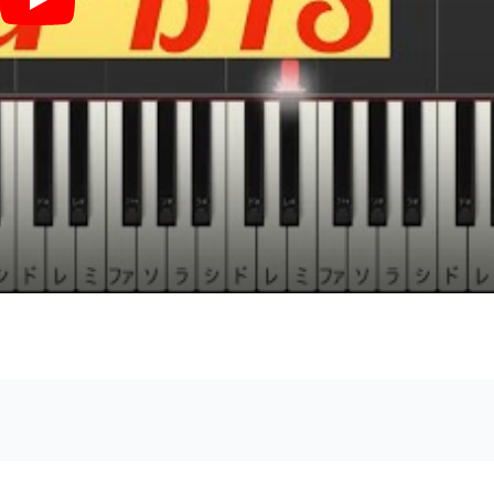
Butter (ピアノ / 韓国) - 防弾少年団(BTS)