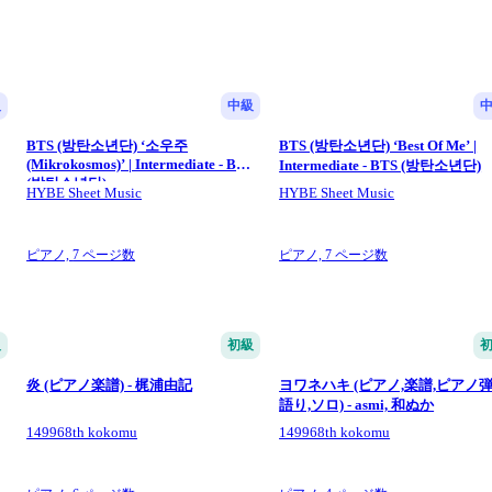
級
中級
BTS (방탄소년단) ‘소우주
BTS (방탄소년단) ‘Best Of Me’ |
(Mikrokosmos)’ | Intermediate - BTS
Intermediate - BTS (방탄소년단)
(방탄소년단)
HYBE Sheet Music
HYBE Sheet Music
ピアノ,
7 ページ数
ピアノ,
7 ページ数
級
初級
炎 (ピアノ楽譜) - 梶浦由記
ヨワネハキ (ピアノ,楽譜,ピアノ
語り,ソロ) - asmi, 和ぬか
149968th kokomu
149968th kokomu