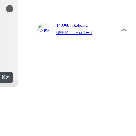
149968th kokomu
楽譜 19
· フォロワー 4
拡大