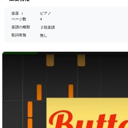
楽器
ピアノ
1
ページ数
4
楽譜の種類
２段楽譜
歌詞有無
無し