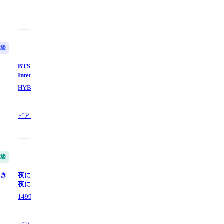
中級
中級
BTS (방탄소년단) ‘Butter’ |
Butter (初級レベル) - 防弾少年
(BTS)
Intermediate - BTS (방탄소년단)
HYBE Sheet Music
Saori8Piano
ピアノ,
7 ページ数
ピアノ,
4 ページ数
初級
中級
弾き
夜に駆ける (ピアノ,楽譜,YOASOBI,
夜に駆ける (ピアノ,楽譜,YOASO
夜に駆ける,中級) - YOASOBI
ソロ,中級上級) - YOASOBI
149968th kokomu
149968th kokomu