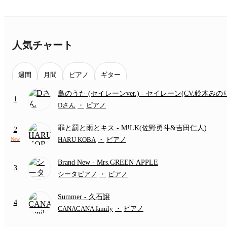
人気チャート
週間
月間
ピアノ
ギター
島のうた (セイレーンver.)
- セイレーン(CV.鈴木みの
1
(難易度:★★★★☆/歌詞・コード・ペダル付き/『映
Dさん
・
ピアノ
いかわ 人魚の島のひみつ』より)
罪と罰と雨とキス
- M!LK(佐野勇斗&吉田仁人)
2
HARU KOBA
・
ピアノ
New
Brand New
- Mrs.GREEN APPLE
3
シータピアノ
・
ピアノ
Summer
- 久石譲
4
CANACANA family
・
ピアノ