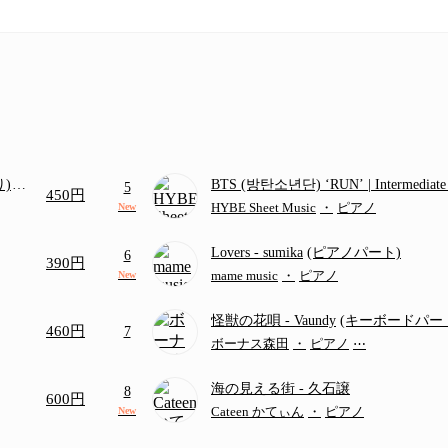
り)
BTS (방탄소년단) ‘RUN’ | Intermediat
5
450円
画ち
HYBE Sheet Music
・
ピアノ
New
Lovers
- sumika
(ピアノパート)
6
390円
mame music
・
ピアノ
New
怪獣の花唄
- Vaundy
(キーボードパー
460円
7
ボーナス森田
・
ピアノ
⋯
海の見える街
- 久石譲
8
600円
Cateen かてぃん
・
ピアノ
New