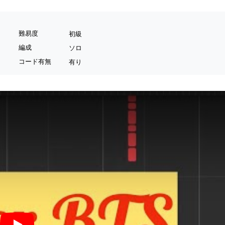
難易度
初級
編成
ソロ
コード有無
有り