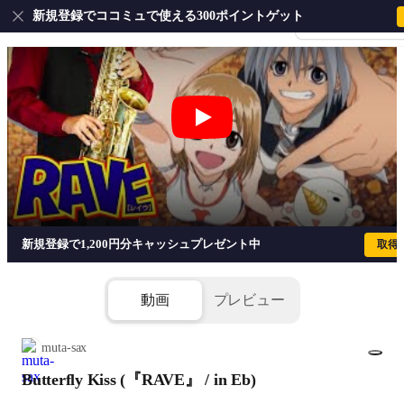
新規登録でココミュで使える300ポイントゲット
会員登録・ログイ
Butterfly Kiss (『RAVE』 / in Eb) 
新規登録で1,200円分キャッシュプレゼント中
取得
動画
プレビュー
muta-sax
Butterfly Kiss (『RAVE』 / in Eb)
1/2