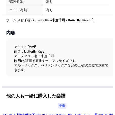
歌詞有無
無し
コード有無
有り
ホーム
›
米倉千尋
›
Butterfly Kiss
›
米倉千尋 - Butterfly Kiss (『RAVE』 / in Eb) by muta-sax
内容
アニメ：RAVE
曲名：Butterfly Kiss
アーティスト名：米倉千尋
in Ebの譜面で原曲キー、フルサイズです。
アルトサックス、バリトンサックスなどのEb管の楽器で演奏で
きます。
メロディー譜は、in Eb、in Bb、in Cの3種類を販売していま
す。
全楽譜リスト
他の人も一緒に購入した楽譜
中級