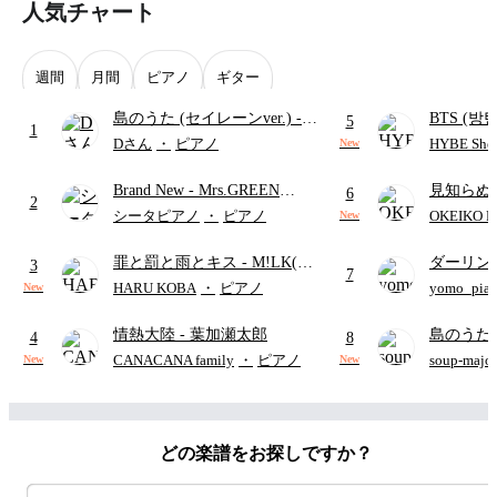
人気チャート
週間
月間
ピアノ
ギター
島のうた (セイレーンver.)
-
BTS (방탄
5
1
セイレーン(CV.鈴木みのり)
Intermedi
Dさん
・
ピアノ
HYBE Shee
New
(難易度:★★★★☆/歌詞・コ
단)
Brand New
- Mrs.GREEN
見知らぬ
ード・ペダル付き/『映画ちい
6
2
APPLE
ャツが乾
かわ 人魚の島のひみつ』よ
シータピアノ
・
ピアノ
OKEIKO P
New
歌)
り)
罪と罰と雨とキス
- M!LK(佐
ダーリン
3
7
野勇斗&吉田仁人)
APPLE
HARU KOBA
・
ピアノ
yomo_pia
New
付き／フ
情熱大陸
- 葉加瀬太郎
島のうた 
4
8
映画ちい
CANACANA family
・
ピアノ
soup-majo
New
New
つ
(ドレ
どの楽譜をお探しですか？