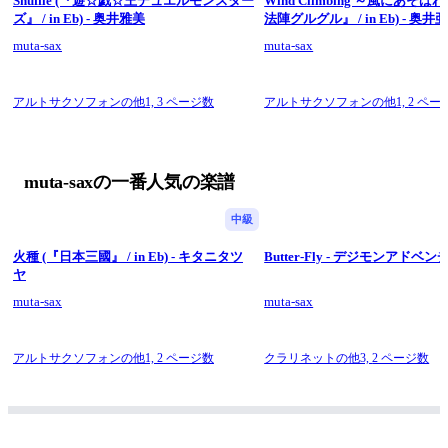
Shuffle (『遊☆戯☆王デュエルモンスター
Wind Climbing ～風にあそば
ズ』 / in Eb) - 奥井雅美
法陣グルグル』 / in Eb) - 奥井
muta-sax
muta-sax
アルトサクソフォンの他1,
3 ページ数
アルトサクソフォンの他1,
2 ペー
muta-saxの一番人気の楽譜
中級
火種 (『日本三國』 / in Eb) - キタニタツ
Butter-Fly - デジモンアドベ
ヤ
muta-sax
muta-sax
アルトサクソフォンの他1,
2 ページ数
クラリネットの他3,
2 ページ数