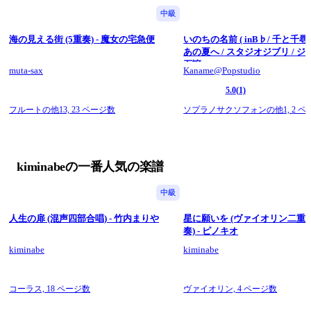
中級
海の見える街 (5重奏) - 魔女の宅急便
いのちの名前 ( inB♭/ 千と千尋
あの夏へ / スタジオジブリ / ジブリ
石譲
muta-sax
Kaname@Popstudio
5.0
(1)
フルートの他13,
23 ページ数
ソプラノサクソフォンの他1,
2 
kiminabeの一番人気の楽譜
中級
人生の扉 (混声四部合唱) - 竹内まりや
星に願いを (ヴァイオリン二重
奏) - ピノキオ
kiminabe
kiminabe
コーラス,
18 ページ数
ヴァイオリン,
4 ページ数