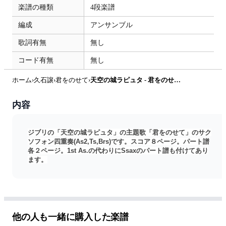
楽譜の種類
4段楽譜
編成
アンサンブル
歌詞有無
無し
コード有無
無し
ホーム
›
久石譲
›
君をのせて
›
天空の城ラピュタ - 君をのせて (サクソフォン四重奏) by kiminabe
内容
ジブリの「天空の城ラピュタ」の主題歌「君をのせて」のサク
ソフォン四重奏(As2,Ts,Brs)です。スコア８ページ。パート譜
各２ページ。1st As.の代わりにSsaxのパート譜も付けてあり
ます。
他の人も一緒に購入した楽譜