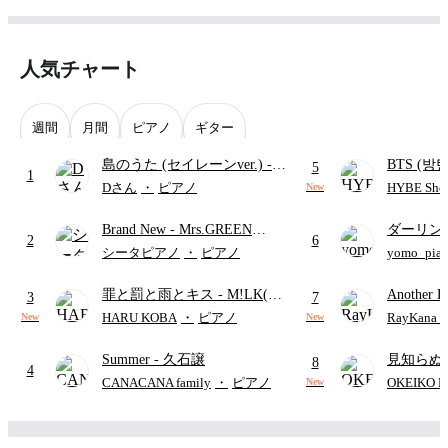
人気チャート
週間
月間
ピアノ
ギター
島のうた (セイレーンver.)
-
BTS (방탄
5
1
セイレーン(CV.鈴木みのり)
Intermedi
Dさん
・
ピアノ
HYBE Shee
New
(難易度:★★★★☆/歌詞・コ
단)
Brand New
- Mrs.GREEN
ダーリン
ード・ペダル付き/『映画ちい
2
6
APPLE
APPLE
かわ 人魚の島のひみつ』よ
シータピアノ
・
ピアノ
yomo_pia
付き／フ
り)
罪と罰と雨とキス
- M!LK(佐
Another D
3
7
野勇斗&吉田仁人)
Hurwitz
HARU KOBA
・
ピアノ
RayKan
New
New
Summer
- 久石譲
見知らぬ
8
4
ャツが乾
CANACANA family
・
ピアノ
OKEIKO P
New
歌)