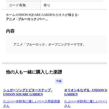
コード有無
有り
ホーム
›
UNISON SQUARE GARDEN
›
カオスが極まる
›
アニメ - ブルーロック (ベース Tab譜 4弦) by T's Bass Score
内容
アニメ「ブルーロック」オープニングテーマです。
他の人も一緒に購入した楽譜
中級
シュガーソングとビターステップ -
オリオンをなぞる - UNISON SQ
UNISON SQUARE GARDEN
GARDEN
たぶべー＠財布に優しいベース用楽譜屋
たぶべー＠財布に優しいベース
さん
さん