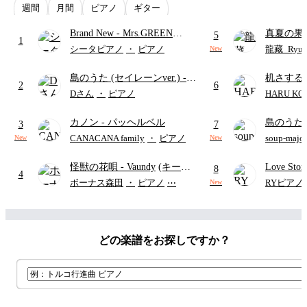
週間
月間
ピアノ
ギター
Brand New
- Mrs.GREEN
真夏の果
5
1
APPLE
ターズ
シータピアノ
・
ピアノ
龍藏_Ryuz
New
島のうた (セイレーンver.)
-
机さする
2
6
セイレーン(CV.鈴木みのり)
Dさん
・
ピアノ
HARU KO
(難易度:★★★★☆/歌詞・コ
カノン
- パッヘルベル
島のうた 
ード・ペダル付き/『映画ちい
3
7
映画ちい
かわ 人魚の島のひみつ』よ
CANACANA family
・
ピアノ
soup-majo
New
New
つ
(ドレ
り)
怪獣の花唄
- Vaundy
(キーボ
Love St
8
4
ードパート)
ボーナス森田
・
ピアノ
⋯
RYピアノ
New
どの楽譜をお探しですか？