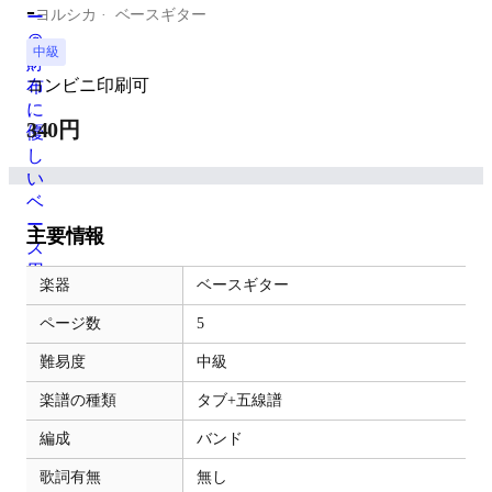
-
ヨルシカ
ベースギター
中級
コンビニ印刷可
340円
主要情報
楽器
ベースギター
ページ数
5
難易度
中級
楽譜の種類
タブ+五線譜
編成
バンド
歌詞有無
無し