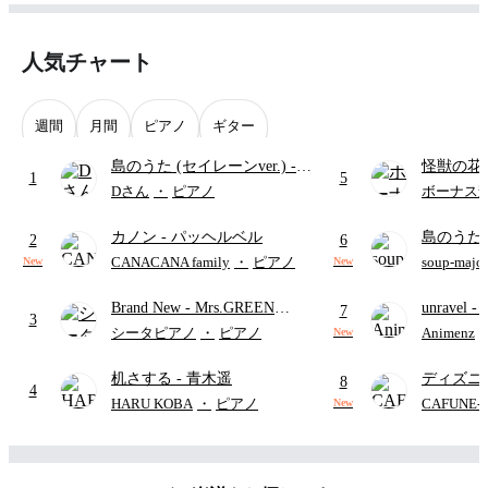
situation, so please study the notation numbers yourself.
◆Other songs
Please search for Tabubee ← song name.
人気チャート
Please enjoy playing!
Have fun playing! ! !.
이 페이지를 방문해 주셔서 감사합니다!
저는 '가성비 좋은 음악을 만든다'는 모토 아래 가격과 품질 모두
週間
月間
ピアノ
ギター
에 중점을 두고 이 악보를 제작했습니다.
구매 전에 다음 내용을 꼭 읽어주시기 바랍니다.
島のうた (セイレーンver.)
-
怪獣の花
1
5
◆특징
セイレーン(CV.鈴木みのり)
ードパー
Dさん
・
ピアノ
ボーナス
학생과 초보자도 쉽게 구매할 수 있도록 최저가로 제작 및 판매
(難易度:★★★★☆/歌詞・コ
하고 있으며, 베이시스트로서 읽기 쉬운 악보를 만드는 데에도 
カノン
- パッヘルベル
島のうた 
ード・ペダル付き/『映画ちい
2
6
심혈을 기울이고 있습니다.
映画ちい
◆4현 또는 5현
かわ 人魚の島のひみつ』よ
CANACANA family
・
ピアノ
soup-majo
New
New
곡 제목을 통해 4현 베이스용인지 5현 베이스용인지 명확하게 
つ
(ドレ
り)
알 수 있습니다.
Brand New
- Mrs.GREEN
unravel
-
7
3
◆악보의 포인트
APPLE
雨
シータピアノ
・
ピアノ
Animenz
New
이 악보는 오선과 타브 악보가 있는 2줄 악보입니다.
타브 악보는 보기 쉽도록 크게 표시되어 있으며, 악보는 가능한 
机さする
- 青木遥
ディズニ
한 4마디마다 나누어 배치하여 읽기 쉬운 레이아웃을 만들었습
8
4
니다. 운지는 사람마다, 상황에 따라 다르므로 악보 번호를 직접 
レー
- Di
HARU KOBA
・
ピアノ
CAFUNE
New
확인해 보시기 바랍니다.
ィズニー/D
◆다른 곡
ード有)
Tabubee ← 곡명으로 검색해 주세요.
즐거운 연주 부탁드립니다!