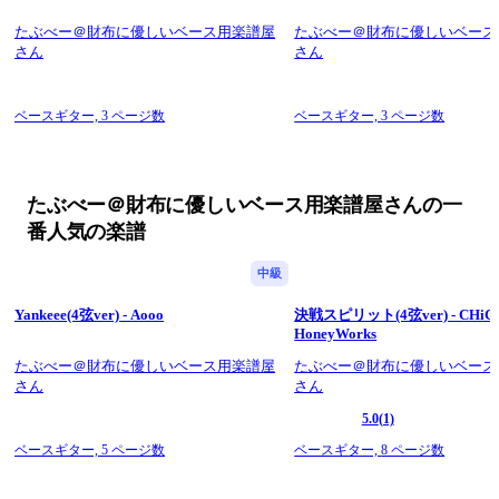
ぞれ&状況によっても
変化しますので表記数字を各自ご研究ください。
たぶべー＠財布に優しいベース用楽譜屋
たぶべー＠財布に優しいベース
◆他楽曲 
さん
さん
たぶべー ←曲名 で検索お願いいたします。
ぜひ楽しんで弾いてください!
have fun playing!!!
ベースギター,
3 ページ数
ベースギター,
3 ページ数
Thank you for visiting this page!
I created this with a focus on both price and quality, with the 
motto of making music that is easy on the wallet.
I would be encouraged if you would read the following before 
たぶべー＠財布に優しいベース用楽譜屋さんの一
purchasing.
◆Features
番人気の楽譜
I create and sell these at the lowest possible price so that 
students and beginners can easily purchase them, and as a 
中級
bassist myself, I also pay attention to making them easy to 
read.
Yankeee(4弦ver) - Aooo
決戦スピリット(4弦ver) - CHiCO
◆4-string or 5-string
HoneyWorks
The title of the song clearly indicates whether it is for a 4-string 
たぶべー＠財布に優しいベース用楽譜屋
bass or a 5-string bass.
たぶべー＠財布に優しいベース
さん
◆Points of the score
さん
This is a two-line score with a staff and a TAB score.
5.0
(1)
The TAB numbers are large to make them easy to see, and the 
lines are divided every 4 bars as much as possible, so I am 
ベースギター,
5 ページ数
ベースギター,
8 ページ数
conscious of creating a layout that is very easy to read. 
Fingering varies from person to person and depending on the 