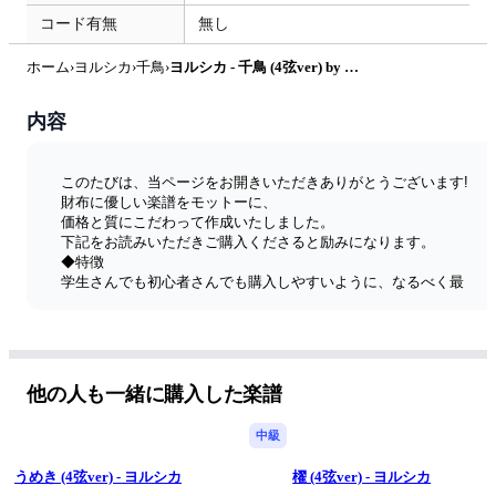
コード有無
無し
ホーム
›
ヨルシカ
›
千鳥
›
ヨルシカ - 千鳥 (4弦ver) by たぶべー
内容
このたびは、当ページをお開きいただきありがとうございます!
財布に優しい楽譜をモットーに、
価格と質にこだわって作成いたしました。
下記をお読みいただきご購入くださると励みになります。
◆特徴
学生さんでも初心者さんでも購入しやすいように、なるべく最
安値で、更に私自身ベーシストとして見やすさにもこだわって
作成し、販売をしております。
◆ 4弦or5弦
楽曲のタイトルに4弦ベース用か5弦ベース用かを明示しており
ます。
他の人も一緒に購入した楽譜
◆楽譜のポイント
五線譜とTAB譜面の2段譜です。
中級
TABの数字を見やすくする為に大きくして、
なるべく4小節ごとに段を区切っているので
うめき (4弦ver) - ヨルシカ
櫂 (4弦ver) - ヨルシカ
非常に読みやすいレイアウトを意識しています。 運指は人それ