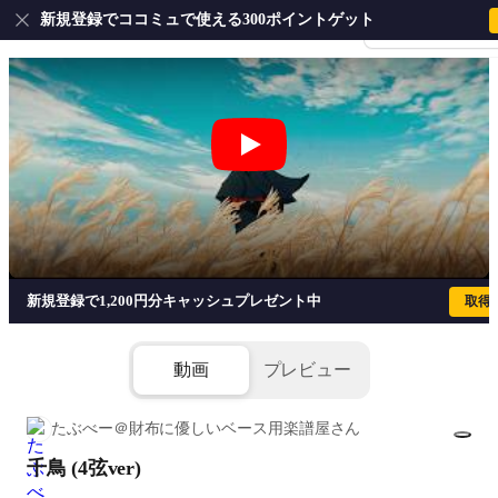
新規登録でココミュで使える300ポイントゲット
会員登録・ログイ
千鳥 (4弦ver) - ヨルシカ
新規登録で1,200円分キャッシュプレゼント中
取得
動画
プレビュー
たぶべー＠財布に優しいベース用楽譜屋さん
千鳥 (4弦ver)
1/5