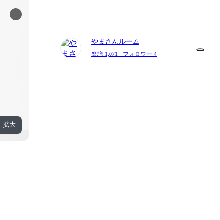
やまさんルーム
楽譜 1,071
· フォロワー 4
拡大