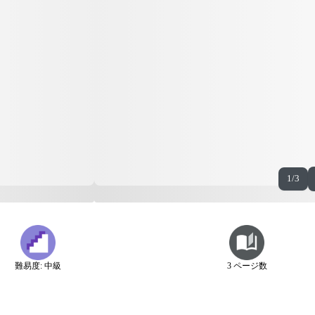
1/3
難易度: 中級
3 ページ数