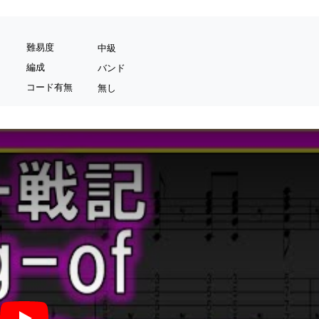
難易度
中級
編成
バンド
コード有無
無し