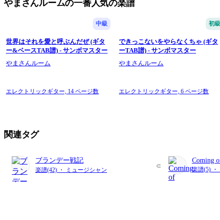
やまさんルームの一番人気の楽譜
中級
初
世界はそれを愛と呼ぶんだぜ (ギタ
できっこないをやらなくちゃ (ギタ
ー&ベースTAB譜) - サンボマスター
ーTAB譜) - サンボマスター
やまさんルーム
やまさんルーム
エレクトリックギター,
14 ページ数
エレクトリックギター,
6 ページ数
関連タグ
ブランデー戦記
Coming of
楽譜(5) 
楽譜(42) ・ ミュージシャン