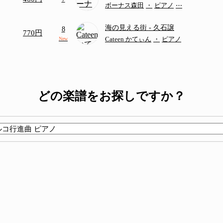
ボーナス森田
・
ピアノ
⋯
海の見える街
- 久石譲
8
770円
Cateen かてぃん
・
ピアノ
New
どの楽譜をお探しですか？