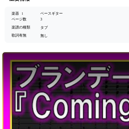
楽器
ベースギター
1
ページ数
3
楽譜の種類
タブ
歌詞有無
無し