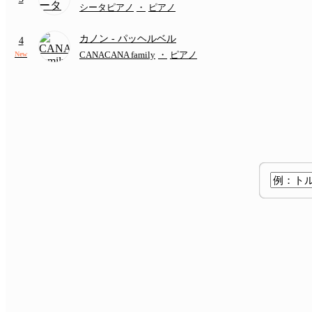
シータピアノ
・
ピアノ
カノン
- パッヘルベル
4
CANACANA family
・
ピアノ
New