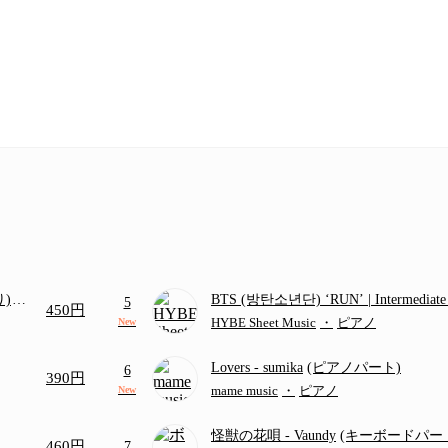
り)
BTS (방탄소년단) ‘RUN’ | Intermediat
5
450円
画ち
HYBE Sheet Music
・
ピアノ
New
Lovers
- sumika
(ピアノパート)
6
390円
mame music
・
ピアノ
New
怪獣の花唄
- Vaundy
(キーボードパー
460円
7