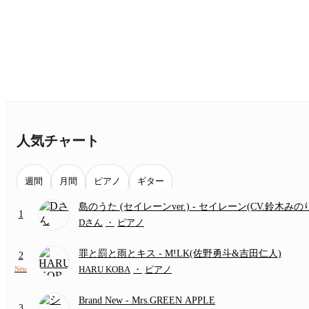
人気チャート
週間
月間
ピアノ
ギター
島のうた (セイレーンver.)
- セイレーン(CV.鈴木みの
1
(難易度:★★★★☆/歌詞・コード・ペダル付き/『映
Dさん
・
ピアノ
いかわ 人魚の島のひみつ』より)
罪と罰と雨とキス
- M!LK(佐野勇斗&吉田仁人)
2
HARU KOBA
・
ピアノ
New
Brand New
- Mrs.GREEN APPLE
3