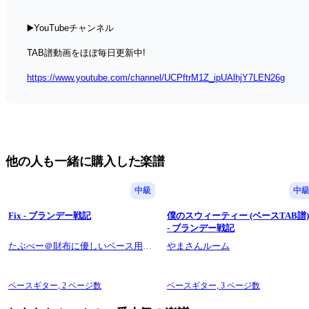
▶️YouTubeチャンネル
TAB譜動画をほぼ毎日更新中!
https://www.youtube.com/channel/UCPftrM1Z_ipUAlhjY7LEN26g
他の人も一緒に購入した楽譜
中級
中
Fix - ブランデー戦記
僕のスウィーティー (ベースTAB譜
- ブランデー戦記
たぶべー＠財布に優しいベース用楽
やまさんルーム
譜屋さん
ベースギター,
2 ページ数
ベースギター,
3 ページ数