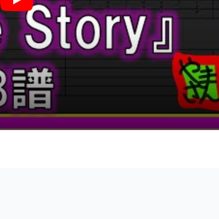
COMING-OF-AGE STORY (ベースTAB譜) - ブランデー戦記