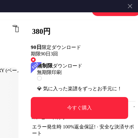
楽譜を販売する
会員登録・ログイン
380円
90日
限定ダウンロード
期限90日
3回
無制限
ダウンロード
無期限
印刷
💎 気に入った楽譜をずっとお手元に！
今すぐ購入
コンビニ印刷可
エラー発生時 100%返金保証! · 安全な決済サポ
ート