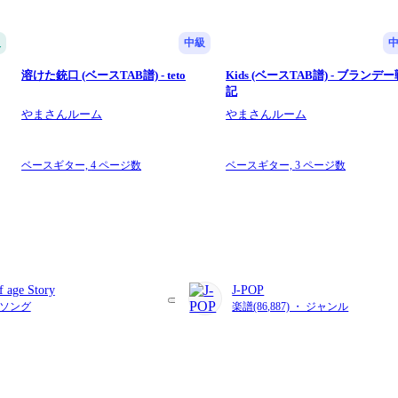
級
中級
溶けた銃口 (ベースTAB譜) - teto
Kids (ベースTAB譜) - ブランデ
記
やまさんルーム
やまさんルーム
ベースギター,
4 ページ数
ベースギター,
3 ページ数
 age Story
J-POP
・ ソング
楽譜(86,887) ・ ジャンル