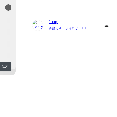
Peony
楽譜 2,611
· フォロワー 111
拡大