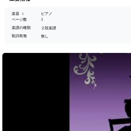
楽器
ピアノ
1
ページ数
3
楽譜の種類
２段楽譜
歌詞有無
無し