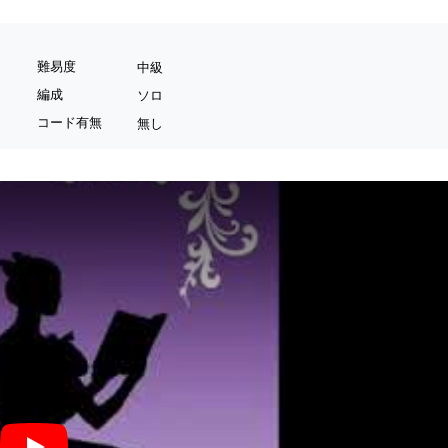
難易度
中級
編成
ソロ
コード有無
無し