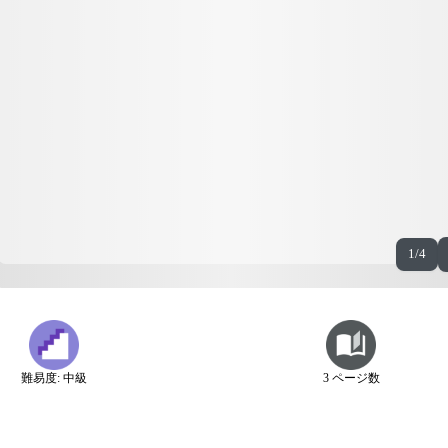
1/4
難易度: 中級
3 ページ数