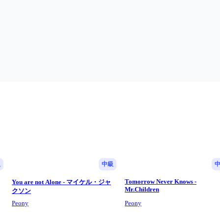
級
中級
Tomorrow Never Knows -
You are not Alone - マイケル・ジャ
Mr.Children
クソン
Peony
Peony