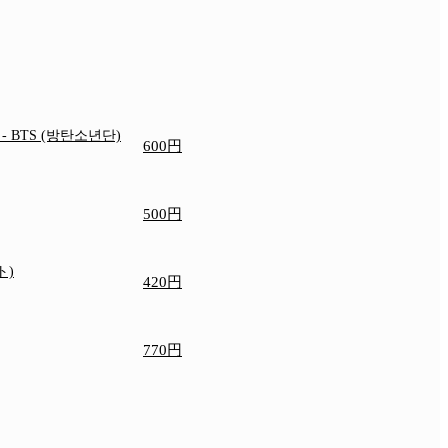
e
- BTS (방탄소년단)
600円
500円
ト)
420円
770円