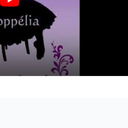
バレエ「コッペリア」より フランツのVa. - ドリーブ