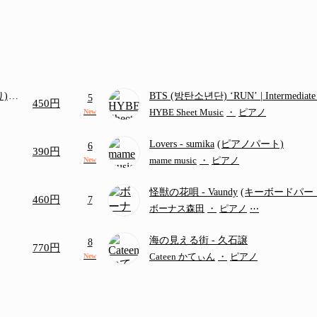
り)
BTS (방탄소년단) ‘RUN’ | Intermediat
5
450円
画ち
HYBE Sheet Music
・
ピアノ
New
Lovers
- sumika
(ピアノパート)
6
390円
mame music
・
ピアノ
New
怪獣の花唄
- Vaundy
(キーボードパー
460円
7
ボーナス森田
・
ピアノ
⋯
海の見える街
- 久石譲
8
770円
Cateen かてぃん
・
ピアノ
New