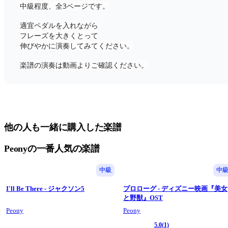
中級程度、全3ページです。
適宜ペダルを入れながら
フレーズを大きくとって
伸びやかに演奏してみてください。
楽譜の演奏は動画よりご確認ください。
他の人も一緒に購入した楽譜
Peonyの一番人気の楽譜
中級
中
I'll Be There - ジャクソン5
プロローグ - ディズニー映画『美女
と野獣』OST
Peony
Peony
5.0
(1)