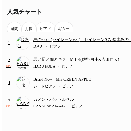
人気チャート
週間
月間
ピアノ
ギター
島のうた (セイレーンver.)
- セイレーン(CV.鈴木みの
1
(難易度:★★★★☆/歌詞・コード・ペダル付き/『映
Dさん
・
ピアノ
いかわ 人魚の島のひみつ』より)
罪と罰と雨とキス
- M!LK(佐野勇斗&吉田仁人)
2
HARU KOBA
・
ピアノ
New
Brand New
- Mrs.GREEN APPLE
3
シータピアノ
・
ピアノ
カノン
- パッヘルベル
4
CANACANA family
・
ピアノ
New