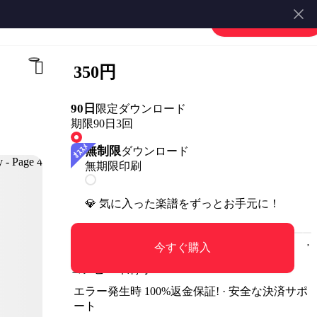
楽譜を販売する
会員登録・ログイン
350円
90日
限定ダウンロード
期限90日
3回
無制限
ダウンロード
無期限
印刷
💎 気に入った楽譜をずっとお手元に！
今すぐ購入
コンビニ印刷可
エラー発生時 100%返金保証! · 安全な決済サポ
ート