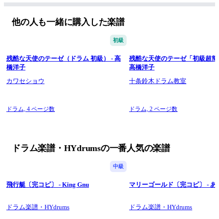
▼ ドラム譜の読み方（無料配布） ▼
https://www.kokomu.jp/sheet-music/25336
他の人も一緒に購入した楽譜
初級
残酷な天使のテーゼ（ドラム 初級） - 高
残酷な天使のテーゼ「初級超簡単v
橋洋子
高橋洋子
カワセショウ
十条鈴木ドラム教室
ドラム,
4 ページ数
ドラム,
2 ページ数
ドラム楽譜・HYdrumsの一番人気の楽譜
中級
飛行艇〔完コピ〕 - King Gnu
マリーゴールド〔完コピ〕 - 
ドラム楽譜・HYdrums
ドラム楽譜・HYdrums