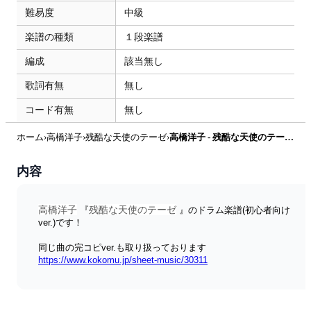
難易度
中級
楽譜の種類
１段楽譜
編成
該当無し
歌詞有無
無し
コード有無
無し
ホーム
›
高橋洋子
›
残酷な天使のテーゼ
›
高橋洋子 - 残酷な天使のテーゼ【初心者向けver.】 by HYdrums
内容
高橋洋子
残酷な天使のテーゼ
 『
 』のドラム楽譜(初心者向け
ver.)です！
同じ曲の完コピver.も取り扱っております
https://www.kokomu.jp/sheet-music/30311
▼当ストアのドラム譜 一覧 ▼
https://www.kokomu.jp/artist/hydrums