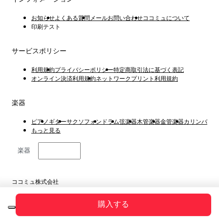
お知らせ
よくある質問
メールお問い合わせ
ココミュについて
印刷テスト
サービスポリシー
利用規約
プライバシーポリシー
特定商取引法に基づく表記
オンライン決済利用規約
ネットワークプリント利用規約
楽器
ピアノ
ギター
サクソフォン
ドラム
弦楽器
木管楽器
金管楽器
カリンバ
もっと見る
楽器
日本語
ココミュ株式会社
東京都港区虎ノ門4丁目1−1 23階
Copyright © 2019 ~ 2026
購入する