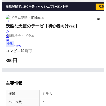
新規登録で1,200円分キャッシュプレゼント中
取得
ドラム楽譜・HYdrums
残酷な天使のテーゼ【初心者向けver.】
-
高橋洋子
ドラム
中級
コンビニ印刷可
390円
主要情報
楽器
ドラム
ページ数
2