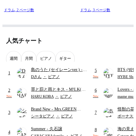
ドラム,
2 ページ数
ドラム,
3 ページ数
人気チャート
週間
月間
ピアノ
ギター
島のうた (セイレーンver.)
-
BTS (방탄
5
1
セイレーン(CV.鈴木みのり)
Intermedi
Dさん
・
ピアノ
HYBE Shee
New
(難易度:★★★★☆/歌詞・コ
단)
罪と罰と雨とキス
- M!LK(佐
Lovers
- 
ード・ペダル付き/『映画ちい
2
6
野勇斗&吉田仁人)
ト)
かわ 人魚の島のひみつ』よ
HARU KOBA
・
ピアノ
mame musi
New
New
り)
Brand New
- Mrs.GREEN
怪獣の花
3
7
APPLE
ードパー
シータピアノ
・
ピアノ
ボーナス
Summer
- 久石譲
海の見え
8
4
CANACANA family
・
ピアノ
Cateen 
New