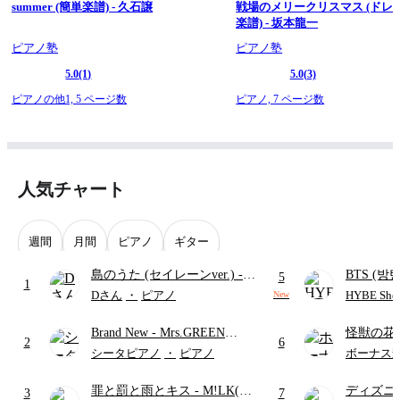
summer (簡単楽譜) - 久石譲
戦場のメリークリスマス (ドレ
楽譜) - 坂本龍一
ピアノ塾
ピアノ塾
5.0
(1)
5.0
(3)
ピアノの他1,
5 ページ数
ピアノ,
7 ページ数
人気チャート
週間
月間
ピアノ
ギター
島のうた (セイレーンver.)
-
BTS (방탄
5
1
セイレーン(CV.鈴木みのり)
Intermedi
Dさん
・
ピアノ
HYBE Shee
New
(難易度:★★★★☆/歌詞・コ
단)
Brand New
- Mrs.GREEN
怪獣の花
ード・ペダル付き/『映画ちい
2
6
APPLE
ードパー
かわ 人魚の島のひみつ』よ
シータピアノ
・
ピアノ
ボーナス
り)
罪と罰と雨とキス
- M!LK(佐
ディズニ
3
7