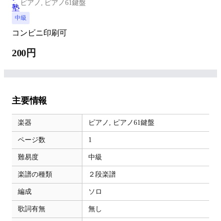
ピアノ,
ピアノ61鍵盤
中級
コンビニ印刷可
200円
主要情報
楽器
ピアノ,
ピアノ61鍵盤
ページ数
1
難易度
中級
楽譜の種類
２段楽譜
編成
ソロ
歌詞有無
無し