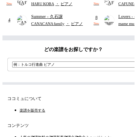
野勇斗&吉田仁人)
レー
- Di
HARU KOBA
・
ピアノ
CAFUNE
New
New
ィズニー/D
Summer
- 久石譲
Lovers
- 
ード有)
8
4
ト)
CANACANA family
・
ピアノ
mame musi
New
どの楽譜をお探しですか？
ココミュについて
楽譜を販売する
コンテンツ