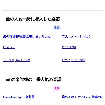
他の人も一緒に購入した楽譜
中級
愛の花 (同声三部合唱) - あいみょん
二人 - ソン・シギョン
kiminabe
PIANOiNU
コーラス,
14 ページ数
ピアノ,
6 ページ数
miiの楽譜棚の一番人気の楽譜
上級
Okay Goodbye - 藤井風
満ちてゆく (MAJ ver. 伴奏のみ)