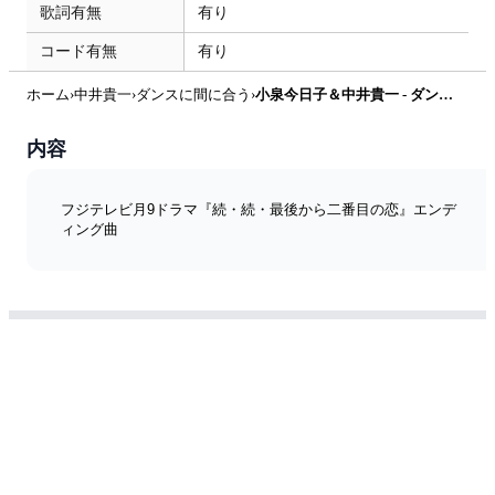
歌詞有無
有り
コード有無
有り
ホーム
›
中井貴一
›
ダンスに間に合う
›
小泉今日子＆中井貴一 - ダンスに間に合う (続・続・最後から二番目の恋 ed) by miiの楽譜棚
内容
フジテレビ月9ドラマ『続・続・最後から二番目の恋』エンデ
ィング曲