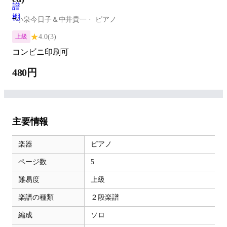
-
小泉今日子＆中井貴一
ピアノ
★
4.0
(3)
上級
コンビニ印刷可
480円
主要情報
楽器
ピアノ
ページ数
5
難易度
上級
楽譜の種類
２段楽譜
編成
ソロ