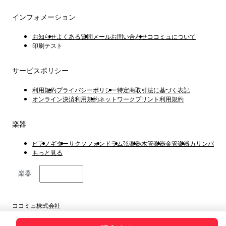
インフォメーション
お知らせ
よくある質問
メールお問い合わせ
ココミュについて
印刷テスト
サービスポリシー
利用規約
プライバシーポリシー
特定商取引法に基づく表記
オンライン決済利用規約
ネットワークプリント利用規約
楽器
ピアノ
ギター
サクソフォン
ドラム
弦楽器
木管楽器
金管楽器
カリンバ
もっと見る
楽器
日本語
ココミュ株式会社
東京都港区虎ノ門4丁目1−1 23階
Copyright © 2019 ~ 2026