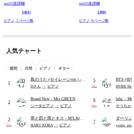
miiの楽譜棚
miiの楽譜棚
5.0
(1)
5.0
(8)
ピアノ,
5 ページ数
ピアノ,
6 ページ数
人気チャート
週間
月間
ピアノ
ギター
島のうた (セイレーンver.)
-
BTS (방탄
5
1
セイレーン(CV.鈴木みのり)
Intermedi
Dさん
・
ピアノ
HYBE Shee
New
(難易度:★★★★☆/歌詞・コ
단)
Brand New
- Mrs.GREEN
lulu.
- Mr
ード・ペダル付き/『映画ちい
6
2
APPLE
かわ 人魚の島のひみつ』よ
シータピアノ
・
ピアノ
そうちゃ
New
り)
罪と罰と雨とキス
- M!LK(佐
ダーリン
3
7
野勇斗&吉田仁人)
APPLE
HARU KOBA
・
ピアノ
yomo_pia
New
付き／フ