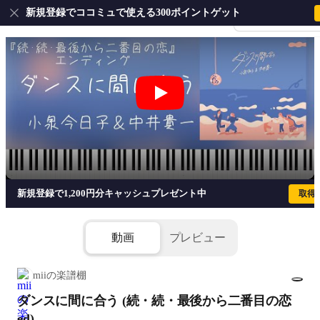
新規登録でココミュで使える300ポイントゲット
会員登録・ログイ
ダンスに間に合う (続・続・最後から二番
新規登録で1,200円分キャッシュプレゼント中
取得
動画
プレビュー
miiの楽譜棚
ダンスに間に合う (続・続・最後から二番目の恋
1/5
ed)