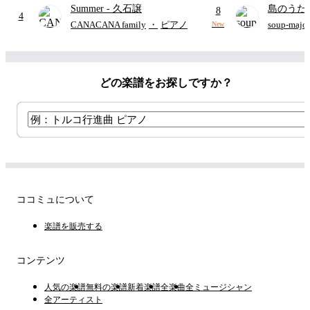
Summer
- 久石譲
島のうた 
8
4
映画ちい
CANACANA family
・
ピアノ
soup-majo
New
つ
(ドレ
どの楽譜をお探しですか？
ココミュについて
楽譜を販売する
コンテンツ
人気の楽譜
無料の楽譜
新着楽譜
全楽曲
全ミュージシャン
全アーティスト