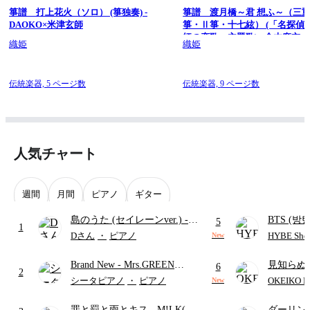
箏譜 打上花火（ソロ） (箏独奏) -
箏譜 渡月橋～君 想ふ～（三
DAOKO×米津玄師
箏・Ⅱ箏・十七絃） (「名探偵
紅の恋歌」主題歌) - 倉木麻衣
織姫
織姫
伝統楽器,
5 ページ数
伝統楽器,
9 ページ数
人気チャート
週間
月間
ピアノ
ギター
島のうた (セイレーンver.)
-
BTS (방탄
5
1
セイレーン(CV.鈴木みのり)
Intermedi
Dさん
・
ピアノ
HYBE Shee
New
(難易度:★★★★☆/歌詞・コ
단)
Brand New
- Mrs.GREEN
見知らぬ
ード・ペダル付き/『映画ちい
6
2
APPLE
ャツが乾
かわ 人魚の島のひみつ』よ
シータピアノ
・
ピアノ
OKEIKO P
New
歌)
り)
罪と罰と雨とキス
- M!LK(佐
ダーリン