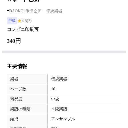
-
DAOKO×米津玄師
伝統楽器
★
4.5
(2)
中級
コンビニ印刷可
340円
主要情報
楽器
伝統楽器
ページ数
10
難易度
中級
楽譜の種類
１段楽譜
編成
アンサンブル