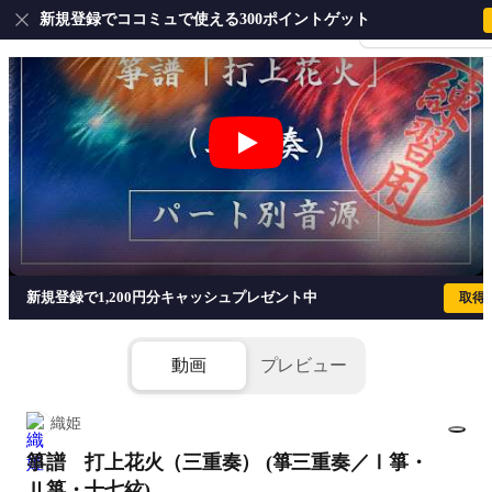
新規登録でココミュで使える300ポイントゲット
会員登録・ログイ
箏譜 打上花火（三重奏） (箏三重奏／Ⅰ
新規登録で1,200円分キャッシュプレゼント中
取得
動画
プレビュー
織姫
箏譜 打上花火（三重奏） (箏三重奏／Ⅰ箏・
1/11
Ⅱ箏・十七絃)