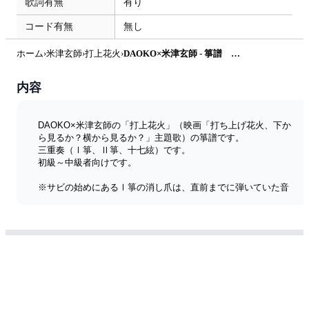
歌詞有無
有り
コード有無
無し
ホーム
›
米津玄師
›
打上花火
›
DAOKO×米津玄師 - 箏譜 打上花火（三重奏） (箏三重奏／Ⅰ箏・Ⅱ箏・十七絃) by 織姫
内容
DAOKO×米津玄師の「打上花火」（映画「打ち上げ花火、下か
ら見るか？横から見るか？」主題歌）の箏譜です。
三重奏（Ⅰ箏、Ⅱ箏、十七絃）です。
初級～中級者向けです。
※サビの始めにあるⅠ箏の消し爪は、直前までに弾いていた音
の余韻だけ消してください。＊ケ印と同じ拍にある十の音は消
さないでください。