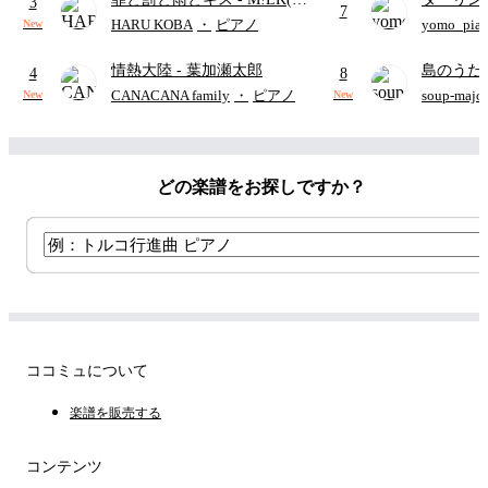
3
7
野勇斗&吉田仁人)
APPLE
HARU KOBA
・
ピアノ
yomo_pia
New
付き／フ
情熱大陸
- 葉加瀬太郎
島のうた 
4
8
映画ちい
CANACANA family
・
ピアノ
soup-majo
New
New
つ
(ドレ
どの楽譜をお探しですか？
ココミュについて
楽譜を販売する
コンテンツ