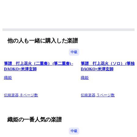
他の人も一緒に購入した楽譜
中級
箏譜 打上花火（二重奏） (箏二重奏) -
箏譜 打上花火（ソロ） (箏独奏)
DAOKO×米津玄師
DAOKO×米津玄師
織姫
織姫
伝統楽器,
8 ページ数
伝統楽器,
5 ページ数
織姫の一番人気の楽譜
中級