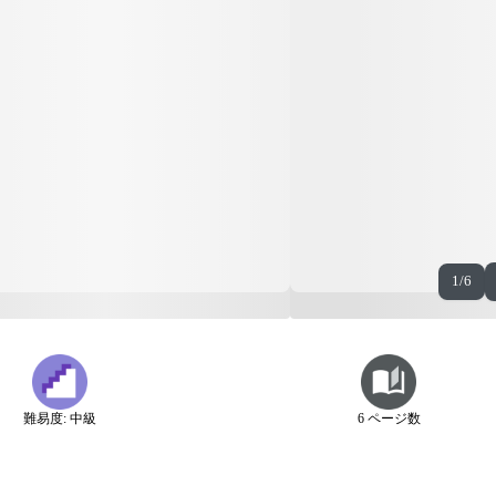
1/6
難易度: 中級
6 ページ数