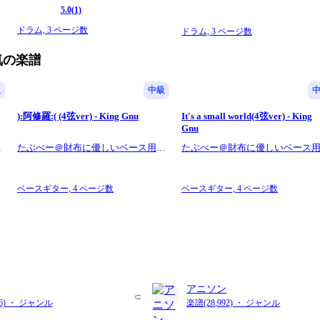
e divided every 4 bars as much as possible, so I am conscious of creating a 
5.0
(1)
on and depending on the situation, so please study the notation numbers yourse
ドラム,
3 ページ数
ドラム,
3 ページ数
気の楽譜
級
中級
점을 두고 이 악보를 제작했습니다.
):阿修羅:( (4弦ver) - King Gnu
It's a small world(4弦ver) - King
Gnu
으며, 베이시스트로서 읽기 쉬운 악보를 만드는 데에도 심혈을 기울이고 있습니
楽
たぶべー＠財布に優しいベース用楽
たぶべー＠財布に優しいベース
습니다.
譜屋さん
譜屋さん
ベースギター,
4 ページ数
ベースギター,
4 ページ数
마디마다 나누어 배치하여 읽기 쉬운 레이아웃을 만들었습니다. 운지는 사람마다,
アニソン
16) ・ ジャンル
楽譜(28,992) ・ ジャンル