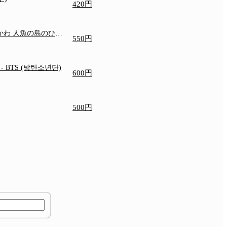
420円
いかわ 人魚の島のひみ
550円
e
- BTS (방탄소년단)
600円
500円