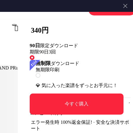
楽譜を販売する
会員登録・ログイン
340円
90日
限定ダウンロード
期限90日
3回
無制限
ダウンロード
無期限
印刷
💎 気に入った楽譜をずっとお手元に！
今すぐ購入
コンビニ印刷可
エラー発生時 100%返金保証! · 安全な決済サポ
ート