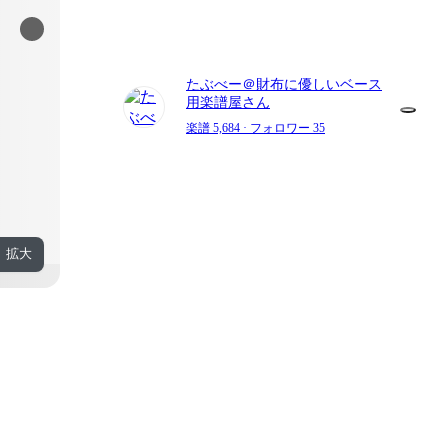
たぶべー＠財布に優しいベース
用楽譜屋さん
楽譜 5,684
· フォロワー 35
拡大