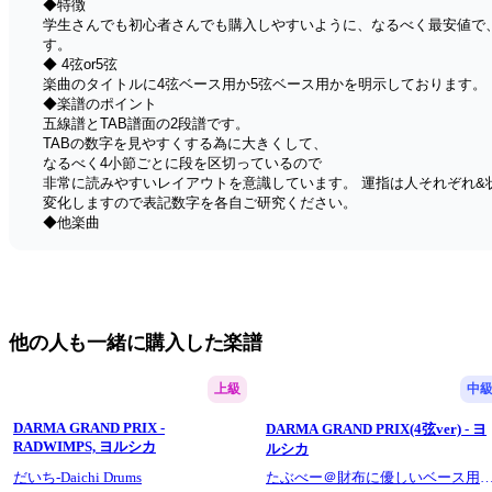
◆特徴
学生さんでも初心者さんでも購入しやすいように、なるべく最安値で
す。
◆ 4弦or5弦
楽曲のタイトルに4弦ベース用か5弦ベース用かを明示しております。
◆楽譜のポイント
五線譜とTAB譜面の2段譜です。
TABの数字を見やすくする為に大きくして、
なるべく4小節ごとに段を区切っているので
非常に読みやすいレイアウトを意識しています。 運指は人それぞれ&
変化しますので表記数字を各自ご研究ください。
◆他楽曲 
たぶべー ←曲名 で検索お願いいたします。
ぜひ楽しんで弾いてください!
have fun playing!!!
Thank you for visiting this page!
I created this with a focus on both price and quality, with the motto of
他の人も一緒に購入した楽譜
I would be encouraged if you would read the following before purchasin
◆Features
I create and sell these at the lowest possible price so that students a
上級
中
attention to making them easy to read.
◆4-string or 5-string
DARMA GRAND PRIX -
DARMA GRAND PRIX(4弦ver) - ヨ
The title of the song clearly indicates whether it is for a 4-string bass o
RADWIMPS, ヨルシカ
ルシカ
◆Points of the score
だいち-Daichi Drums
たぶべー＠財布に優しいベース用
This is a two-line score with a staff and a TAB score.