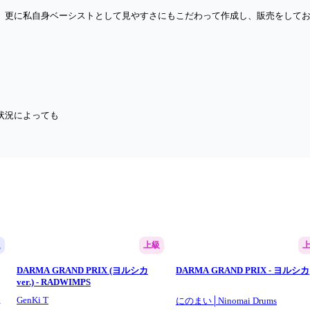
、更に私自身ベーシストとして見やすさにもこだわって作成し、販売をして
状況によっても
 making music that is easy on the wallet.
g.
nd beginners can easily purchase them, and as a bassist myself, I also pay 
級
上級
DARMA GRAND PRIX (ヨルシカ
DARMA GRAND PRIX - ヨルシカ
r a 5-string bass.
ver.) - RADWIMPS
GenKi T
楽
にのまい│Ninomai Drums