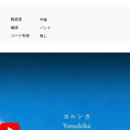
難易度
中級
編成
バンド
コード有無
無し