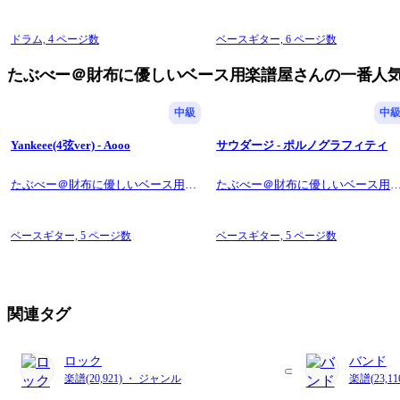
譜屋さん
The TAB numbers are large to make them easy to see, and the lines ar
layout that is very easy to read. Fingering varies from person to pers
◆Other songs
ドラム,
4 ページ数
ベースギター,
6 ページ数
Please search for Tabubee ← song name.
Please enjoy playing!
たぶべー＠財布に優しいベース用楽譜屋さんの一番人
Have fun playing! ! !.
이 페이지를 방문해 주셔서 감사합니다!
中級
中
저는 '가성비 좋은 음악을 만든다'는 모토 아래 가격과 품질 모두에 중
구매 전에 다음 내용을 꼭 읽어주시기 바랍니다.
Yankeee(4弦ver) - Aooo
サウダージ - ポルノグラフィティ
◆특징
학생과 초보자도 쉽게 구매할 수 있도록 최저가로 제작 및 판매하고 있
◆4현 또는 5현
たぶべー＠財布に優しいベース用楽
たぶべー＠財布に優しいベース用
곡 제목을 통해 4현 베이스용인지 5현 베이스용인지 명확하게 알 수 있
譜屋さん
譜屋さん
◆악보의 포인트
이 악보는 오선과 타브 악보가 있는 2줄 악보입니다.
ベースギター,
5 ページ数
ベースギター,
5 ページ数
타브 악보는 보기 쉽도록 크게 표시되어 있으며, 악보는 가능한 한 4
황에 따라 다르므로 악보 번호를 직접 확인해 보시기 바랍니다.
◆다른 곡
Tabubee ← 곡명으로 검색해 주세요.
즐거운 연주 부탁드립니다!
関連タグ
즐거운 연주 되세요!!!
ロック
バンド
楽譜(20,921) ・ ジャンル
楽譜(23,1