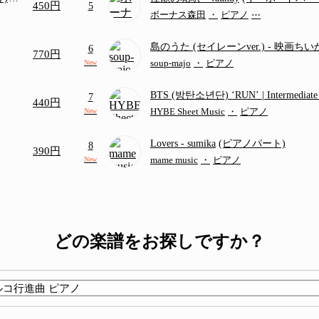
450円
5
画ち
ボーナス森田
・
ピアノ
⋯
島のうた (セイレーンver.)
- 映画ち
6
770円
つ
(ドレミ付き初級)
soup-majo
・
ピアノ
New
BTS (방탄소년단) ‘RUN’ | Intermediat
7
440円
HYBE Sheet Music
・
ピアノ
New
Lovers
- sumika
(ピアノパート)
8
390円
mame music
・
ピアノ
New
どの楽譜をお探しですか？