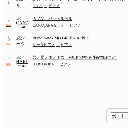
1
(難易度:★★★★☆/歌詞・コード・ペダル付き/『映
Dさん
・
ピアノ
いかわ 人魚の島のひみつ』より)
カノン
- パッヘルベル
2
CANACANA family
・
ピアノ
New
Brand New
- Mrs.GREEN APPLE
3
シータピアノ
・
ピアノ
New
罪と罰と雨とキス
- M!LK(佐野勇斗&吉田仁人)
4
HARU KOBA
・
ピアノ
New