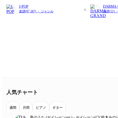
J-POP
DARMA 
楽譜(87,287) ・ ジャンル
楽譜(22) 
人気チャート
週間
月間
ピアノ
ギター
島のうた (セイレーンver.)
- セイレーン(CV.鈴木みの