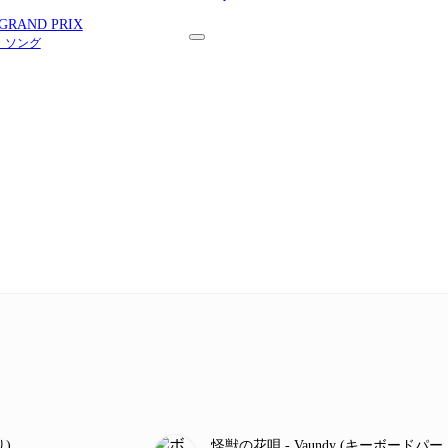
GRAND PRIX
・ ソング
り)
怪獣の花唄
- Vaundy
(キーボードパー