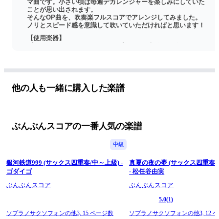
マ曲です。小さい頃は毎週デカレンジャーを楽しみにしていた
ことが思い出されます。
そんなOP曲を、吹奏楽フルスコアでアレンジしてみました。
ノリとスピード感を意識して吹いていただければと思います！
【使用楽器】
ピッコロ×1、フルート×1、オーボエ×1、B♭クラリネット×2、
バスクラリネット×1、ファゴット×1、ソプラノサックス×1、ア
ルトサックス×2、テナーサックス×1、バリトンサックス×1、ホ
ルン×1、トランペット×2、トロンボーン×1、ユーフォニアム
×1、チューバ×1、ドラムセット×1
他の人も一緒に購入した楽譜
フルスコアの後にパート譜も入っています。
※フルスコアはA3サイズとなっておりますのでご注意くださ
い。
ぶんぶんスコアの一番人気の楽譜
中級
銀河鉄道999 (サックス四重奏/中～上級) -
真夏の夜の夢 (サックス四重奏/
ゴダイゴ
- 松任谷由実
ぶんぶんスコア
ぶんぶんスコア
5.0
(1)
ソプラノサクソフォンの他3,
15 ページ数
ソプラノサクソフォンの他3,
12 