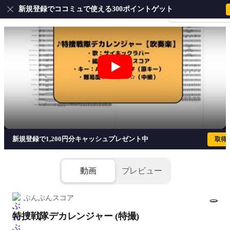
新規登録でココミュで使える300ポイントゲット
会員登録・ログイ
特捜戦隊デカレンジャー (特撮) - サ
新規登録で1,200円分キャッシュプレゼント中
取得
動画
プレビュー
ぶんぶんスコア
特捜戦隊デカレンジャー (特撮)
1/51