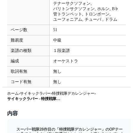
テナーサクソフォン,
バリトンサクソフォン,
ホルン,
B♭
管トランペット,
トロンボーン,
ユーフォニアム,
チューバ ,
ドラム
ページ数
51
難易度
中級
楽譜の種類
１段楽譜
編成
オーケストラ
歌詞有無
無し
コード有無
無し
ホーム
›
サイキックラバー
›
特捜戦隊デカレンジャー
›
サイキックラバー - 特捜戦隊デカレンジャー (特撮) by ぶんぶんスコア
内容
スーパー戦隊28作目の「特捜戦隊デカレンジャー」のOPテー