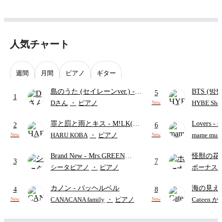
人気チャート
週間
月間
ピアノ
ギター
島のうた (セイレーンver.)
-
BTS (방탄
5
1
セイレーン(CV.鈴木みのり)
Intermedi
Dさん
・
ピアノ
HYBE Shee
New
(難易度:★★★★☆/歌詞・コ
단)
罪と罰と雨とキス
- M!LK(佐
Lovers
- 
ード・ペダル付き/『映画ちい
2
6
野勇斗&吉田仁人)
ト)
かわ 人魚の島のひみつ』よ
HARU KOBA
・
ピアノ
mame musi
New
New
り)
Brand New
- Mrs.GREEN
怪獣の花
3
7
APPLE
ードパー
シータピアノ
・
ピアノ
ボーナス
カノン
- パッヘルベル
海の見え
4
8
CANACANA family
・
ピアノ
Cateen 
New
New