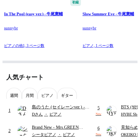
初級
In The Pool (easy ver.) - 牛尾憲輔
Slow Summer Eve - 牛尾憲輔
sunnybr
sunnybr
ピアノの他1,
3 ページ数
ピアノ,
1 ページ数
人気チャート
週間
月間
ピアノ
ギター
島のうた (セイレーンver.)
-
BTS (방탄
5
1
セイレーン(CV.鈴木みのり)
Intermedi
Dさん
・
ピアノ
HYBE Shee
New
(難易度:★★★★☆/歌詞・コ
단)
Brand New
- Mrs.GREEN
見知らぬ
ード・ペダル付き/『映画ちい
6
2
APPLE
ャツが乾
かわ 人魚の島のひみつ』よ
シータピアノ
・
ピアノ
OKEIKO P
New