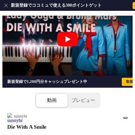
新規登録でココミュで使える300ポイントゲット
会員登録・ログイ
Die With A Smile - ブルーノ・マ
新規登録で1,200円分キャッシュプレゼント中
取得
動画
プレビュー
sunnybr
Die With A Smile
1/3