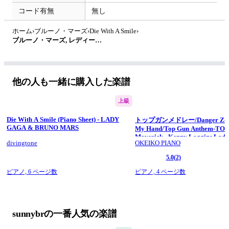
コード有無
無し
ホーム
›
ブルーノ・マーズ
›
Die With A Smile
›
ブルーノ・マーズ, レディー・ガガ - Die With A Smile by sunnybr
他の人も一緒に購入した楽譜
上級
Die With A Smile (Piano Sheet) - LADY
トップガンメドレー/Danger Zone
GAGA & BRUNO MARS
My Hand/Top Gun Anthem-TO
Maverick - Kenny Loggins,Lady
divingtone
OKEIKO PIANO
Harold Faltermeyer
5.0
(2)
ピアノ,
6 ページ数
ピアノ,
4 ページ数
sunnybrの一番人気の楽譜