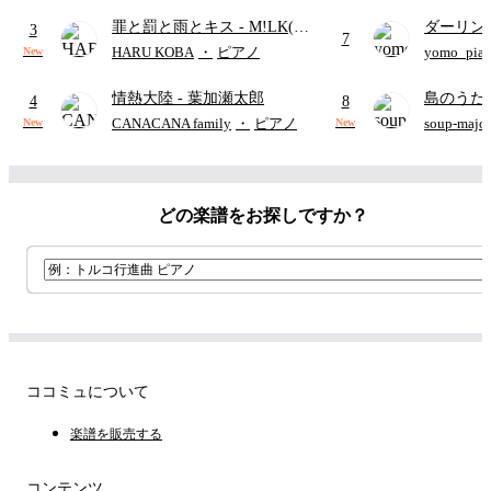
歌)
り)
罪と罰と雨とキス
- M!LK(佐
ダーリン
3
7
野勇斗&吉田仁人)
APPLE
HARU KOBA
・
ピアノ
yomo_pia
New
付き／フ
情熱大陸
- 葉加瀬太郎
島のうた 
4
8
映画ちい
CANACANA family
・
ピアノ
soup-majo
New
New
つ
(ドレ
どの楽譜をお探しですか？
ココミュについて
楽譜を販売する
コンテンツ