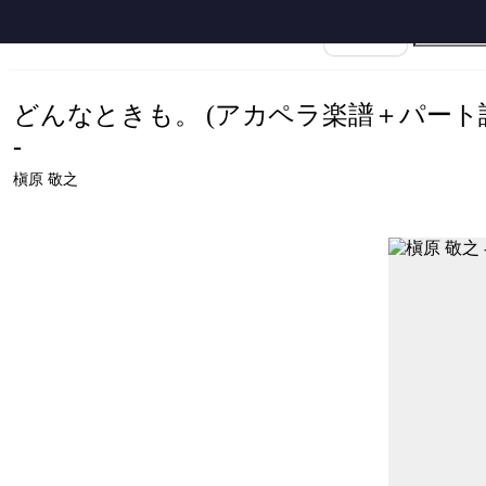
ホーム
›
槇原敬之
›
どんなときも。
›
楽譜名
どんなときも。 (アカペラ楽譜＋パート
-
槇原 敬之