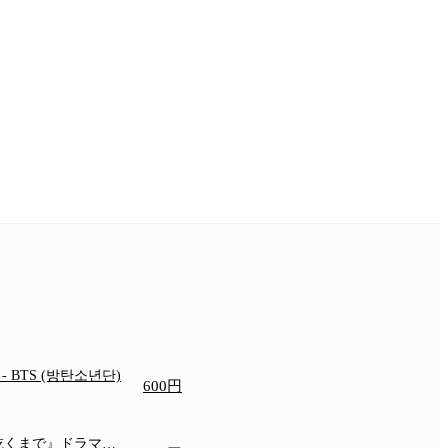
e
- BTS (방탄소년단)
600円
乾くまで』ドラマ主