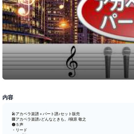
内容
🎤アカペラ楽譜＋パート譜♪セット販売
🟥アカペラ楽譜♪どんなときも。/槇原 敬之
🟠５声
・リード