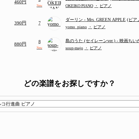
460円
題歌)
OKEIKO PIANO
・
ピアノ
New
ダーリン
- Mrs. GREEN APPLE
(ピ
390円
7
／フルバージョン)
yomo_piano
・
ピアノ
島のうた (セイレーンver.)
- 映画ち
8
880円
つ
(ドレミ付き初級)
soup-majo
・
ピアノ
New
どの楽譜をお探しですか？