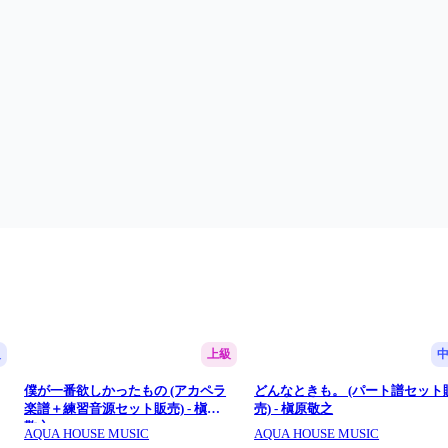
級
上級
僕が一番欲しかったもの (アカペラ
どんなときも。 (パート譜セット
楽譜＋練習音源セット販売) - 槇原
売) - 槇原敬之
敬之
AQUA HOUSE MUSIC
AQUA HOUSE MUSIC