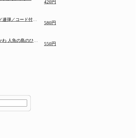
420円
アノ連弾／コード付き
580円
いかわ 人魚の島のひみ
550円