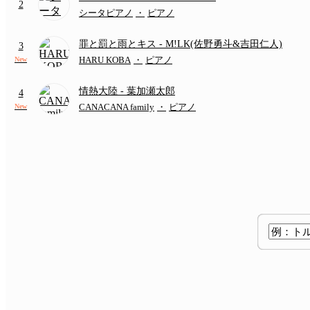
2
シータピアノ
・
ピアノ
罪と罰と雨とキス
- M!LK(佐野勇斗&吉田仁人)
3
HARU KOBA
・
ピアノ
New
情熱大陸
- 葉加瀬太郎
4
CANACANA family
・
ピアノ
New