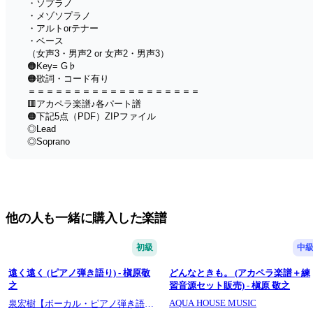
・ソプラノ
・メゾソプラノ
・アルトorテナー
・ベース
（女声3・男声2 or 女声2・男声3）
🟠Key= G♭
🟠歌詞・コード有り
＝＝＝＝＝＝＝＝＝＝＝＝＝＝＝＝＝＝＝
🟥アカペラ楽譜♪各パート譜
🟠下記5点（PDF）ZIPファイル
◎Lead
◎Soprano
◎Mezzo Soprano
◎Alto
◎Bass
＝＝＝＝＝＝＝＝＝＝＝＝＝＝＝＝＝＝＝
⬇️アカペラ楽譜一覧
他の人も一緒に購入した楽譜
https://score.aqua-house.net/List.html
⬇️音取り簡単♪パート練習用音源
https://score.aqua-house.net/Youtube.html
初級
中
⬇️YouTubeチャンネル
https://www.youtube.com/@aquahousem
遠く遠く (ピアノ弾き語り) - 槇原敬
どんなときも。 (アカペラ楽譜＋練
之
習音源セット販売) - 槇原 敬之
AQUA HOUSE MUSIC
泉宏樹【ボーカル・ピアノ弾き語