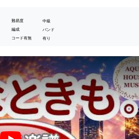
難易度
中級
編成
バンド
コード有無
有り