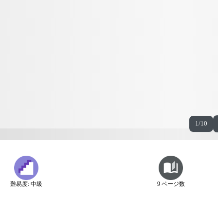
1/10
難易度: 中級
9 ページ数