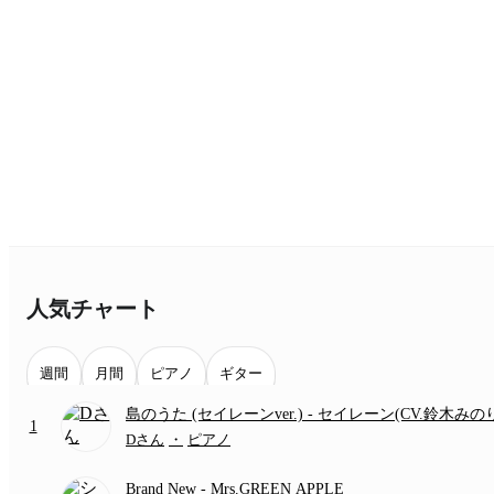
人気チャート
週間
月間
ピアノ
ギター
島のうた (セイレーンver.)
- セイレーン(CV.鈴木みの
1
(難易度:★★★★☆/歌詞・コード・ペダル付き/『映
Dさん
・
ピアノ
いかわ 人魚の島のひみつ』より)
Brand New
- Mrs.GREEN APPLE