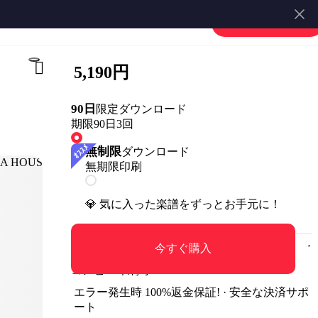
楽譜を販売する
会員登録・ログイン
5,190円
90日
限定ダウンロード
期限90日
3回
無制限
ダウンロード
無期限
印刷
💎 気に入った楽譜をずっとお手元に！
今すぐ購入
コンビニ印刷可
エラー発生時 100%返金保証! · 安全な決済サポ
ート