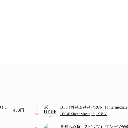
り)
BTS (방탄소년단) ‘RUN’ | Intermediat
5
450円
画ち
HYBE Sheet Music
・
ピアノ
New
見知らぬ糸
- スピッツ
(『Tシャツが
6