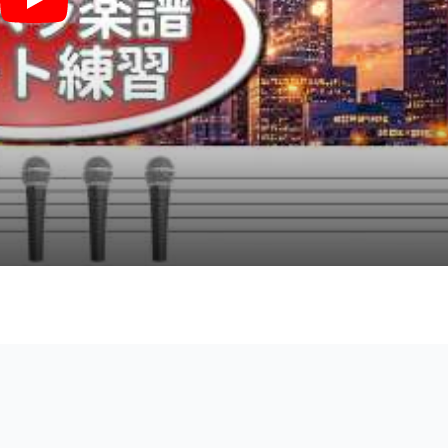
どんなときも。 (アカペラ楽譜＋パート譜セット販売) - 槇原 敬之