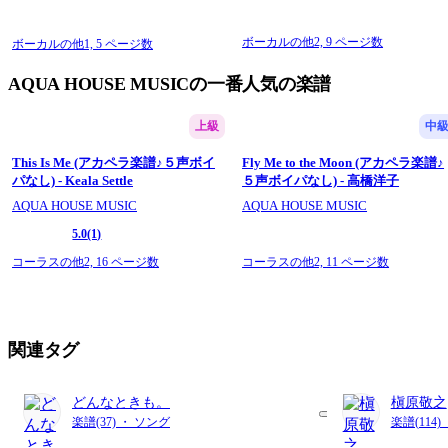
り・ピアノソロ・ピアノ伴奏】
ボーカルの他2,
9 ページ数
ボーカルの他1,
5 ページ数
AQUA HOUSE MUSICの一番人気の楽譜
上級
中
This Is Me (アカペラ楽譜♪５声ボイ
Fly Me to the Moon (アカペラ楽譜♪
パなし) - Keala Settle
５声ボイパなし) - 高橋洋子
AQUA HOUSE MUSIC
AQUA HOUSE MUSIC
5.0
(1)
コーラスの他2,
16 ページ数
コーラスの他2,
11 ページ数
関連タグ
どんなときも。
槇原敬之
楽譜(37) ・ ソング
楽譜(114