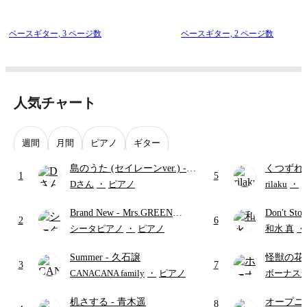
ベースギター,
3 ページ数
ベースギター,
2 ページ数
人気チャート
週間
月間
ピアノ
ギター
島のうた (セイレーンver.)
-
くつずれ
1
5
セイレーン(CV.鈴木みのり)
誠人)
(
Dさん
・
ピアノ
rilaku
・
(難易度:★★★★☆/歌詞・コ
島のひみ
Brand New
- Mrs.GREEN
Don't St
ード・ペダル付き/『映画ちい
2
6
APPLE
かわ 人魚の島のひみつ』よ
シータピアノ
・
ピアノ
和水 真
・
り)
Summer
- 久石譲
怪獣の花
3
7
ードパー
CANACANA family
・
ピアノ
ボーナス
机さする
- 青木遥
オープニ
8