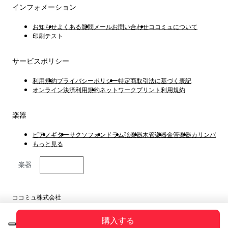
インフォメーション
お知らせ
よくある質問
メールお問い合わせ
ココミュについて
印刷テスト
サービスポリシー
利用規約
プライバシーポリシー
特定商取引法に基づく表記
オンライン決済利用規約
ネットワークプリント利用規約
楽器
ピアノ
ギター
サクソフォン
ドラム
弦楽器
木管楽器
金管楽器
カリンバ
もっと見る
楽器
日本語
ココミュ株式会社
東京都港区虎ノ門4丁目1−1 23階
Copyright © 2019 ~ 2026
購入する