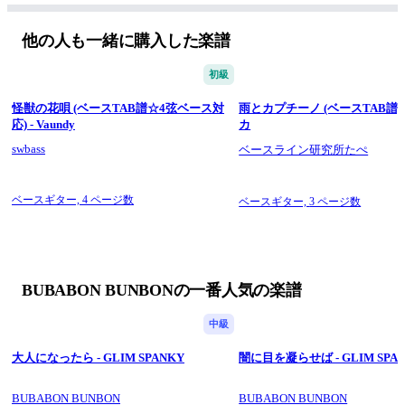
●原曲に近く、弾きやすい運指
●セクションごとの見出しと改行
他の人も一緒に購入した楽譜
初級
怪獣の花唄 (ベースTAB譜☆4弦ベース対
雨とカプチーノ (ベースTAB譜) 
応) - Vaundy
カ
swbass
ベースライン研究所たぺ
ベースギター,
4 ページ数
ベースギター,
3 ページ数
BUBABON BUNBONの一番人気の楽譜
中級
大人になったら - GLIM SPANKY
闇に目を凝らせば - GLIM SPA
BUBABON BUNBON
BUBABON BUNBON