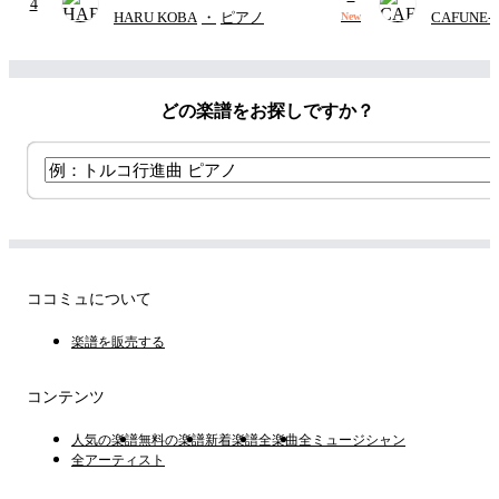
4
ー メド
HARU KOBA
・
ピアノ
CAFUNE
New
Harline
(
ー/コード有/
どの楽譜をお探しですか？
ココミュについて
楽譜を販売する
コンテンツ
人気の楽譜
無料の楽譜
新着楽譜
全楽曲
全ミュージシャン
全アーティスト