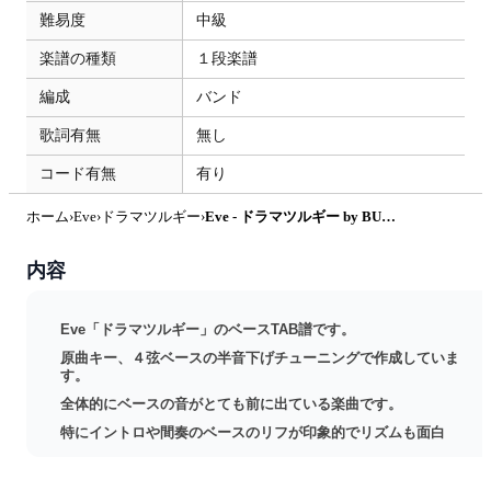
難易度
中級
楽譜の種類
１段楽譜
編成
バンド
歌詞有無
無し
コード有無
有り
ホーム
›
Eve
›
ドラマツルギー
›
Eve - ドラマツルギー by BUBABON BUNBON
内容
Eve「ドラマツルギー」のベースTAB譜です。
原曲キー、４弦ベースの半音下げチューニングで作成していま
す。
全体的にベースの音がとても前に出ている楽曲です。
特にイントロや間奏のベースのリフが印象的でリズムも面白
く、繰り返し弾きたくなるベースラインです。
●全３ページ