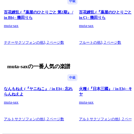
中級
百花繚乱 (『薬屋のひとりごと 第2期』 /
百花繚乱 (『薬屋のひとりごと 第
in Bb) - 幾田りら
in C) - 幾田りら
muta-sax
muta-sax
テナーサクソフォンの他3,
2 ページ数
フルートの他3,
2 ページ数
muta-saxの一番人気の楽譜
中級
なんもねえ (『ヤニねこ』 / in Eb) - 忘れ
火種 (『日本三國』 / in Eb) -
らんねえよ
ヤ
muta-sax
muta-sax
アルトサクソフォンの他1,
2 ページ数
アルトサクソフォンの他1,
2 ペー