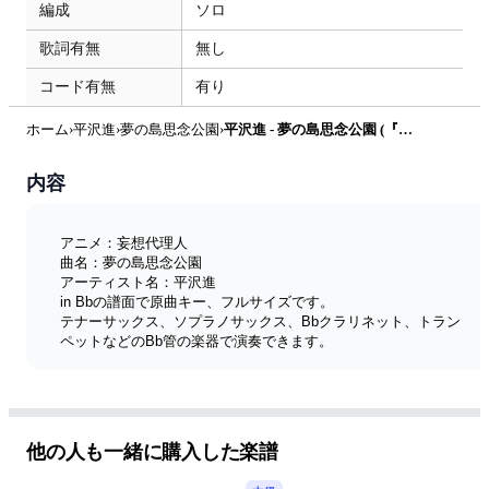
編成
ソロ
歌詞有無
無し
コード有無
有り
ホーム
›
平沢進
›
夢の島思念公園
›
平沢進 - 夢の島思念公園 (『妄想代理人』 / in Bb) by muta-sax
内容
アニメ：妄想代理人
曲名：夢の島思念公園
アーティスト名：平沢進
in Bbの譜面で原曲キー、フルサイズです。
テナーサックス、ソプラノサックス、Bbクラリネット、トラン
ペットなどのBb管の楽器で演奏できます。
メロディー譜は、in Eb、in Bb、in Cの3種類を販売していま
す。
全楽譜リスト
他の人も一緒に購入した楽譜