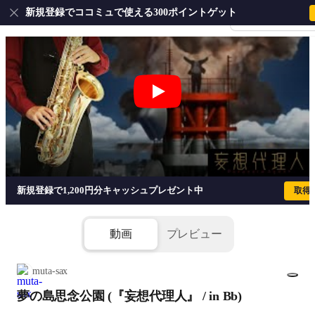
新規登録でココミュで使える300ポイントゲット
会員登録・ログイ
夢の島思念公園 (『妄想代理人』 / in Bb
新規登録で1,200円分キャッシュプレゼント中
取得
動画
プレビュー
muta-sax
夢の島思念公園 (『妄想代理人』 / in Bb)
1/2