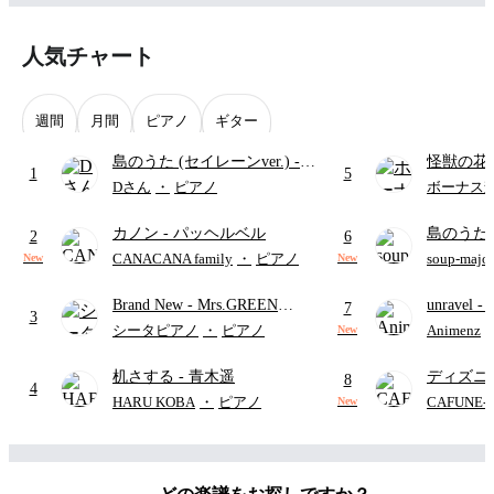
人気チャート
週間
月間
ピアノ
ギター
島のうた (セイレーンver.)
-
怪獣の花
1
5
セイレーン(CV.鈴木みのり)
ードパー
Dさん
・
ピアノ
ボーナス
(難易度:★★★★☆/歌詞・コ
カノン
- パッヘルベル
島のうた 
ード・ペダル付き/『映画ちい
2
6
映画ちい
かわ 人魚の島のひみつ』よ
CANACANA family
・
ピアノ
soup-majo
New
New
つ
(ドレ
り)
Brand New
- Mrs.GREEN
unravel
-
7
3
APPLE
雨
シータピアノ
・
ピアノ
Animenz
New
机さする
- 青木遥
ディズニ
8
4
レー
- Di
HARU KOBA
・
ピアノ
CAFUNE
New
ィズニー/D
ード有)