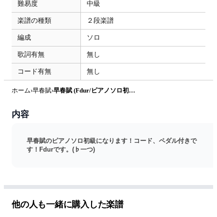
難易度
中級
楽譜の種類
２段楽譜
編成
ソロ
歌詞有無
無し
コード有無
無し
ホーム
›
早春賦
›
早春賦 (Fdur/ピアノソロ初〜中級) by pfkaori
内容
早春賦のピアノソロ初級になります！コード、ペダル付きで
す！Fdurです。(♭一つ)
他の人も一緒に購入した楽譜