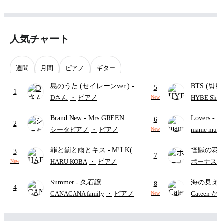
人気チャート
週間
月間
ピアノ
ギター
島のうた (セイレーンver.)
-
BTS (방탄
5
1
セイレーン(CV.鈴木みのり)
Intermedi
Dさん
・
ピアノ
HYBE Shee
New
(難易度:★★★★☆/歌詞・コ
단)
Brand New
- Mrs.GREEN
Lovers
- 
ード・ペダル付き/『映画ちい
6
2
APPLE
ト)
かわ 人魚の島のひみつ』よ
シータピアノ
・
ピアノ
mame musi
New
り)
罪と罰と雨とキス
- M!LK(佐
怪獣の花
3
7
野勇斗&吉田仁人)
ードパー
HARU KOBA
・
ピアノ
ボーナス
New
Summer
- 久石譲
海の見え
8
4
CANACANA family
・
ピアノ
Cateen 
New