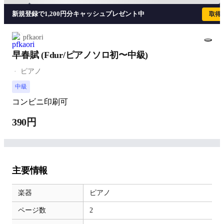
新規登録で1,200円分キャッシュプレゼント中
取得
pfkaori
早春賦 (Fdur/ピアノソロ初〜中級)
ピアノ
中級
コンビニ印刷可
390円
主要情報
楽器
ピアノ
ページ数
2