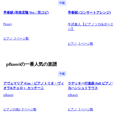
中級
早春賦 (和泉宏隆 Ver. / 完コピ)
早春賦 (コンサートアレンジ)
Peony
牛武奏人【ピアノソロ&ボーカ
ジ】
ピアノ,
3 ページ数
ピアノ,
3 ページ数
pfkaoriの一番人気の楽譜
中級
アヴェマリア (Gm・ピアノトリオ・ヴィ
ラデッキー行進曲 (full ピアノソ
オラ&チェロ ) - カッチーニ
ヨハンシュトラウス
pfkaori
pfkaori
ピアノの他2,
9 ページ数
ピアノ,
3 ページ数