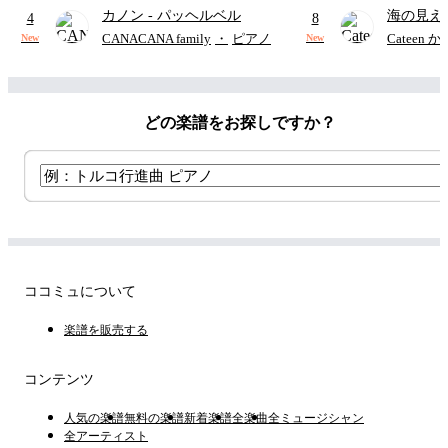
カノン
- パッヘルベル
海の見え
4
8
CANACANA family
・
ピアノ
Cateen 
New
New
どの楽譜をお探しですか？
ココミュについて
楽譜を販売する
コンテンツ
人気の楽譜
無料の楽譜
新着楽譜
全楽曲
全ミュージシャン
全アーティスト