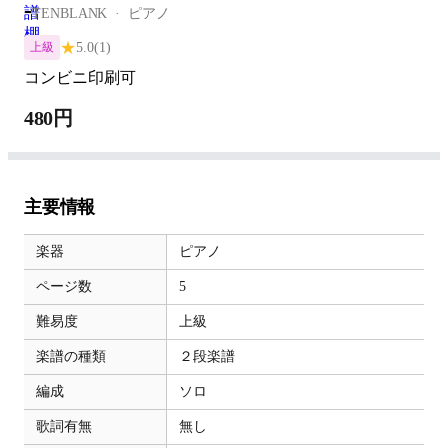
-
TENBLANK
ピアノ
★
5.0
(1)
上級
コンビニ印刷可
480円
主要情報
楽器
ピアノ
ページ数
5
難易度
上級
楽譜の種類
２段楽譜
編成
ソロ
歌詞有無
無し