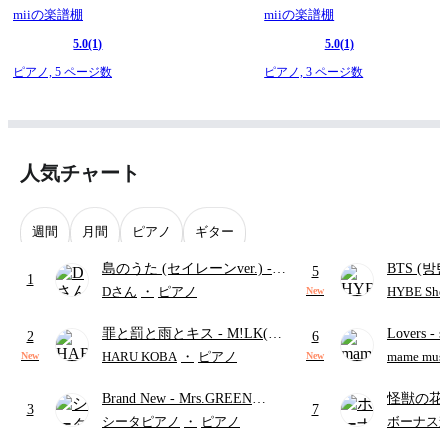
miiの楽譜棚
miiの楽譜棚
5.0
(1)
5.0
(1)
ピアノ,
5 ページ数
ピアノ,
3 ページ数
人気チャート
週間
月間
ピアノ
ギター
島のうた (セイレーンver.)
-
BTS (방탄
5
1
セイレーン(CV.鈴木みのり)
Intermedi
Dさん
・
ピアノ
HYBE Shee
New
(難易度:★★★★☆/歌詞・コ
단)
罪と罰と雨とキス
- M!LK(佐
Lovers
- 
ード・ペダル付き/『映画ちい
2
6
野勇斗&吉田仁人)
ト)
かわ 人魚の島のひみつ』よ
HARU KOBA
・
ピアノ
mame musi
New
New
り)
Brand New
- Mrs.GREEN
怪獣の花
3
7
APPLE
ードパー
シータピアノ
・
ピアノ
ボーナス