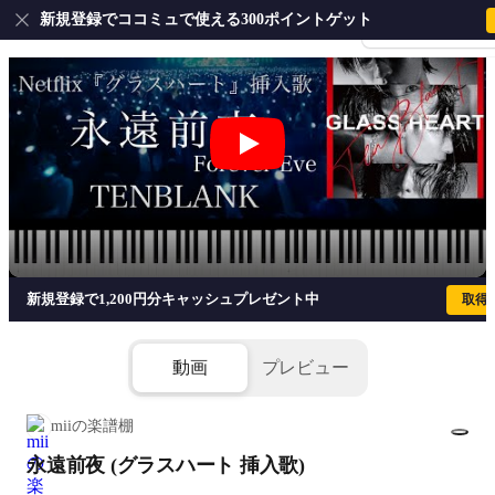
新規登録でココミュで使える300ポイントゲット
会員登録・ログイ
永遠前夜 (グラスハート 挿入歌) - TEN
新規登録で1,200円分キャッシュプレゼント中
取得
動画
プレビュー
miiの楽譜棚
永遠前夜 (グラスハート 挿入歌)
1/5