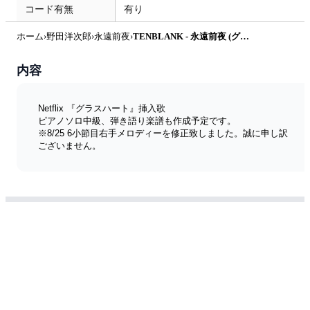
コード有無
有り
ホーム
›
野田洋次郎
›
永遠前夜
›
TENBLANK - 永遠前夜 (グラスハート 挿入歌) by miiの楽譜棚
内容
Netflix 『グラスハート』挿入歌
ピアノソロ中級、弾き語り楽譜も作成予定です。
※8/25 6小節目右手メロディーを修正致しました。誠に申し訳
ございません。