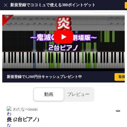
新規登録でココミュで使える300ポイントゲット
会員登録・ログイ
炎 (2台ピアノ) - LiSA
新規登録で1,200円分キャッシュプレゼント中
取得
動画
プレビュー
わたなべmusic
炎 (2台ピアノ)
1/7