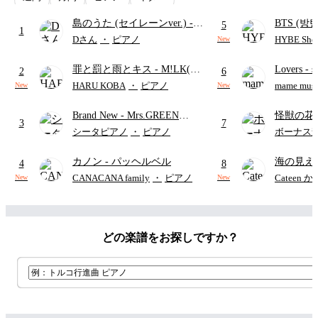
島のうた (セイレーンver.)
-
BTS (방탄
5
1
セイレーン(CV.鈴木みのり)
Intermedi
Dさん
・
ピアノ
HYBE Shee
New
(難易度:★★★★☆/歌詞・コ
단)
罪と罰と雨とキス
- M!LK(佐
Lovers
- 
ード・ペダル付き/『映画ちい
2
6
野勇斗&吉田仁人)
ト)
かわ 人魚の島のひみつ』よ
HARU KOBA
・
ピアノ
mame musi
New
New
り)
Brand New
- Mrs.GREEN
怪獣の花
3
7
APPLE
ードパー
シータピアノ
・
ピアノ
ボーナス
カノン
- パッヘルベル
海の見え
4
8
CANACANA family
・
ピアノ
Cateen 
New
New
どの楽譜をお探しですか？