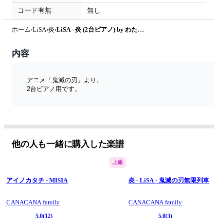
コード有無
無し
ホーム
›
LiSA
›
炎
›
LiSA - 炎 (2台ピアノ) by わたなべももこ
内容
アニメ「鬼滅の刃」より。
2台ピアノ用です。
他の人も一緒に購入した楽譜
上級
アイノカタチ - MISIA
炎 - LiSA - 鬼滅の刃無限列車
CANACANA family
CANACANA family
5.0
(12)
5.0
(3)