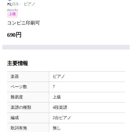
-
LiSA
ピアノ
上級
コンビニ印刷可
690円
主要情報
楽器
ピアノ
ページ数
7
難易度
上級
楽譜の種類
4段楽譜
編成
2台ピアノ
歌詞有無
無し