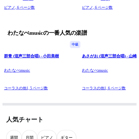
ピアノ,
6 ページ数
ピアノ,
6 ページ数
わたなべmusicの一番人気の楽譜
中級
群青 (混声三部合唱) - 小田美樹
あさがお (混声三部合唱) - 山崎
わたなべmusic
わたなべmusic
コーラスの他1,
5 ページ数
コーラスの他1,
6 ページ数
人気チャート
週間
月間
ピアノ
ギター