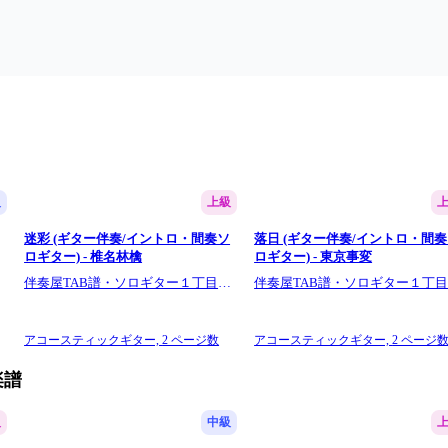
級
上級
迷彩 (ギター伴奏/イントロ・間奏ソ
落日 (ギター伴奏/イントロ・間
ロギター) - 椎名林檎
ロギター) - 東京事変
１
伴奏屋TAB譜・ソロギター１丁目１
伴奏屋TAB譜・ソロギター１丁
番地
番地
アコースティックギター,
2 ページ数
アコースティックギター,
2 ページ
楽譜
級
中級