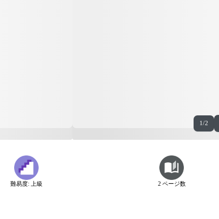
1/2
難易度: 上級
2 ページ数