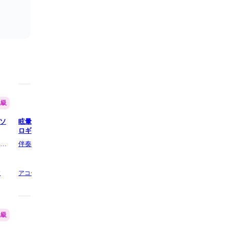
上級
上級
奏ソ
眩暈 (ギター伴奏/イントロ・間奏ソ
３月９日 (ギター伴奏/イント
ロギター) - 椎名林檎
奏ソロギター) - レミオロメン
目１
伴奏屋TAB譜・ソロギター１丁目１
伴奏屋TAB譜・ソロギター１
番地
番地
数
アコースティックギター,
2 ページ数
アコースティックギター,
2 ペー
上級
上級