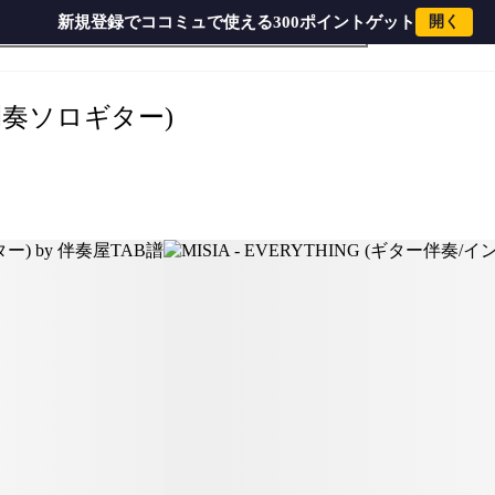
新規登録でココミュで使える300ポイントゲット
開く
トロ・間奏ソロギター) by 伴奏屋TAB譜
・間奏ソロギター)