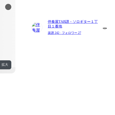
伴奏屋TAB譜・ソロギター１丁
目１番地
楽譜 242
· フォロワー 27
拡大