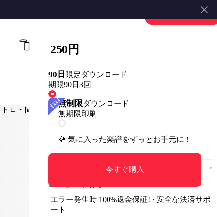
楽譜を販売する
会員登録・ログイン
250円
90日
限定ダウンロード
期限90日
3回
無制限
ダウンロード
無期限
印刷
💎 気に入った楽譜をずっとお手元に！
今すぐ購入
コンビニ印刷可
エラー発生時 100%返金保証! · 安全な決済サポ
ート