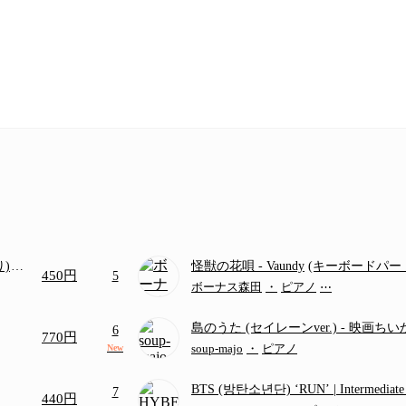
り)
怪獣の花唄
- Vaundy
(キーボードパー
450円
5
画ち
ボーナス森田
・
ピアノ
⋯
島のうた (セイレーンver.)
- 映画ち
6
770円
つ
(ドレミ付き初級)
soup-majo
・
ピアノ
New
BTS (방탄소년단) ‘RUN’ | Intermediat
7
440円