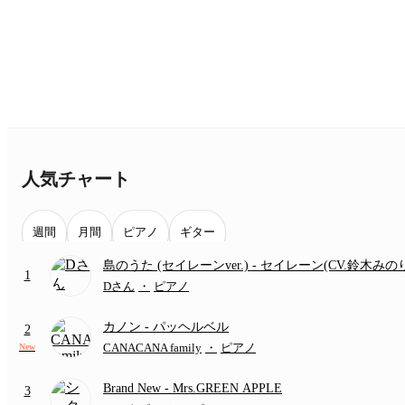
人気チャート
週間
月間
ピアノ
ギター
島のうた (セイレーンver.)
- セイレーン(CV.鈴木みの
1
(難易度:★★★★☆/歌詞・コード・ペダル付き/『映
Dさん
・
ピアノ
いかわ 人魚の島のひみつ』より)
カノン
- パッヘルベル
2
CANACANA family
・
ピアノ
New
Brand New
- Mrs.GREEN APPLE
3