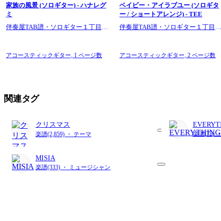
家族の風景 (ソロギター) - ハナレグ
ベイビー・アイラブユー (ソロギタ
ミ
ー / ショートアレンジ) - TEE
伴奏屋TAB譜・ソロギター１丁目１
伴奏屋TAB譜・ソロギター１丁目
番地
番地
アコースティックギター,
1 ページ数
アコースティックギター,
2 ページ数
関連タグ
クリスマス
EVERYT
楽譜(73) 
楽譜(2,859) ・ テーマ
MISIA
楽譜(333) ・ ミュージシャン