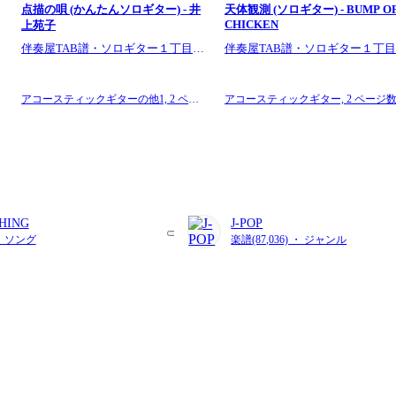
点描の唄 (かんたんソロギター) - 井
天体観測 (ソロギター) - BUMP O
CHICKEN
上苑子
１
伴奏屋TAB譜・ソロギター１丁目１
伴奏屋TAB譜・ソロギター１丁
番地
番地
アコースティックギターの他1,
2 ペー
アコースティックギター,
2 ページ
ジ数
HING
J-POP
・ ソング
楽譜(87,036) ・ ジャンル