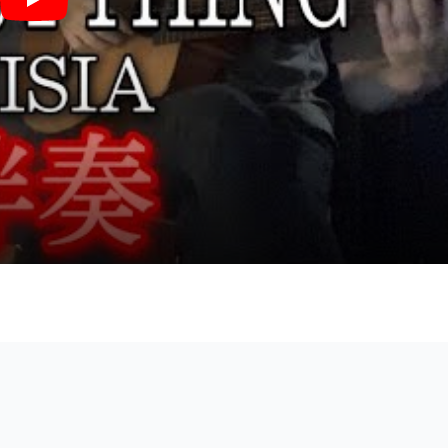
EVERYTHING (ギター伴奏/イントロ・間奏ソロギター) - MISIA