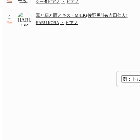
シータピアノ
・
ピアノ
New
罪と罰と雨とキス
- M!LK(佐野勇斗&吉田仁人)
4
HARU KOBA
・
ピアノ
New