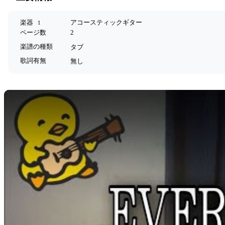
楽器
アコースティックギター
1
ページ数
2
楽譜の種類
タブ
歌詞有無
無し