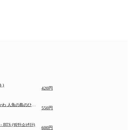
ト)
420円
いかわ 人魚の島のひみ
550円
e
- BTS (방탄소년단)
600円