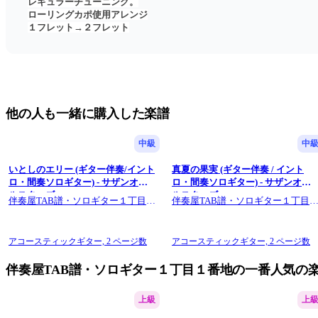
レギュラーチューニング。
ローリングカポ使用アレンジ
１フレット→２フレット
他の人も一緒に購入した楽譜
中級
中
いとしのエリー (ギター伴奏/イント
真夏の果実 (ギター伴奏 / イント
ロ・間奏ソロギター) - サザンオー
ロ・間奏ソロギター) - サザンオー
ルスターズ
ルスターズ
伴奏屋TAB譜・ソロギター１丁目１
伴奏屋TAB譜・ソロギター１丁目
番地
番地
アコースティックギター,
2 ページ数
アコースティックギター,
2 ページ数
伴奏屋TAB譜・ソロギター１丁目１番地の一番人気の
上級
上