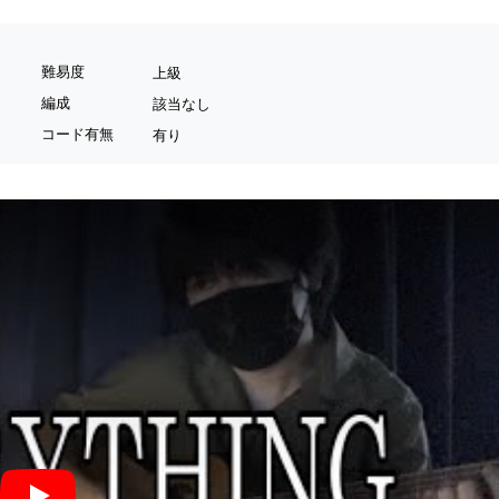
難易度
上級
編成
該当なし
コード有無
有り