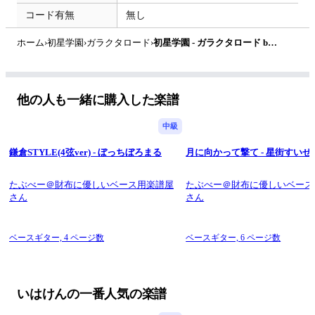
コード有無
無し
ホーム
›
初星学園
›
ガラクタロード
›
初星学園 - ガラクタロード by いはけん
他の人も一緒に購入した楽譜
中級
鎌倉STYLE(4弦ver) - ぼっちぼろまる
月に向かって撃て - 星街すいせ
たぶべー＠財布に優しいベース用楽譜屋
たぶべー＠財布に優しいベース
さん
さん
ベースギター,
4 ページ数
ベースギター,
6 ページ数
いはけんの一番人気の楽譜