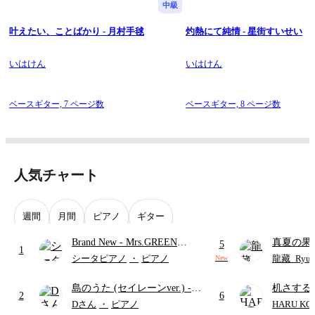
中級
叶えたい、ことばかり - 月村手毬
灼熱にて純情 - 星街すいせい
いはけん
いはけん
ベースギター,
7 ページ数
ベースギター,
8 ページ数
人気チャート
週間
月間
ピアノ
ギター
Brand New
- Mrs.GREEN
真夏の果
5
1
APPLE
ターズ
シータピアノ
・
ピアノ
龍藏_Ryuz
New
島のうた (セイレーンver.)
-
机さする
2
6
セイレーン(CV.鈴木みのり)
Dさん
・
ピアノ
HARU KO