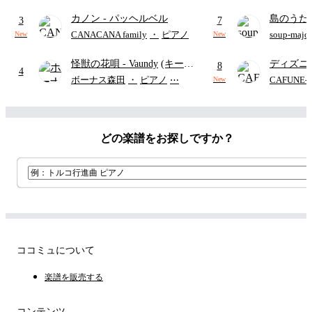
(難易度:★★★★☆/歌詞・コ
カノン
- パッヘルベル
島のうた 
ード・ペダル付き/『映画ちい
3
7
映画ちい
かわ 人魚の島のひみつ』よ
CANACANA family
・
ピアノ
soup-majo
New
New
つ
(ドレ
り)
怪獣の花唄
- Vaundy
(キーボ
ディズニ
8
4
ードパート)
レー
- Di
ボーナス森田
・
ピアノ
⋯
CAFUNE
New
ィズニー/D
ード有)
どの楽譜をお探しですか？
ココミュについて
楽譜を販売する
コンテンツ