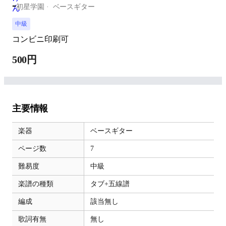
-
初星学園
ベースギター
中級
コンビニ印刷可
500円
主要情報
楽器
ベースギター
ページ数
7
難易度
中級
楽譜の種類
タブ+五線譜
編成
該当無し
歌詞有無
無し