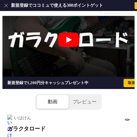
新規登録でココミュで使える300ポイントゲット
会員登録・ログイ
ガラクタロード - 初星学園
新規登録で1,200円分キャッシュプレゼント中
取得
動画
プレビュー
いはけん
ガラクタロード
1/7
添付ファイル(2個)