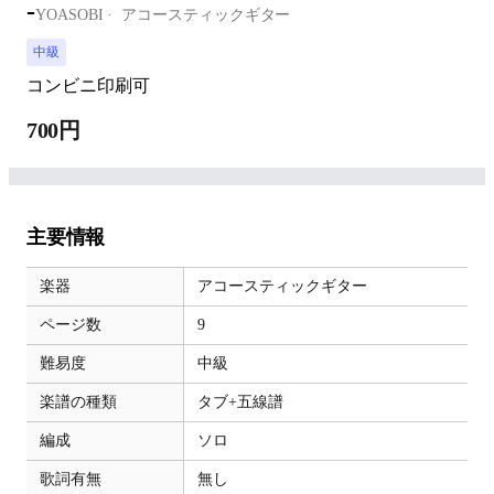
-
YOASOBI
アコースティックギター
中級
コンビニ印刷可
700円
主要情報
楽器
アコースティックギター
ページ数
9
難易度
中級
楽譜の種類
タブ+五線譜
編成
ソロ
歌詞有無
無し