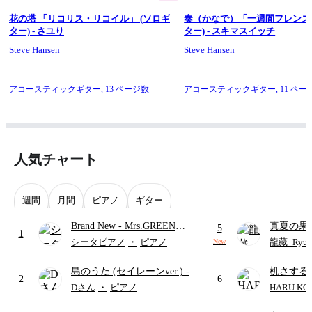
花の塔 「リコリス・リコイル」 (ソロギ
奏（かなで）「一週間フレンズ」
ター) - さユり
ター) - スキマスイッチ
Steve Hansen
Steve Hansen
アコースティックギター,
13 ページ数
アコースティックギター,
11 ペー
人気チャート
週間
月間
ピアノ
ギター
Brand New
- Mrs.GREEN
真夏の果
5
1
APPLE
ターズ
シータピアノ
・
ピアノ
龍藏_Ryuz
New
島のうた (セイレーンver.)
-
机さする
2
6
セイレーン(CV.鈴木みのり)
Dさん
・
ピアノ
HARU KO
(難易度:★★★★☆/歌詞・コ