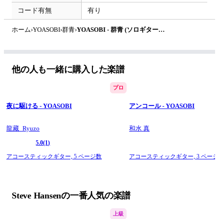
コード有無
有り
ホーム
›
YOASOBI
›
群青
›
YOASOBI - 群青 (ソロギター) by Steve Hansen
他の人も一緒に購入した楽譜
プロ
夜に駆ける - YOASOBI
アンコール - YOASOBI
龍藏_Ryuzo
和水 真
5.0
(1)
アコースティックギター,
5 ページ数
アコースティックギター,
3 ペー
Steve Hansenの一番人気の楽譜
上級