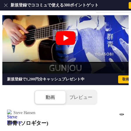
新規登録でココミュで使える300ポイントゲット
会員登録・ログイ
群青 (ソロギター) - YOASOBI
新規登録で1,200円分キャッシュプレゼント中
取得
動画
プレビュー
Steve Hansen
群青 (ソロギター)
1/9