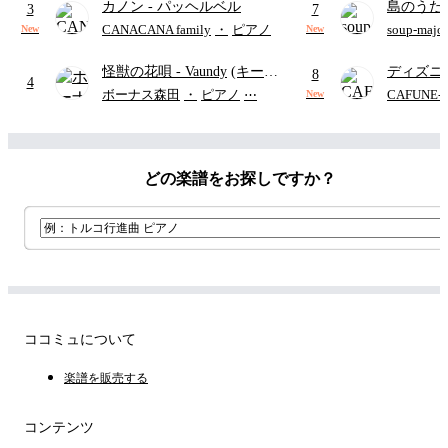
カノン
- パッヘルベル
島のうた 
ード・ペダル付き/『映画ちい
3
7
映画ちい
かわ 人魚の島のひみつ』よ
CANACANA family
・
ピアノ
soup-majo
New
New
つ
(ドレ
り)
怪獣の花唄
- Vaundy
(キーボ
ディズニ
8
4
ードパート)
レー
- Di
ボーナス森田
・
ピアノ
⋯
CAFUNE
New
ィズニー/D
ード有)
どの楽譜をお探しですか？
ココミュについて
楽譜を販売する
コンテンツ