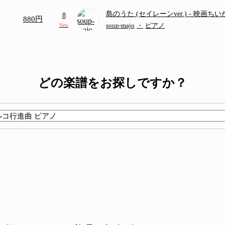
島のうた (セイレーンver.)
- 映画ち
8
880円
つ
(ドレミ付き初級)
soup-majo
・
ピアノ
New
どの楽譜をお探しですか？