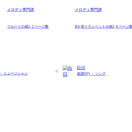
メロディ専門譜
メロディ専門譜
フルートの他2,
2 ページ数
B♭管トランペットの他3,
8 ページ
白日
) ・ ミュージシャン
楽譜(97) ・ ソング