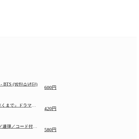
e
- BTS (방탄소년단)
600円
乾くまで』ドラマ主
420円
アノ連弾／コード付き
580円