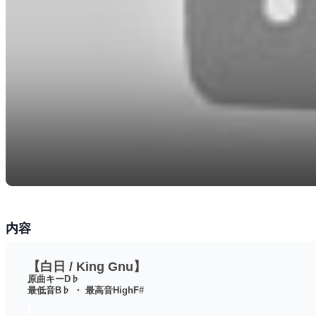
内容
【白日 / King Gnu】
原曲キーD♭
最低音B♭ ・ 最高音HighF#