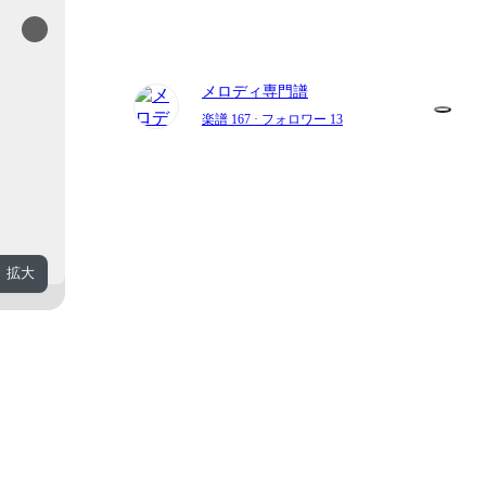
メロディ専門譜
楽譜 167
· フォロワー 13
拡大