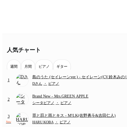
人気チャート
週間
月間
ピアノ
ギター
島のうた (セイレーンver.)
- セイレーン(CV.鈴木みの
1
(難易度:★★★★☆/歌詞・コード・ペダル付き/『映
Dさん
・
ピアノ
いかわ 人魚の島のひみつ』より)
Brand New
- Mrs.GREEN APPLE
2
シータピアノ
・
ピアノ
罪と罰と雨とキス
- M!LK(佐野勇斗&吉田仁人)
3
HARU KOBA
・
ピアノ
New