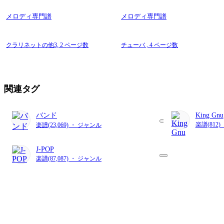
メロディ専門譜
メロディ専門譜
クラリネットの他3,
2 ページ数
チューバ ,
4 ページ数
関連タグ
バンド
King Gnu
楽譜(812
楽譜(23,069) ・ ジャンル
J-POP
楽譜(87,087) ・ ジャンル