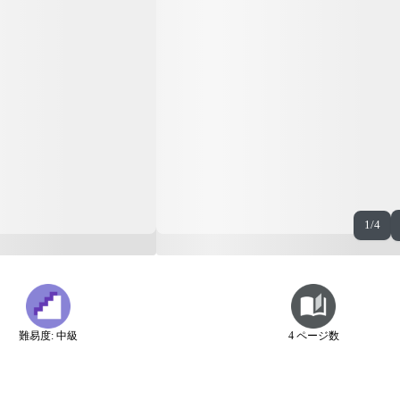
1/4
難易度: 中級
4 ページ数