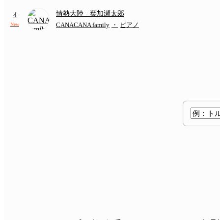
情熱大陸
- 葉加瀬太郎
4
CANACANA family
・
ピアノ
New