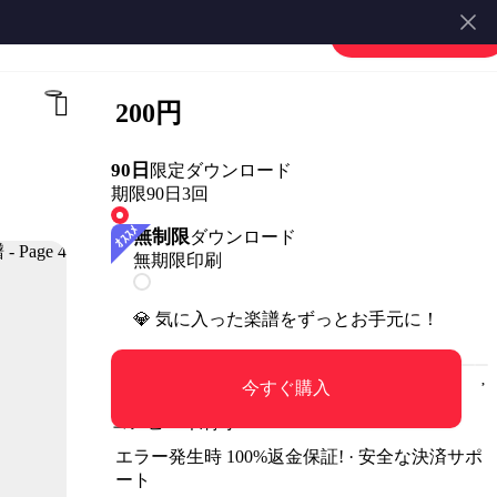
楽譜を販売する
会員登録・ログイン
200円
90日
限定ダウンロード
期限90日
3回
無制限
ダウンロード
無期限
印刷
💎 気に入った楽譜をずっとお手元に！
今すぐ購入
コンビニ印刷可
エラー発生時 100%返金保証! · 安全な決済サポ
ート