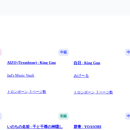
級
中級
AIZO (Trombone) - King Gnu
白日 - King Gnu
Jad's Music Vault
みげーる
トロンボーン,
3 ページ数
トロンボーン,
3 ページ数
級
初級
いのちの名前 - 千と千尋の神隠し
群青 - YOASOBI