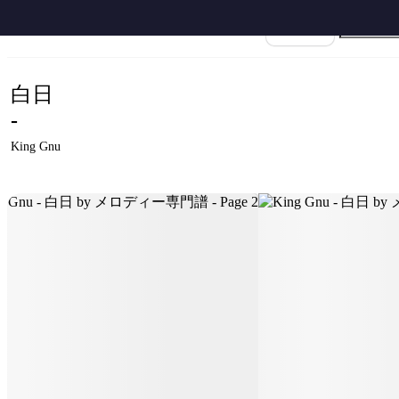
ホーム
›
King Gnu
›
白日
›
King Gnu - 白日 by メロディー専門譜
楽譜名
白日
-
King Gnu