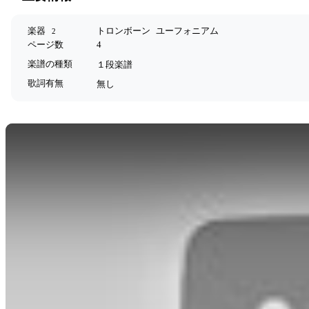
楽器
トロンボーン
ユーフォニアム
2
ページ数
4
楽譜の種類
１段楽譜
歌詞有無
無し