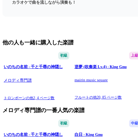
カラオケで曲を流しながら演奏も！
他の人も一緒に購入した楽譜
初級
上
いのちの名前 - 千と千尋の神隠し
逆夢 (吹奏楽 Lv.4) - King Gnu
mairin music square
メロディ専門譜
フルートの他20,
85 ページ数
トロンボーンの他2,
4 ページ数
メロディ専門譜の一番人気の楽譜
初級
中
いのちの名前 - 千と千尋の神隠し
白日 - King Gnu