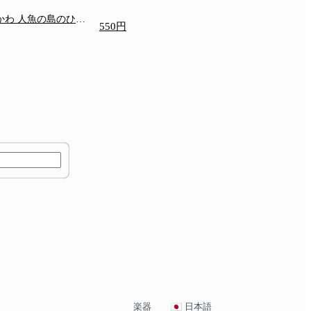
いかわ 人魚の島のひみ
550円
楽器
日本語