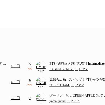
り)
BTS (방탄소년단) ‘RUN’ | Intermediat
5
450円
画ち
HYBE Sheet Music
・
ピアノ
New
見知らぬ糸
- スピッツ
(『Tシャツが
6
460円
題歌)
OKEIKO PIANO
・
ピアノ
New
ダーリン
- Mrs. GREEN APPLE
(ピ
390円
7
／フルバージョン)
yomo_piano
・
ピアノ