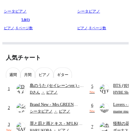
シータピアノ
シータピアノ
5.0
(1)
ピアノ,
6 ページ数
ピアノ,
8 ページ数
人気チャート
週間
月間
ピアノ
ギター
島のうた (セイレーンver.)
-
BTS (방탄
5
1
セイレーン(CV.鈴木みのり)
Intermedi
Dさん
・
ピアノ
HYBE Shee
New
(難易度:★★★★☆/歌詞・コ
단)
Brand New
- Mrs.GREEN
Lovers
- 
ード・ペダル付き/『映画ちい
6
2
APPLE
ト)
かわ 人魚の島のひみつ』よ
シータピアノ
・
ピアノ
mame musi
New
り)
罪と罰と雨とキス
- M!LK(佐
怪獣の花
3
7
野勇斗&吉田仁人)
ードパー
HARU KOBA
・
ピアノ
ボーナス
New