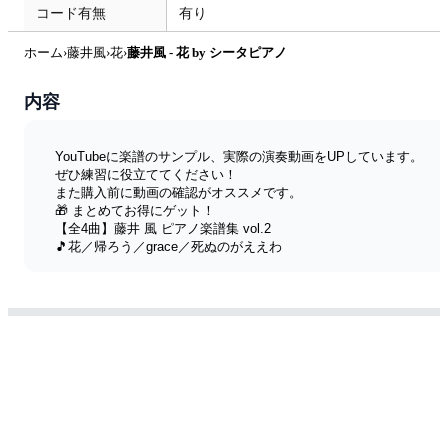
コード有無
有り
ホーム
›
藤井風
›
花
›
藤井風 - 花 by シータピアノ
内容
YouTubeに楽譜のサンプル、実際の演奏動画をUPしています。
ぜひ練習に役立ててください！
また購入前に動画の確認がオススメです。
🎁 まとめてお得にゲット！
【全4曲】藤井 風 ピアノ楽譜集 vol.2
🎵花／帰ろう／grace／死ぬのがええわ
👉
https://www.kokomu.jp/package/704
＿＿＿＿＿＿＿＿＿＿＿＿＿＿＿＿＿
▼その他の新着楽譜はこちら！
https://m.kokomu.jp/artist/thetapiano
▼楽譜の検索、SNSはホームページから！
https://www.thetapiano.com
▼YouTubeチャンネル
ピアノ動画毎週更新中！
https://www.youtube.com/channel/UCUoh-
YtyEGCUNEFzBJp5sFA