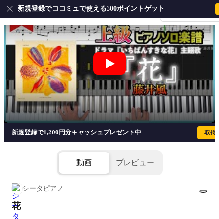
新規登録でココミュで使える300ポイントゲット
会員登録・ログイ
花 - 藤井風
新規登録で1,200円分キャッシュプレゼント中
取得
動画
プレビュー
シータピアノ
花
1/5