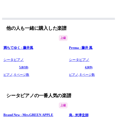
他の人も一緒に購入した楽譜
上級
満ちてゆく - 藤井風
Prema - 藤井 風
シータピアノ
シータピアノ
5.0
(10)
4.8
(9)
ピアノ,
6 ページ数
ピアノ,
8 ページ数
シータピアノの一番人気の楽譜
上級
Brand New - Mrs.GREEN APPLE
烏 - 米津玄師