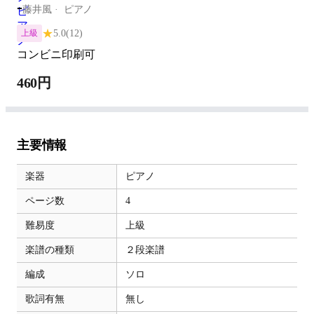
-
藤井風
ピアノ
★
5.0
(12)
上級
コンビニ印刷可
460円
主要情報
楽器
ピアノ
ページ数
4
難易度
上級
楽譜の種類
２段楽譜
編成
ソロ
歌詞有無
無し