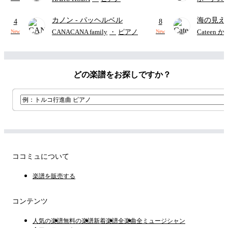
カノン
- パッヘルベル
海の見え
4
8
CANACANA family
・
ピアノ
Cateen 
New
New
どの楽譜をお探しですか？
ココミュについて
楽譜を販売する
コンテンツ
人気の楽譜
無料の楽譜
新着楽譜
全楽曲
全ミュージシャン