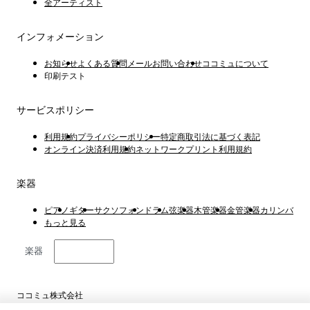
全アーティスト
インフォメーション
お知らせ
よくある質問
メールお問い合わせ
ココミュについて
印刷テスト
サービスポリシー
利用規約
プライバシーポリシー
特定商取引法に基づく表記
オンライン決済利用規約
ネットワークプリント利用規約
楽器
ピアノ
ギター
サクソフォン
ドラム
弦楽器
木管楽器
金管楽器
カリンバ
もっと見る
楽器
日本語
ココミュ株式会社
東京都港区虎ノ門4丁目1−1 23階