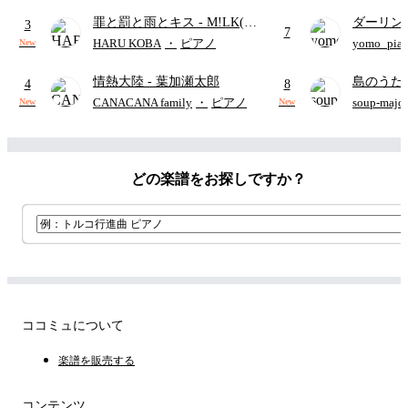
歌)
り)
罪と罰と雨とキス
- M!LK(佐
ダーリン
3
7
野勇斗&吉田仁人)
APPLE
HARU KOBA
・
ピアノ
yomo_pia
New
付き／フ
情熱大陸
- 葉加瀬太郎
島のうた 
4
8
映画ちい
CANACANA family
・
ピアノ
soup-majo
New
New
つ
(ドレ
どの楽譜をお探しですか？
ココミュについて
楽譜を販売する
コンテンツ