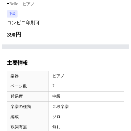
-
Belle
ピアノ
中級
コンビニ印刷可
390円
主要情報
楽器
ピアノ
ページ数
7
難易度
中級
楽譜の種類
２段楽譜
編成
ソロ
歌詞有無
無し