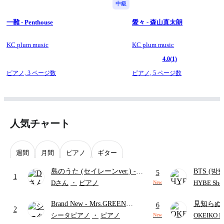
中級
一難 - Penthouse
愛々 - 森山直太朗
KC plum music
KC plum music
4.0
(1)
ピアノ,
3 ページ数
ピアノ,
5 ページ数
人気チャート
週間
月間
ピアノ
ギター
島のうた (セイレーンver.)
-
BTS (방탄
5
1
セイレーン(CV.鈴木みのり)
Intermedi
Dさん
・
ピアノ
HYBE Shee
New
(難易度:★★★★☆/歌詞・コ
단)
Brand New
- Mrs.GREEN
見知らぬ
ード・ペダル付き/『映画ちい
6
2
APPLE
ャツが乾
かわ 人魚の島のひみつ』よ
シータピアノ
・
ピアノ
OKEIKO P
New