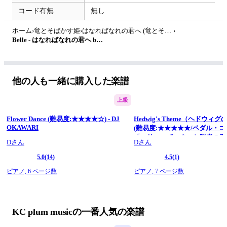
コード有無
無し
ホーム
›
竜とそばかす姫
›
はなればなれの君へ (竜とそばかすの姫)
›
Belle - はなればなれの君へ by KC plum music
他の人も一緒に購入した楽譜
上級
Flower Dance (難易度:★★★★☆) - DJ
Hedwig's Theme（ヘドウィ
OKAWARI
(難易度:★★★★★/ペダル・コ
「ハリー・ポッターと賢者の石」
Dさん
Dさん
John Williams
5.0
(14)
4.5
(1)
ピアノ,
6 ページ数
ピアノ,
7 ページ数
KC plum musicの一番人気の楽譜